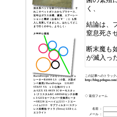
く、
淡水系ペットを飼ってから幾年月、そ
れこそペットボトルからプラケース、
近年はガラス水槽、濾過、エアーレー
ションと機材（お金Σ(´∀｀；)）も投
結論は、
入し充実してきました。はたしてどこ
まで行くのやら。よろしく♪
窒息死さ
大雑把な環境
断末魔も
が滅入っ
この記事へのトラック
HaruDesign フルセットCO2レギュ
http://blog.pelogoo.co
レーターR4000-LS （小型、大型ボ
ンベ兼用)/HaruDesign LIGHT
STAFF VA x 2/心池18リット
ル/GEX SX-003N ICサーモスタッ
ト/クリスタルKC-600S60センチ水槽
◇ 返信フォーム
x 3/GEXセーフカバー交換用ヒータ
ーSH220/エーハイム2213 × 2/エー
ハイム2213 サブフィルター/ステン
名前 ：
レス浴槽池/テトラ (Tetra) LEDミニ
エコライト
メール ：