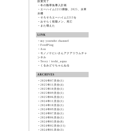
設置完了
・
冬の熱帯魚導入計画
・
エーハイム2213掃除、2025、水草
水槽
・
そろそろエーハイム2213を
・
おそらく初期メン、死亡
・
また増えた
LINK
・
my youtube channel
・
FeedPing
・
Asu
・
モノノケにいさんアクアリウムチャ
ンネル
・
Tessy / teshi_aqua
・
くるみどりちゃんねる
ARCHIVES
・
2026年07月分(1)
・
2025年11月分(4)
・
2025年10月分(1)
・
2025年09月分(1)
・
2025年06月分(1)
・
2024年11月分(1)
・
2024年10月分(1)
・
2024年09月分(1)
・
2024年07月分(1)
・
2024年06月分(1)
・
2024年03月分(8)
・
2024年02月分(11)
・
2024年01月分(3)