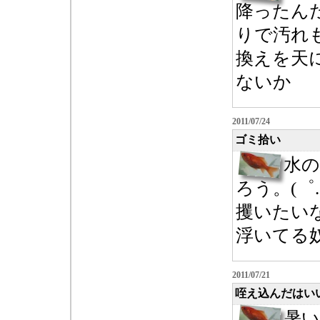
降ったん
りで汚れ
換えを天に
ないか
2011/07/24
ゴミ拾い
水
ろう。(゜.
攫いたい
浮いてる奴
2011/07/21
咥え込んだはい
暑