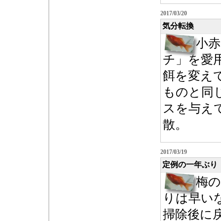
2017/03/20
気分転換
小
チ」を愛
餌を変え
ものと同
スを与え
散。
2017/03/19
定例の一年ぶり
梅の
りは早いな
掃除後に