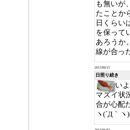
も無いが
たことか
日くらい
を保って
あろうか
線が合った
2013/06/15
日照り続き
い
マズイ状
合が心配
ヽ(´Д｀ヽ)(