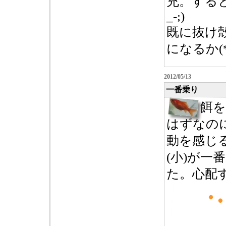
充。する
_-;)
既に抜け
になるか(*^
2012/05/13
一番乗り
餌を
はずなの
動を感じ
(小)が一
た。心配する