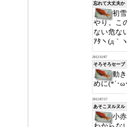
忘れて大丈夫か
初
やり。こ
ない危な
ｱﾀヽ(д｀
2012/11/07
そろそろセーブ
動
めに(*´･ω･
2012/07/17
あそこヌルヌル
小赤
わからな