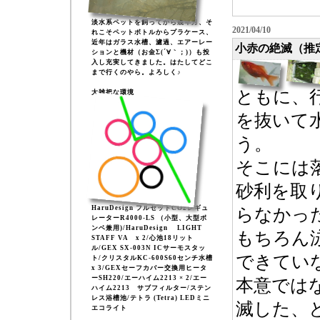
淡水系ペットを飼ってから幾年月、そ
2021/04/10
れこそペットボトルからプラケース、
近年はガラス水槽、濾過、エアーレー
小赤の絶滅（推
ションと機材（お金Σ(´∀｀；)）も投
入し充実してきました。はたしてどこ
まで行くのやら。よろしく♪
ともに、
大雑把な環境
を抜いて
う。
そこには
砂利を取
HaruDesign フルセットCO2レギュ
らなかっ
レーターR4000-LS （小型、大型ボ
ンベ兼用)/HaruDesign LIGHT
もちろん
STAFF VA x 2/心池18リット
ル/GEX SX-003N ICサーモスタッ
できてい
ト/クリスタルKC-600S60センチ水槽
x 3/GEXセーフカバー交換用ヒータ
ーSH220/エーハイム2213 × 2/エー
本意では
ハイム2213 サブフィルター/ステン
レス浴槽池/テトラ (Tetra) LEDミニ
エコライト