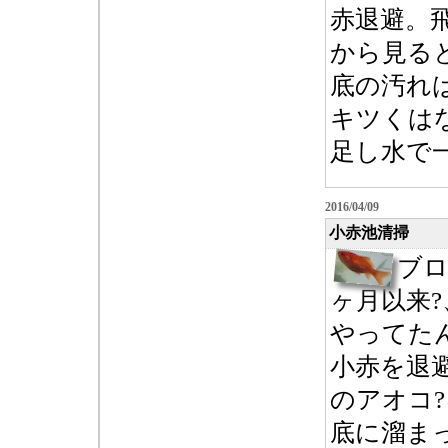
赤退避。
から見る
底の汚れ
キツくは
足し水で
2016/04/09
小赤池清掃
ブ
ヶ月以来
やってたん
小赤を退
のアオコ
底に溜ま