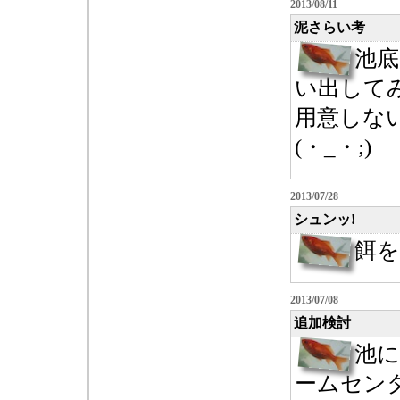
2013/08/11
泥さらい考
池
い出して
用意しな
(・_・;)
2013/07/28
シュンッ!
餌を
2013/07/08
追加検討
池に
ームセン