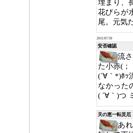
埋まり、
花びらが
尾。元気だ(
2011/07/30
安否確認
流
た小赤(； 
(´∀｀*
なかった
( ´∀｀)つ 
天の恵一転災厄
あ