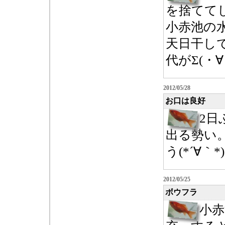
を捨てて
小赤池の
天日干し
代がΣ(・∀・
2012/05/28
お口は良好
2日
出る勢い
う(*´∀｀*)
2012/05/25
ボウフラ
小赤