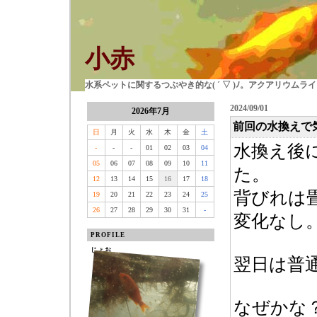
小赤
水系ペットに関するつぶやき的な( ´ ▽ )ﾉ。アクアリウム
2024/09/01
2026年7月
前回の水換えで
日
月
火
水
木
金
土
水換え後
-
-
-
01
02
03
04
05
06
07
08
09
10
11
た。
12
13
14
15
16
17
18
背びれは
19
20
21
22
23
24
25
26
27
28
29
30
31
-
変化なし
PROFILE
じょお
翌日は普
なぜかな