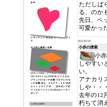
ただしば
生体
る、のか
先日、ペ
可愛かった
レモンテトラ:朱文金:カージナルテト
2021/03/19
ラ
小赤の捜索
サブ的な環境と在庫
小赤
しやすい
い。
GEX e-roka イーロカ PF-
201/GEX e-air2000SB/クリスタル
アナカリ
ブラック45センチ水槽/プログレ45セ
ンチ水槽/水心 ＳＳＰＰ―３Ｓ/水作
しや・・
エイト ドライブ M 水中ポンプ式
フィルター/1.4 w birdbathソーラー
去年の1
ポンプ
朽ちて消
CATEGORY