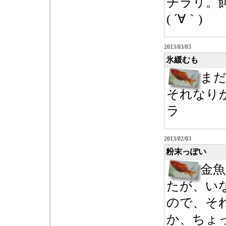
チラリ。
( ´∀｀)
2013/03/03
氷緩むも
ま
それなり
ラ
2013/02/03
粉末っぽい
金
たが、い
ので、そ
か、ちょっ