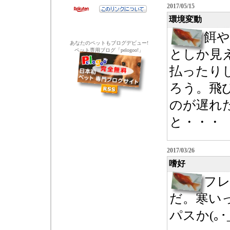
2017/05/15
環境変動
餌
あなたのペットもブログデビュー!
ペット専用ブログ「pelogoo!」
としか見
払ったり
ろう。飛
のが遅れ
と・・・
2017/03/26
嗜好
フ
だ。寒い
パスか(｡･_