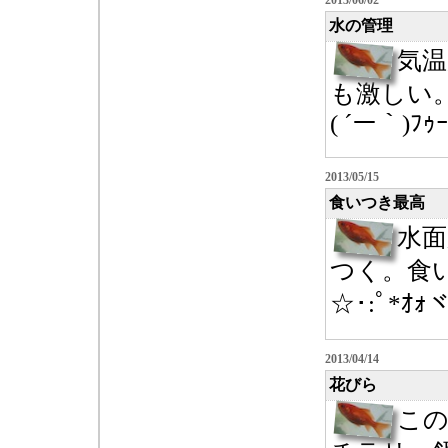
2013/06/02
水の管理
気
も激しい
( ´ー｀)ﾌ
2013/05/15
食いつき最高
水
つく。食
☆･:ﾟ*ｵｫヾ
2013/04/14
花びら
こ