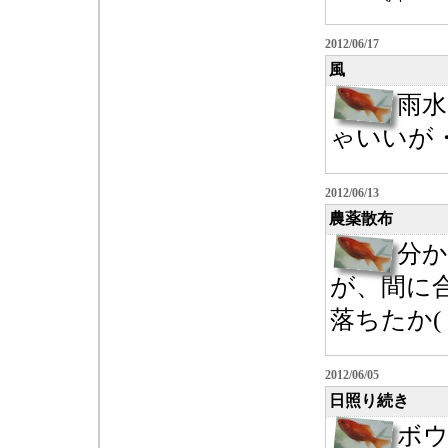
2012/06/17
風
雨
ゃいいが・・
2012/06/13
農薬散布
分
が、間に
落ちたか( ´
2012/06/05
日照り続き
ボ