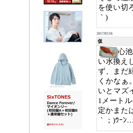
を使い切ろ
｀)
2017/05/16
仮
心
い水換え
ず、まだ
くかなぁ
いとマズ
1メート
定かまたは
｀；)ｳｰﾝ