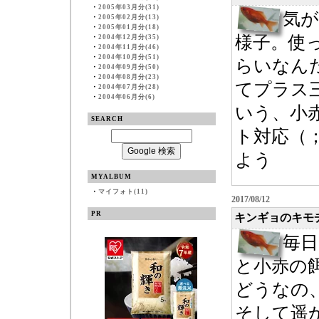
・
2005年03月分(31)
気
・
2005年02月分(13)
・
2005年01月分(18)
様子。使
・
2004年12月分(35)
・
2004年11月分(46)
・
2004年10月分(51)
らいなん
・
2004年09月分(50)
・
2004年08月分(23)
てプラス
・
2004年07月分(28)
・
2004年06月分(6)
いう、小
SEARCH
ト対応（
よう
MYALBUM
・
マイフォト(11)
2017/08/12
PR
キンギョのキモ
毎
と小赤の
どうなの、
そして遥