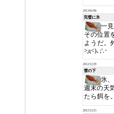
2013/01/06
完璧に氷
一
その位置
ようだ。
>д<)､;'.･
2012/12/29
雪の下
氷
週末の天
たら餌を。そ
2012/12/25