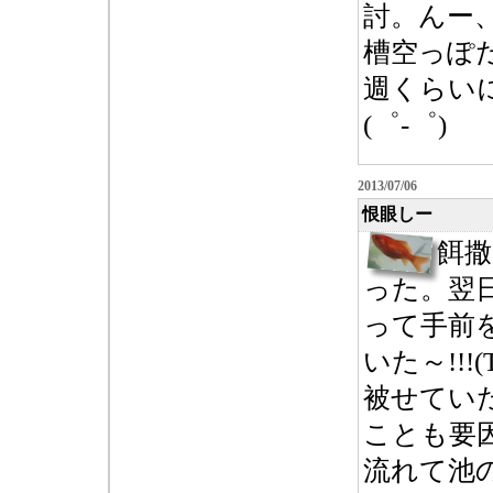
討。んー
槽空っぽ
週くらい
(゜-゜)
2013/07/06
恨眼しー
餌撒
った。翌
って手前
いた～!!!(T
被せてい
ことも要
流れて池