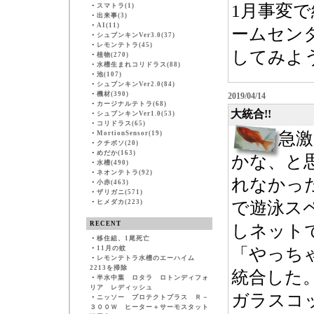
1月事変
・
スマトラ(1)
・
出来事(3)
・
AI(11)
ームセン
・
シュブンキンVer3.0(37)
・
レモンテトラ(45)
してみよ
・
植物(270)
・
水槽生まれコリドラス(88)
・
池(107)
・
シュブンキンVer2.0(84)
・
機材(390)
2019/04/14
・
カージナルテトラ(68)
大統合!!
・
シュブンキンVer1.0(53)
・
コリドラス(65)
急
・
MortionSensor(19)
・
クチボソ(20)
・
めだか(163)
かな、と
・
水槽(490)
・
ネオンテトラ(92)
れなかっ
・
小赤(463)
・
ザリガニ(571)
・
ヒメダカ(223)
で遊泳ス
RECENT
しネット
・
移住組、1尾死亡
・
11月の蚊
「やっち
・
レモンテトラ水槽のエーハイム
2213を掃除
統合した
・
半水中葉 ロタラ ロトンディフォ
リア レディッシュ
ガラスコ
・
ニッソー プロテクトプラス Ｒ－
３００Ｗ ヒーター＋サーモスタット