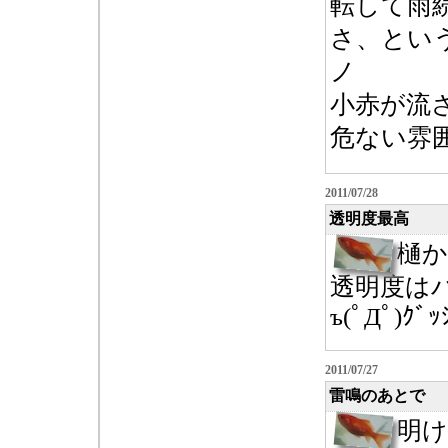
転して雨
さ、というか
ノ
小赤が流
危ない雰囲気
2011/07/28
透明度最高
樋
透明度は
ъ(ﾟДﾟ)ｸﾞｯ
2011/07/27
雷鳴のあとで
明