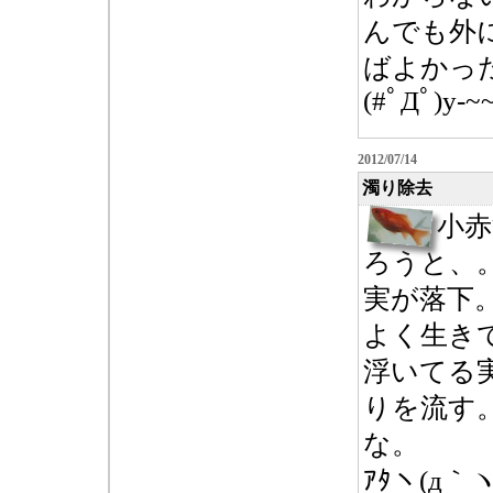
んでも外
ばよかっ
(#ﾟДﾟ)y-~
2012/07/14
濁り除去
小
ろうと、
実が落下
よく生き
浮いてる
りを流す
な。
ｱﾀヽ(д｀