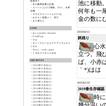
設置完了
池に移動
・
冬の熱帯魚導入計画
・
エーハイム2213掃除、2025、水草
何年も一
水槽
・
そろそろエーハイム2213を
金の数に
・
おそらく初期メン、死亡
・
また増えた
LINK
2019/04/13
・
my youtube channel
・
FeedPing
餌残り
・
Asu
・
モノノケにいさんアクアリウムチャ
心
ンネル
・
Tessy / teshi_aqua
立つ。飛
・
くるみどりちゃんねる
ば、小赤は
ARCHIVES
・
2026年07月分(1)
｀*)はは
・
2025年11月分(4)
・
2025年10月分(1)
・
2025年09月分(1)
・
2025年06月分(1)
・
2024年11月分(1)
2019/02/18
・
2024年10月分(1)
2019春生存確認
・
2024年09月分(1)
・
2024年07月分(1)
・
2024年06月分(1)
時
・
2024年03月分(8)
・
2024年02月分(11)
幾分温い
・
2024年01月分(3)