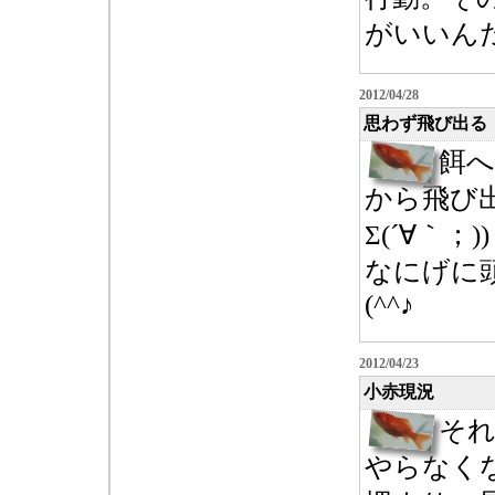
がいいんだろ
2012/04/28
思わず飛び出る
餌へ
から飛び
Σ(´∀｀；))
なにげに
(^^♪
2012/04/23
小赤現況
そ
やらなく