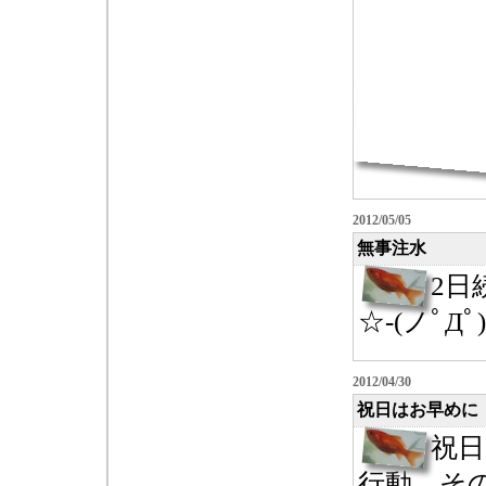
2012/05/05
無事注水
2日
☆-(ノﾟДﾟ)
2012/04/30
祝日はお早めに
祝
行動。そ