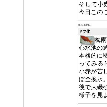
そして小
今日この
2014/08/14
ドブ化
梅
心水池の
本格的に
ってみる
小赤が苦
ぼ全換水
後で大磯
様子を見