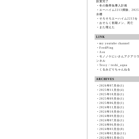
設置完了
・
冬の熱帯魚導入計画
・
エーハイム2213掃除、202
水槽
・
そろそろエーハイム2213を
・
おそらく初期メン、死亡
・
また増えた
LINK
・
my youtube channel
・
FeedPing
・
Asu
・
モノノケにいさんアクアリ
ンネル
・
Tessy / teshi_aqua
・
くるみどりちゃんねる
ARCHIVES
・
2026年07月分(1)
・
2025年11月分(4)
・
2025年10月分(1)
・
2025年09月分(1)
・
2025年06月分(1)
・
2024年11月分(1)
・
2024年10月分(1)
・
2024年09月分(1)
・
2024年07月分(1)
・
2024年06月分(1)
・
2024年03月分(8)
・
2024年02月分(11)
・
2024年01月分(3)