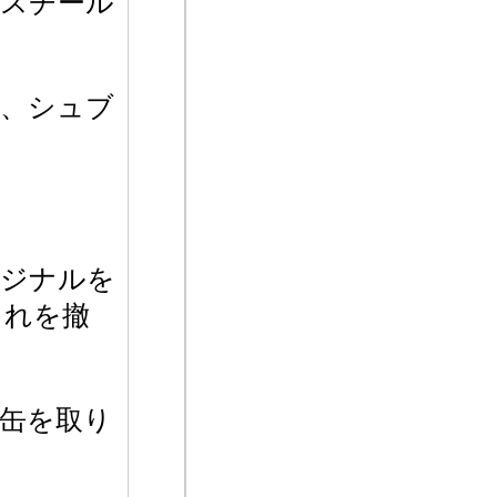
、スチール
て、シュブ
リジナルを
これを撤
2缶を取り