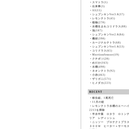
・
スマトラ(1)
・
出来事(3)
・
AI(11)
・
シュブンキンVer3.0(37)
・
レモンテトラ(45)
・
植物(270)
・
水槽生まれコリドラス(88)
・
池(107)
・
シュブンキンVer2.0(84)
・
機材(390)
・
カージナルテトラ(68)
・
シュブンキンVer1.0(53)
・
コリドラス(65)
・
MortionSensor(19)
・
クチボソ(20)
・
めだか(163)
・
水槽(490)
・
ネオンテトラ(92)
・
小赤(463)
・
ザリガニ(571)
・
ヒメダカ(223)
RECENT
・
移住組、1尾死亡
・
11月の蚊
・
レモンテトラ水槽のエーハ
2213を掃除
・
半水中葉 ロタラ ロトン
リア レディッシュ
・
ニッソー プロテクトプラ
３００Ｗ ヒーター＋サーモ