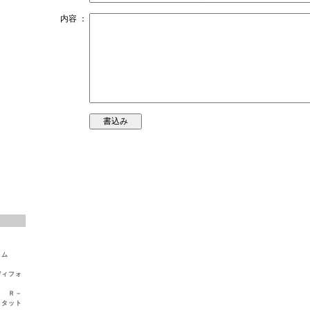
内容 ：
イム
ディフォ
ス Ｒ－
スタット