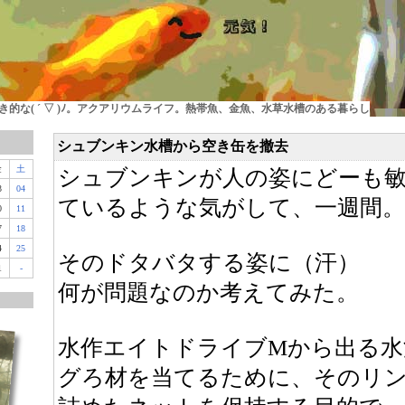
的な( ´ ▽ )ﾉ。アクアリウムライフ。熱帯魚、金魚、水草水槽のある暮らし
シュブンキン水槽から空き缶を撤去
金
土
シュブンキンが人の姿にどーも
3
04
ているような気がして、一週間。
0
11
7
18
4
25
そのドタバタする姿に（汗）
1
-
何が問題なのか考えてみた。
水作エイトドライブMから出る水
グろ材を当てるために、そのリ