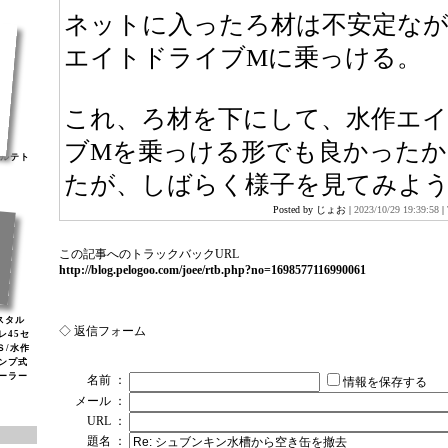
ネットに入ったろ材は不安定なが
エイトドライブMに乗っける。
これ、ろ材を下にして、水作エ
ブMを乗っける形でも良かったか
ナルテト
たが、しばらく様子を見てみよ
Posted by じょお |
2023/10/29 19:39:58
|
この記事へのトラックバックURL
http://blog.pelogoo.com/joee/rtb.php?no=1698577116990061
リスタル
◇ 返信フォーム
レ45セ
Ｓ/水作
ンプ式
ソーラー
名前 ：
情報を保存する
メール ：
URL ：
題名 ：