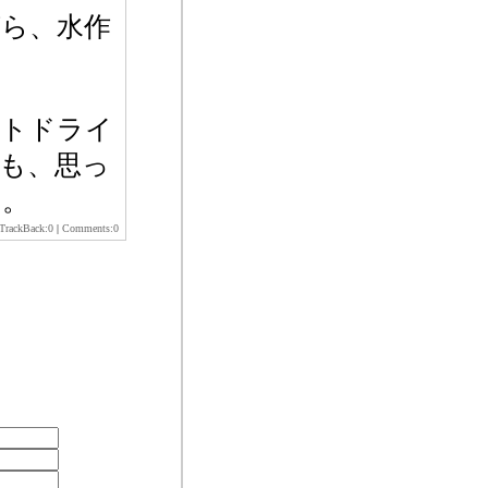
ら、水作
イトドライ
も、思っ
う。
TrackBack:0
|
Comments:0