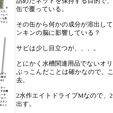
詰めたネットを保持する目的で
缶で覆っている。
年月、そ
ケース、
アーレー
)）も投
してどこ
その缶から何かの成分が溶出し
ンキンの脳に影響している？
サビは少し目立つが、、、。
とにかく水槽関連用品でないオ
ぶっこんだことは確かなので、
2レギュ
大型ボ
去。
GHT
ト
スタッ
ンチ水槽
2水作エイトドライブMなので、
ヒータ
2/エー
/ステン
出す。
EDミニ