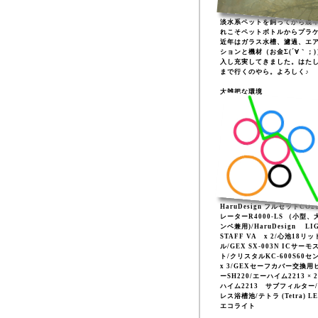
淡水系ペットを飼ってから幾
れこそペットボトルからプラ
近年はガラス水槽、濾過、エ
ションと機材（お金Σ(´∀｀；
入し充実してきました。はた
まで行くのやら。よろしく♪
大雑把な環境
HaruDesign フルセットCO
レーターR4000-LS （小型、
ンベ兼用)/HaruDesign LI
STAFF VA x 2/心池18リッ
ル/GEX SX-003N ICサーモ
ト/クリスタルKC-600S60セ
x 3/GEXセーフカバー交換用
ーSH220/エーハイム2213 × 
ハイム2213 サブフィルター
レス浴槽池/テトラ (Tetra) L
エコライト