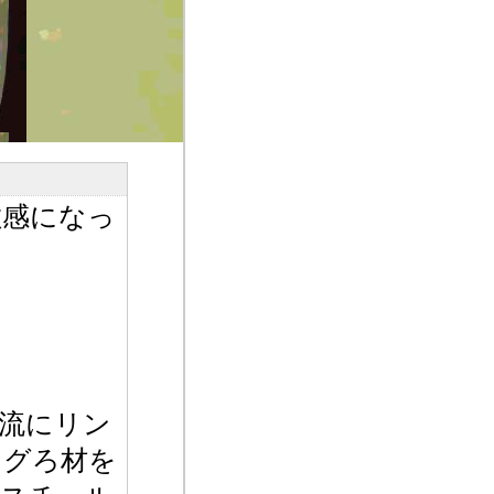
敏感になっ
流にリン
ングろ材を