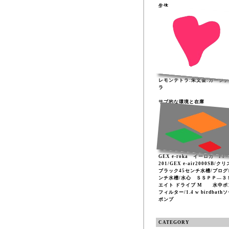
生体
レモンテトラ:朱文金:カージ
ラ
サブ的な環境と在庫
GEX e-roka イーロカ PF-
201/GEX e-air2000SB/ク
ブラック45センチ水槽/プログ
ンチ水槽/水心 ＳＳＰＰ―３
エイト ドライブ M 水中ポ
フィルター/1.4 w birdbath
ポンプ
CATEGORY