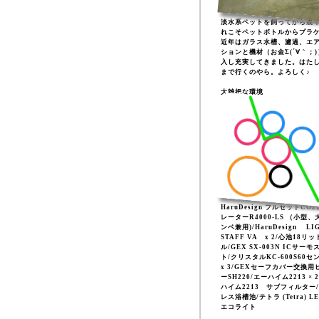
淡水系ペットを飼ってから幾
れこそペットボトルからプラ
近年はガラス水槽、濾過、エ
ションと機材（お金Σ(´∀｀；
入し充実してきました。はた
まで行くのやら。よろしく♪
大雑把な環境
HaruDesign フルセットCO
レーターR4000-LS （小型、
ンベ兼用)/HaruDesign LI
STAFF VA x 2/心池18リッ
ル/GEX SX-003N ICサーモ
ト/クリスタルKC-600S60セ
x 3/GEXセーフカバー交換用
ーSH220/エーハイム2213 × 
ハイム2213 サブフィルター
レス浴槽池/テトラ (Tetra) L
エコライト