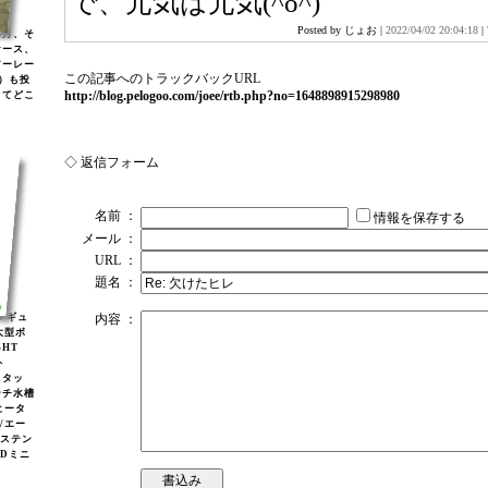
で、元気は元気(^o^)
Posted by じょお |
2022/04/02 20:04:18
|
年月、そ
ケース、
アーレー
この記事へのトラックバックURL
)）も投
http://blog.pelogoo.com/joee/rtb.php?no=1648898915298980
してどこ
◇ 返信フォーム
名前 ：
情報を保存する
メール ：
URL ：
題名 ：
2レギュ
内容 ：
大型ボ
GHT
ト
スタッ
ンチ水槽
ヒータ
2/エー
/ステン
EDミニ