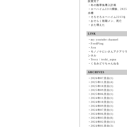
設置完了
・
冬の熱帯魚導入計画
・
エーハイム2213掃除、202
水槽
・
そろそろエーハイム2213を
・
おそらく初期メン、死亡
・
また増えた
LINK
・
my youtube channel
・
FeedPing
・
Asu
・
モノノケにいさんアクアリ
ンネル
・
Tessy / teshi_aqua
・
くるみどりちゃんねる
ARCHIVES
・
2026年07月分(1)
・
2025年11月分(4)
・
2025年10月分(1)
・
2025年09月分(1)
・
2025年06月分(1)
・
2024年11月分(1)
・
2024年10月分(1)
・
2024年09月分(1)
・
2024年07月分(1)
・
2024年06月分(1)
・
2024年03月分(8)
・
2024年02月分(11)
・
2024年01月分(3)