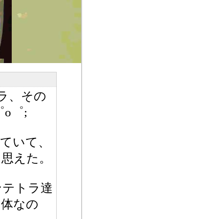
ラ、その
o゜;
けていて、
も思えた。
ンテトラ達
個体なの