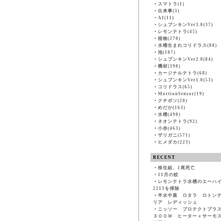
・
スマトラ(1)
・
出来事(3)
・
AI(11)
・
シュブンキンVer3.0(37)
・
レモンテトラ(45)
・
植物(270)
・
水槽生まれコリドラス(88)
・
池(107)
・
シュブンキンVer2.0(84)
・
機材(390)
・
カージナルテトラ(68)
・
シュブンキンVer1.0(53)
・
コリドラス(65)
・
MortionSensor(19)
・
クチボソ(20)
・
めだか(163)
・
水槽(490)
・
ネオンテトラ(92)
・
小赤(463)
・
ザリガニ(571)
・
ヒメダカ(223)
RECENT
・
移住組、1尾死亡
・
11月の蚊
・
レモンテトラ水槽のエーハ
2213を掃除
・
半水中葉 ロタラ ロトン
リア レディッシュ
・
ニッソー プロテクトプラ
３００Ｗ ヒーター＋サーモ