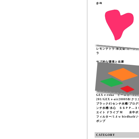
生体
レモンテトラ:朱文金:カージ
ラ
サブ的な環境と在庫
GEX e-roka イーロカ PF-
201/GEX e-air2000SB/ク
ブラック45センチ水槽/プログ
ンチ水槽/水心 ＳＳＰＰ―３
エイト ドライブ M 水中ポ
フィルター/1.4 w birdbath
ポンプ
CATEGORY