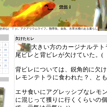
的な( ´ ▽ )ﾉ。アクアリウムライフ。熱帯魚、金魚、水草水槽のある暮らし
欠けたヒレ
金
土
大きい方のカージナルテト
3
04
尾ビレと背ビレが欠けていた。(゜
0
11
7
18
4
25
背ビレについては、鋭角的に欠
1
-
レモンテトラに食われた？、と
エサ食いにアグレッシブなレモ
に混じって獲りに行くくらいの