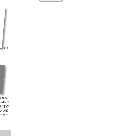
ナルテト
リスタル
レ45セ
Ｓ/水作
ンプ式
ソーラー