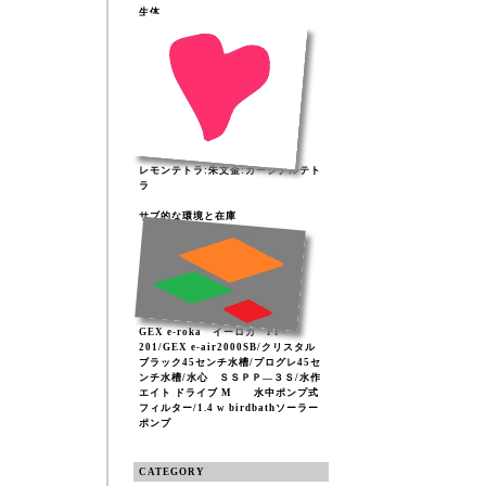
生体
レモンテトラ:朱文金:カージナルテト
ラ
サブ的な環境と在庫
GEX e-roka イーロカ PF-
201/GEX e-air2000SB/クリスタル
ブラック45センチ水槽/プログレ45セ
ンチ水槽/水心 ＳＳＰＰ―３Ｓ/水作
エイト ドライブ M 水中ポンプ式
フィルター/1.4 w birdbathソーラー
ポンプ
CATEGORY