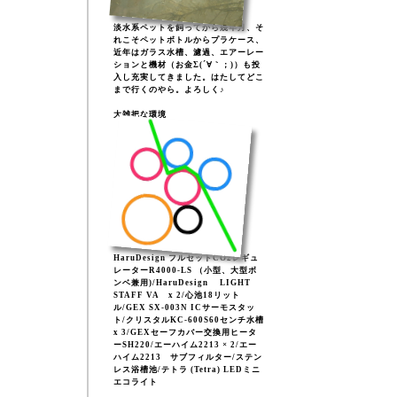
淡水系ペットを飼ってから幾年月、そ
れこそペットボトルからプラケース、
近年はガラス水槽、濾過、エアーレー
ションと機材（お金Σ(´∀｀；)）も投
入し充実してきました。はたしてどこ
まで行くのやら。よろしく♪
大雑把な環境
HaruDesign フルセットCO2レギュ
レーターR4000-LS （小型、大型ボ
ンベ兼用)/HaruDesign LIGHT
STAFF VA x 2/心池18リット
ル/GEX SX-003N ICサーモスタッ
ト/クリスタルKC-600S60センチ水槽
x 3/GEXセーフカバー交換用ヒータ
ーSH220/エーハイム2213 × 2/エー
ハイム2213 サブフィルター/ステン
レス浴槽池/テトラ (Tetra) LEDミニ
エコライト