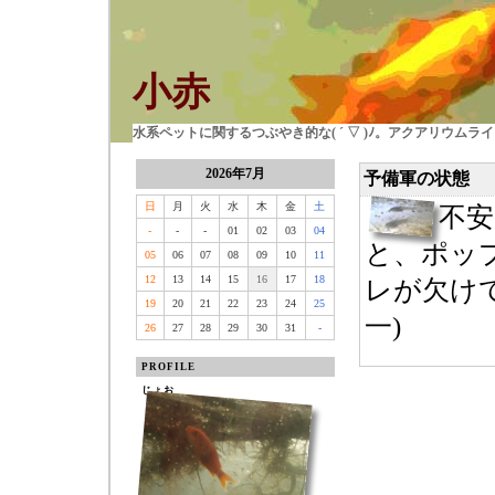
小赤
水系ペットに関するつぶやき的な( ´ ▽ )ﾉ。アクアリウム
2026年7月
予備軍の状態
日
月
火
水
木
金
土
不
-
-
-
01
02
03
04
と、ポッ
05
06
07
08
09
10
11
12
13
14
15
16
17
18
レが欠け
19
20
21
22
23
24
25
一)
26
27
28
29
30
31
-
PROFILE
じょお