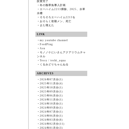
設置完了
・
冬の熱帯魚導入計画
・
エーハイム2213掃除、2025、水草
水槽
・
そろそろエーハイム2213を
・
おそらく初期メン、死亡
・
また増えた
LINK
・
my youtube channel
・
FeedPing
・
Asu
・
モノノケにいさんアクアリウムチャ
ンネル
・
Tessy / teshi_aqua
・
くるみどりちゃんねる
ARCHIVES
・
2026年07月分(1)
・
2025年11月分(4)
・
2025年10月分(1)
・
2025年09月分(1)
・
2025年06月分(1)
・
2024年11月分(1)
・
2024年10月分(1)
・
2024年09月分(1)
・
2024年07月分(1)
・
2024年06月分(1)
・
2024年03月分(8)
・
2024年02月分(11)
・
2024年01月分(3)