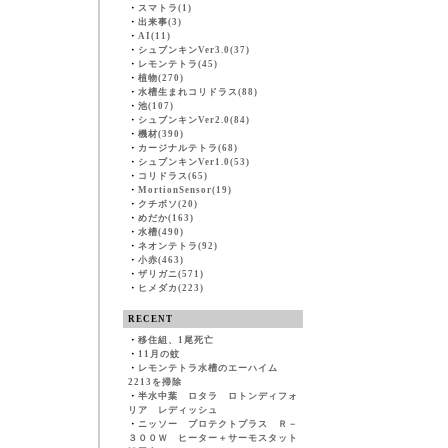
・
スマトラ(1)
・
出来事(3)
・
AI(11)
・
シュブンキンVer3.0(37)
・
レモンテトラ(45)
・
植物(270)
・
水槽生まれコリドラス(88)
・
池(107)
・
シュブンキンVer2.0(84)
・
機材(390)
・
カージナルテトラ(68)
・
シュブンキンVer1.0(53)
・
コリドラス(65)
・
MortionSensor(19)
・
クチボソ(20)
・
めだか(163)
・
水槽(490)
・
ネオンテトラ(92)
・
小赤(463)
・
ザリガニ(571)
・
ヒメダカ(223)
RECENT
・
移住組、1尾死亡
・
11月の蚊
・
レモンテトラ水槽のエーハイム
2213を掃除
・
半水中葉 ロタラ ロトンディフォ
リア レディッシュ
・
ニッソー プロテクトプラス Ｒ－
３００Ｗ ヒーター＋サーモスタット