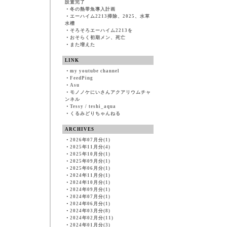
設置完了
・
冬の熱帯魚導入計画
・
エーハイム2213掃除、2025、水草
水槽
・
そろそろエーハイム2213を
・
おそらく初期メン、死亡
・
また増えた
LINK
・
my youtube channel
・
FeedPing
・
Asu
・
モノノケにいさんアクアリウムチャ
ンネル
・
Tessy / teshi_aqua
・
くるみどりちゃんねる
ARCHIVES
・
2026年07月分(1)
・
2025年11月分(4)
・
2025年10月分(1)
・
2025年09月分(1)
・
2025年06月分(1)
・
2024年11月分(1)
・
2024年10月分(1)
・
2024年09月分(1)
・
2024年07月分(1)
・
2024年06月分(1)
・
2024年03月分(8)
・
2024年02月分(11)
・
2024年01月分(3)