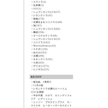
・
スマトラ(1)
・
出来事(3)
・
AI(11)
・
シュブンキンVer3.0(37)
・
レモンテトラ(45)
・
植物(270)
・
水槽生まれコリドラス(88)
・
池(107)
・
シュブンキンVer2.0(84)
・
機材(390)
・
カージナルテトラ(68)
・
シュブンキンVer1.0(53)
・
コリドラス(65)
・
MortionSensor(19)
・
クチボソ(20)
・
めだか(163)
・
水槽(490)
・
ネオンテトラ(92)
・
小赤(463)
・
ザリガニ(571)
・
ヒメダカ(223)
RECENT
・
移住組、1尾死亡
・
11月の蚊
・
レモンテトラ水槽のエーハイム
2213を掃除
・
半水中葉 ロタラ ロトンディフォ
リア レディッシュ
・
ニッソー プロテクトプラス Ｒ－
３００Ｗ ヒーター＋サーモスタット