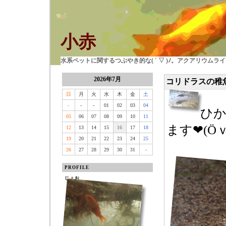
小赤
水系ペットに関するつぶやき的な( ´ ▽ )ﾉ。アクアリウム
2026年7月
コリドラスの稚
日
月
火
水
木
金
土
-
-
-
01
02
03
04
ひ
05
06
07
08
09
10
11
ます❤(Ӧｖ
12
13
14
15
16
17
18
19
20
21
22
23
24
25
26
27
28
29
30
31
-
PROFILE
じょお