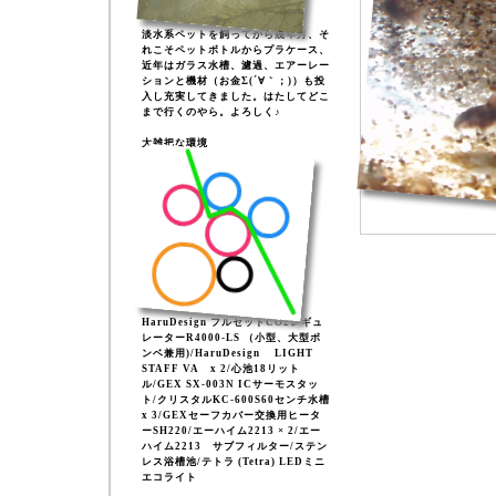
淡水系ペットを飼ってから幾年月、そ
れこそペットボトルからプラケース、
近年はガラス水槽、濾過、エアーレー
ションと機材（お金Σ(´∀｀；)）も投
入し充実してきました。はたしてどこ
まで行くのやら。よろしく♪
大雑把な環境
HaruDesign フルセットCO2レギュ
レーターR4000-LS （小型、大型ボ
ンベ兼用)/HaruDesign LIGHT
STAFF VA x 2/心池18リット
ル/GEX SX-003N ICサーモスタッ
ト/クリスタルKC-600S60センチ水槽
x 3/GEXセーフカバー交換用ヒータ
ーSH220/エーハイム2213 × 2/エー
ハイム2213 サブフィルター/ステン
レス浴槽池/テトラ (Tetra) LEDミニ
エコライト