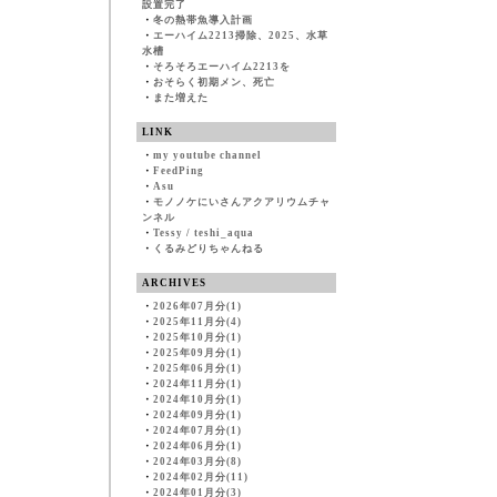
設置完了
・
冬の熱帯魚導入計画
・
エーハイム2213掃除、2025、水草
水槽
・
そろそろエーハイム2213を
・
おそらく初期メン、死亡
・
また増えた
LINK
・
my youtube channel
・
FeedPing
・
Asu
・
モノノケにいさんアクアリウムチャ
ンネル
・
Tessy / teshi_aqua
・
くるみどりちゃんねる
ARCHIVES
・
2026年07月分(1)
・
2025年11月分(4)
・
2025年10月分(1)
・
2025年09月分(1)
・
2025年06月分(1)
・
2024年11月分(1)
・
2024年10月分(1)
・
2024年09月分(1)
・
2024年07月分(1)
・
2024年06月分(1)
・
2024年03月分(8)
・
2024年02月分(11)
・
2024年01月分(3)