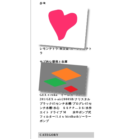
生体
レモンテトラ:朱文金:カージナルテト
ラ
サブ的な環境と在庫
GEX e-roka イーロカ PF-
201/GEX e-air2000SB/クリスタル
ブラック45センチ水槽/プログレ45セ
ンチ水槽/水心 ＳＳＰＰ―３Ｓ/水作
エイト ドライブ M 水中ポンプ式
フィルター/1.4 w birdbathソーラー
ポンプ
CATEGORY