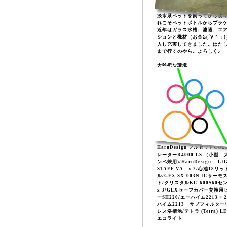
淡水系ペットを飼ってから幾
れこそペットボトルからプラ
近年はガラス水槽、濾過、エ
ションと機材（お金Σ(´∀｀；
入し充実してきました。はた
まで行くのやら。よろしく♪
大雑把な環境
HaruDesign フルセットCO
レーターR4000-LS （小型、
ンベ兼用)/HaruDesign LI
STAFF VA x 2/心池18リッ
ル/GEX SX-003N ICサーモ
ト/クリスタルKC-600S60セ
x 3/GEXセーフカバー交換用
ーSH220/エーハイム2213 × 
ハイム2213 サブフィルター
レス浴槽池/テトラ (Tetra) L
エコライト