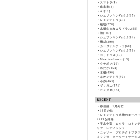
・
スマトラ(1)
・
出来事(3)
・
AI(11)
・
シュブンキンVer3.0(37)
・
レモンテトラ(45)
・
植物(270)
・
水槽生まれコリドラス(88)
・
池(107)
・
シュブンキンVer2.0(84)
・
機材(390)
・
カージナルテトラ(68)
・
シュブンキンVer1.0(53)
・
コリドラス(65)
・
MortionSensor(19)
・
クチボソ(20)
・
めだか(163)
・
水槽(490)
・
ネオンテトラ(92)
・
小赤(463)
・
ザリガニ(571)
・
ヒメダカ(223)
RECENT
・
移住組、1尾死亡
・
11月の蚊
・
レモンテトラ水槽のエーハ
2213を掃除
・
半水中葉 ロタラ ロトン
リア レディッシュ
・
ニッソー プロテクトプラ
３００Ｗ ヒーター＋サーモ