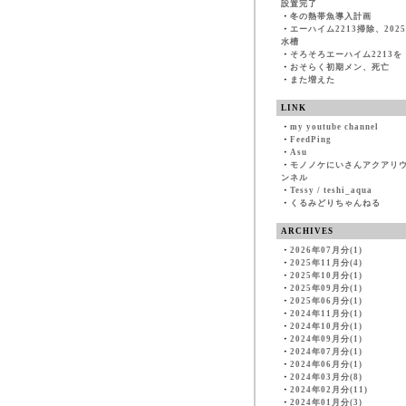
設置完了
・
冬の熱帯魚導入計画
・
エーハイム2213掃除、202
水槽
・
そろそろエーハイム2213を
・
おそらく初期メン、死亡
・
また増えた
LINK
・
my youtube channel
・
FeedPing
・
Asu
・
モノノケにいさんアクアリ
ンネル
・
Tessy / teshi_aqua
・
くるみどりちゃんねる
ARCHIVES
・
2026年07月分(1)
・
2025年11月分(4)
・
2025年10月分(1)
・
2025年09月分(1)
・
2025年06月分(1)
・
2024年11月分(1)
・
2024年10月分(1)
・
2024年09月分(1)
・
2024年07月分(1)
・
2024年06月分(1)
・
2024年03月分(8)
・
2024年02月分(11)
・
2024年01月分(3)