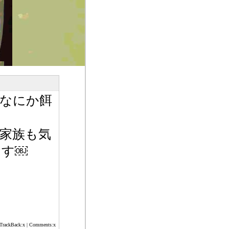
なにか餌
家族も気
ます￼
 TrackBack:x | Comments:x