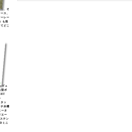
年月、そ
ケース、
アーレー
)）も投
してどこ
2レギュ
大型ボ
GHT
ト
スタッ
ンチ水槽
ヒータ
2/エー
/ステン
EDミニ