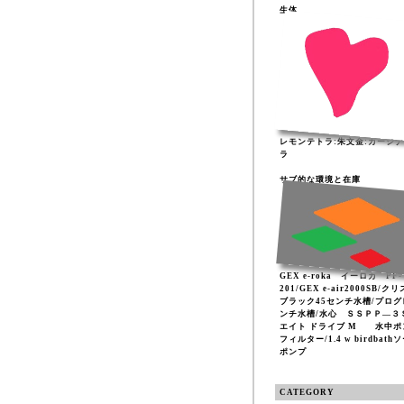
生体
レモンテトラ:朱文金:カージ
ラ
サブ的な環境と在庫
GEX e-roka イーロカ PF-
201/GEX e-air2000SB/ク
ブラック45センチ水槽/プログ
ンチ水槽/水心 ＳＳＰＰ―３
エイト ドライブ M 水中ポ
フィルター/1.4 w birdbath
ポンプ
CATEGORY