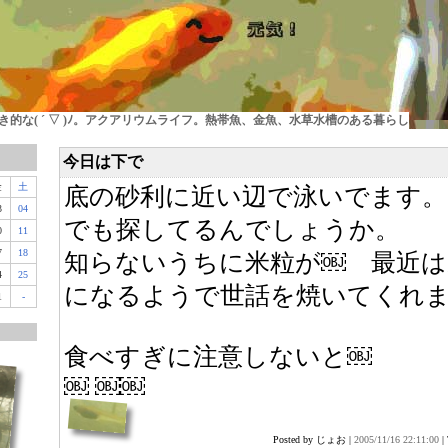
的な( ´ ▽ )ﾉ。アクアリウムライフ。熱帯魚、金魚、水草水槽のある暮らし
今日は下で
金
土
底の砂利に近い辺で泳いでます。
3
04
でも探してるんでしょうか。
0
11
7
18
知らないうちに米粒が￼ 最近は
4
25
になるようで世話を焼いてくれ
1
-
食べすぎに注意しないと￼
￼ ￼￼
Posted by じょお |
2005/11/16 22:11:00
|