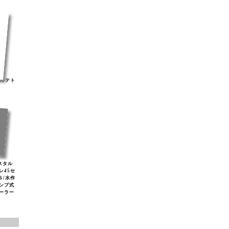
ナルテト
リスタル
レ45セ
Ｓ/水作
ンプ式
ソーラー