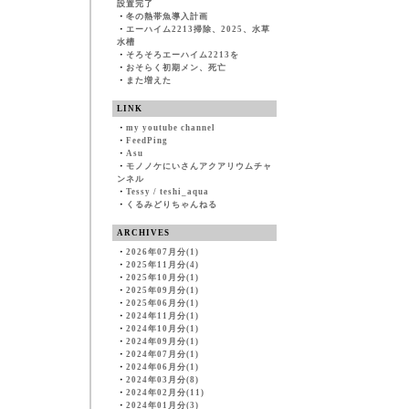
設置完了
・
冬の熱帯魚導入計画
・
エーハイム2213掃除、2025、水草
水槽
・
そろそろエーハイム2213を
・
おそらく初期メン、死亡
・
また増えた
LINK
・
my youtube channel
・
FeedPing
・
Asu
・
モノノケにいさんアクアリウムチャ
ンネル
・
Tessy / teshi_aqua
・
くるみどりちゃんねる
ARCHIVES
・
2026年07月分(1)
・
2025年11月分(4)
・
2025年10月分(1)
・
2025年09月分(1)
・
2025年06月分(1)
・
2024年11月分(1)
・
2024年10月分(1)
・
2024年09月分(1)
・
2024年07月分(1)
・
2024年06月分(1)
・
2024年03月分(8)
・
2024年02月分(11)
・
2024年01月分(3)