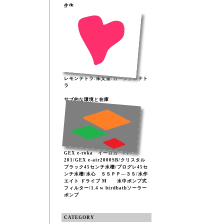
生体
レモンテトラ:朱文金:カージナルテト
ラ
サブ的な環境と在庫
GEX e-roka イーロカ PF-
201/GEX e-air2000SB/クリスタル
ブラック45センチ水槽/プログレ45セ
ンチ水槽/水心 ＳＳＰＰ―３Ｓ/水作
エイト ドライブ M 水中ポンプ式
フィルター/1.4 w birdbathソーラー
ポンプ
CATEGORY