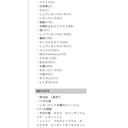
・
スマトラ(1)
・
出来事(3)
・
AI(11)
・
シュブンキンVer3.0(37)
・
レモンテトラ(45)
・
植物(270)
・
水槽生まれコリドラス(88)
・
池(107)
・
シュブンキンVer2.0(84)
・
機材(390)
・
カージナルテトラ(68)
・
シュブンキンVer1.0(53)
・
コリドラス(65)
・
MortionSensor(19)
・
クチボソ(20)
・
めだか(163)
・
水槽(490)
・
ネオンテトラ(92)
・
小赤(463)
・
ザリガニ(571)
・
ヒメダカ(223)
RECENT
・
移住組、1尾死亡
・
11月の蚊
・
レモンテトラ水槽のエーハイム
2213を掃除
・
半水中葉 ロタラ ロトンディフォ
リア レディッシュ
・
ニッソー プロテクトプラス Ｒ－
３００Ｗ ヒーター＋サーモスタット