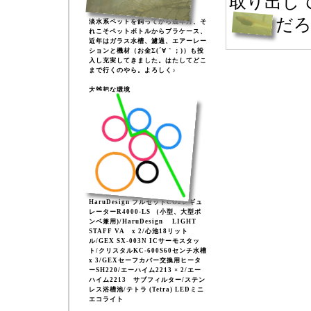
取り出し
だ
淡水系ペットを飼ってから幾年月、そ
れこそペットボトルからプラケース、
近年はガラス水槽、濾過、エアーレー
ションと機材（お金Σ(´∀｀；)）も投
入し充実してきました。はたしてどこ
まで行くのやら。よろしく♪
大雑把な環境
HaruDesign フルセットCO2レギュ
レーターR4000-LS （小型、大型ボ
ンベ兼用)/HaruDesign LIGHT
STAFF VA x 2/心池18リット
ル/GEX SX-003N ICサーモスタッ
ト/クリスタルKC-600S60センチ水槽
x 3/GEXセーフカバー交換用ヒータ
ーSH220/エーハイム2213 × 2/エー
ハイム2213 サブフィルター/ステン
レス浴槽池/テトラ (Tetra) LEDミニ
エコライト