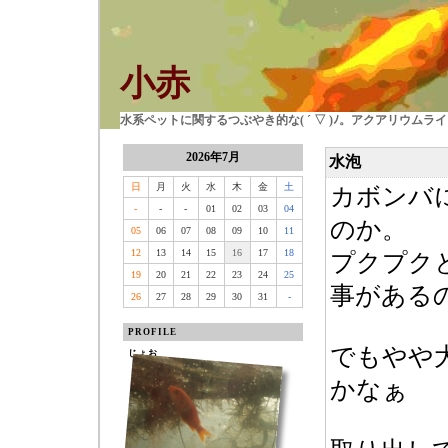
小赤
水系ペットに関するつぶやき的な( ´ ▽ )ﾉ。アクアリウム
2026年7月
水泡
日
月
火
水
木
金
土
カボンバ
-
-
-
01
02
03
04
のか。
05
06
07
08
09
10
11
12
13
14
15
16
17
18
プクプク
19
20
21
22
23
24
25
事がある
26
27
28
29
30
31
-
PROFILE
でもやや
じょお
かなぁ