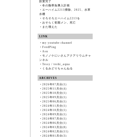
設置完了
・
冬の熱帯魚導入計画
・
エーハイム2213掃除、2025、水草
水槽
・
そろそろエーハイム2213を
・
おそらく初期メン、死亡
・
また増えた
LINK
・
my youtube channel
・
FeedPing
・
Asu
・
モノノケにいさんアクアリウムチャ
ンネル
・
Tessy / teshi_aqua
・
くるみどりちゃんねる
ARCHIVES
・
2026年07月分(1)
・
2025年11月分(4)
・
2025年10月分(1)
・
2025年09月分(1)
・
2025年06月分(1)
・
2024年11月分(1)
・
2024年10月分(1)
・
2024年09月分(1)
・
2024年07月分(1)
・
2024年06月分(1)
・
2024年03月分(8)
・
2024年02月分(11)
・
2024年01月分(3)