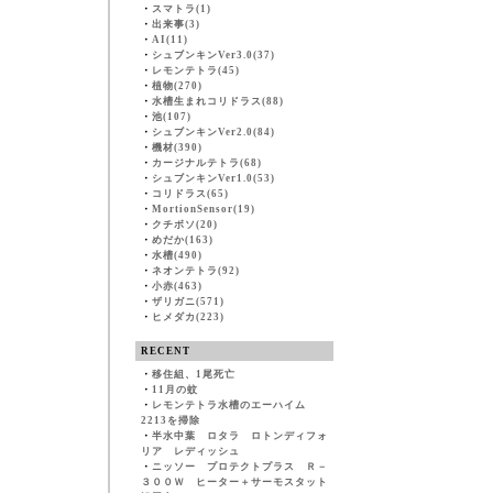
・
スマトラ(1)
・
出来事(3)
・
AI(11)
・
シュブンキンVer3.0(37)
・
レモンテトラ(45)
・
植物(270)
・
水槽生まれコリドラス(88)
・
池(107)
・
シュブンキンVer2.0(84)
・
機材(390)
・
カージナルテトラ(68)
・
シュブンキンVer1.0(53)
・
コリドラス(65)
・
MortionSensor(19)
・
クチボソ(20)
・
めだか(163)
・
水槽(490)
・
ネオンテトラ(92)
・
小赤(463)
・
ザリガニ(571)
・
ヒメダカ(223)
RECENT
・
移住組、1尾死亡
・
11月の蚊
・
レモンテトラ水槽のエーハイム
2213を掃除
・
半水中葉 ロタラ ロトンディフォ
リア レディッシュ
・
ニッソー プロテクトプラス Ｒ－
３００Ｗ ヒーター＋サーモスタット