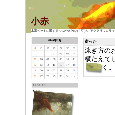
小赤
水系ペットに関するつぶやき的な( ´ ▽ )ﾉ。アクアリウム
2026年7月
逝った
日
月
火
水
木
金
土
泳ぎ方の
-
-
-
01
02
03
04
横たえて
05
06
07
08
09
10
11
12
13
14
15
16
17
18
く
19
20
21
22
23
24
25
26
27
28
29
30
31
-
PROFILE
じょお