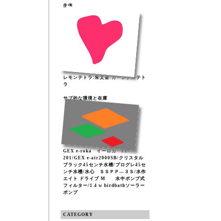
生体
レモンテトラ:朱文金:カージナルテト
ラ
サブ的な環境と在庫
GEX e-roka イーロカ PF-
201/GEX e-air2000SB/クリスタル
ブラック45センチ水槽/プログレ45セ
ンチ水槽/水心 ＳＳＰＰ―３Ｓ/水作
エイト ドライブ M 水中ポンプ式
フィルター/1.4 w birdbathソーラー
ポンプ
CATEGORY