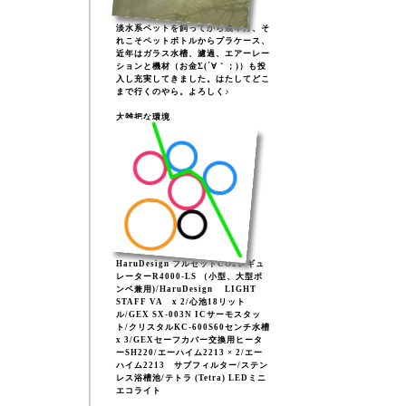
淡水系ペットを飼ってから幾年月、そ
れこそペットボトルからプラケース、
近年はガラス水槽、濾過、エアーレー
ションと機材（お金Σ(´∀｀；)）も投
入し充実してきました。はたしてどこ
まで行くのやら。よろしく♪
大雑把な環境
HaruDesign フルセットCO2レギュ
レーターR4000-LS （小型、大型ボ
ンベ兼用)/HaruDesign LIGHT
STAFF VA x 2/心池18リット
ル/GEX SX-003N ICサーモスタッ
ト/クリスタルKC-600S60センチ水槽
x 3/GEXセーフカバー交換用ヒータ
ーSH220/エーハイム2213 × 2/エー
ハイム2213 サブフィルター/ステン
レス浴槽池/テトラ (Tetra) LEDミニ
エコライト