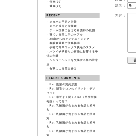
・
仕事(20)
題名 ：
・
健康(41)
内容 ：
RECENT
・
メタボの予防と対策
・
カニの成分と栄養素
・
チーム医療における看護師の役割
・
寝ている間に手のケアを
・
25歳からのアンチエイジング
・
有酸素運動で便秘解消
・
手軽で簡単ワックス脱毛のススメ
・
バツイチ子持ちの再婚に影響する子
供の年齢
・
シャワーヘッドを交換する際の注意
点
・
食事による産み分け
RECENT COMMENTS
・
Re: 副業の契約形態
・
Re: 脱毛サロンのメリット・デメ
リット
・
Re: 最近よく聞くAGA（男性型脱
毛症）って何？
・
Re: 乳酸菌が含まれる食品と摂り
方
・
Re: 乳酸菌が含まれる食品と摂り
方
・
Re: 乳酸菌が含まれる食品と摂り
方
・
Re: 乳酸菌が含まれる食品と摂り
方