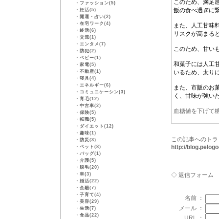
このため、満足
・
ファッション(5)
飯の食べ過ぎに
・
妊活(5)
・
開運・占い(2)
・
在宅ワーク(4)
また、人工甘味
・
終活(6)
リスクが高まる
・
交流(1)
・
エンタメ(7)
このため、甘い
・
防犯(2)
・
ベビー(1)
和菓子には人工
・
家電(5)
・
不動産(1)
いるため、太り
・
寝具(4)
・
エネルギー(6)
また、市販のお
・
コミュニケーシン(3)
く、甘味が強い
・
育毛(12)
・
中古車(2)
血糖値を下げて
・
保険(5)
・
転職(5)
・
ダイエット(12)
・
趣味(1)
この記事へのトラ
・
防災(3)
http://blog.pelo
・
ペット(8)
・
バッグ(1)
・
介護(5)
・
脱毛(20)
・
車(3)
◇ 返信フォーム
・
婚活(22)
・
金融(7)
・
子育て(4)
名前 ：
・
美容(29)
メール ：
・
生活(7)
・
食品(22)
URL ：