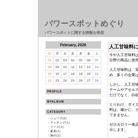
パワースポットめぐり
パワースポットに関する情報を発信
February, 2026
人工甘味料
日
月
火
水
木
金
土
今や人工甘味料
分野の商品に使
01
02
03
04
05
06
07
08
09
10
11
12
13
14
人工甘味料は、
15
16
17
18
19
20
21
め、多くの企業
22
23
24
25
26
27
28
しかし、人工甘
テームやアセル
PROFILE
だけでなく、白
MYALBUM
とりわけ、ダイ
料は、確かに、
CATEGORY
できません。
・
シューズ(2)
・
マッチング(1)
ゼロカロリー食
・
リース(1)
示します。
・
家具(1)
・
旅行(2)