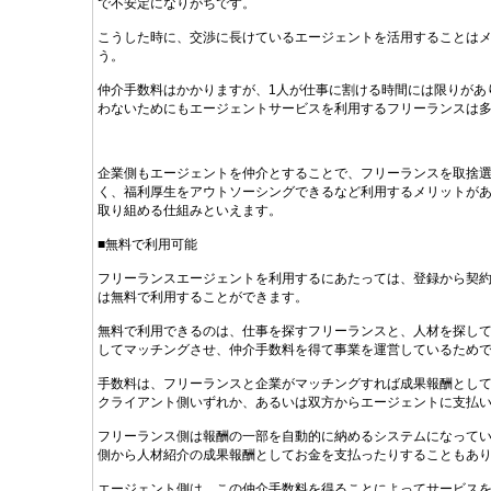
で不安定になりがちです。
こうした時に、交渉に長けているエージェントを活用することは
う。
仲介手数料はかかりますが、1人が仕事に割ける時間には限りがあ
わないためにもエージェントサービスを利用するフリーランスは
企業側もエージェントを仲介とすることで、フリーランスを取捨
く、福利厚生をアウトソーシングできるなど利用するメリットが
取り組める仕組みといえます。
■無料で利用可能
フリーランスエージェントを利用するにあたっては、登録から契
は無料で利用することができます。
無料で利用できるのは、仕事を探すフリーランスと、人材を探し
してマッチングさせ、仲介手数料を得て事業を運営しているため
手数料は、フリーランスと企業がマッチングすれば成果報酬とし
クライアント側いずれか、あるいは双方からエージェントに支払
フリーランス側は報酬の一部を自動的に納めるシステムになって
側から人材紹介の成果報酬としてお金を支払ったりすることもあ
エージェント側は、この仲介手数料を得ることによってサービス