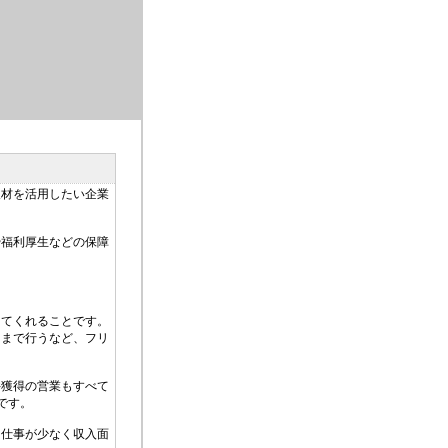
人材を活用したい企業
や福利厚生などの保障
してくれることです。
トまで行うなど、フリ
件獲得の営業もすべて
です。
、仕事が少なく収入面