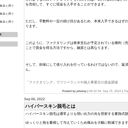
を売却して、すぐに現金を入手することができます。
る食品と摂り
る食品と摂り
ただし、手数料や一定の掛け目があるため、本来入手できるはず
る食品と摂り
ります。
K
このように、ファクタリングは将来支払が予定されている権利（
ことで資金を得る方法ですから、融資とは異なります。
そして、担保にして借り入れを行っているわけではないので、返
ん。
「ファクタリング」でフリーランスや個人事業主の資金調達
Posted by privresy |
06:32:34, Sep 15, 2022
|
Tr
Sep 06, 2022
ハイパースキン脱毛とは
ハイパースキン脱毛は通常よりも弱い出力の光を照射する蓄熱式
ゆっくりと熱を蓄積して与えていくため痛みを大幅に軽減できま