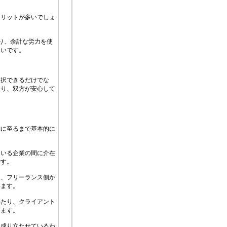
メリットが多いでしょ
り、余計な労力を使
多いです。
選択できるだけでな
あり、双方が安心して
約に至るまで基本的に
ている企業の間に介在
です。
て、フリーランス側か
います。
いたり、クライアント
ります。
を成り立たせているわ