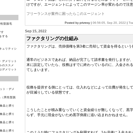
けですが、エージェントによってこのマージン率が変わるので注
フリーランスが案件に困ったらこのエージェント
Posted by privresy |
06:56:05, Sep 20, 2022
|
Tr
男性型脱毛
Sep 15, 2022
です
をする
ファクタリングの仕組み
は
ファクタリングは、売掛債権を第3者に売却して資金を得るという
キュリティシ
通常のビジネスであれば、納品が完了して請求書を発行しますが
・デメリット
末に設定していたら、役務はすでに終わっているのに、入金される
ルのススメ
てしまいます。
ぶデメリット
役務を提供する側にとっては、仕入れなどによって出費が発生し
リット・デメ
が目減りしている状態です。
GA（男性型脱
る食品と摂り
こうしたことが積み重なっていくと資金繰りが難しくなって、黒
る食品と摂り
らず、手元に現金がないため黒字倒産に追い込まれかねません。
る食品と摂り
る食品と摂り
このような時にファクタリングを利用すれば、1か月後に入金され