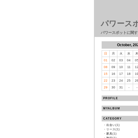
パワース
パワースポットに関す
October, 20
日
月
火
水
01
02
03
04
0
08
09
10
11
1
15
16
17
18
1
22
23
24
25
2
29
30
31
-
-
PROFILE
MYALBUM
CATEGORY
・
出合い(1)
・
リース(1)
・
家具(1)