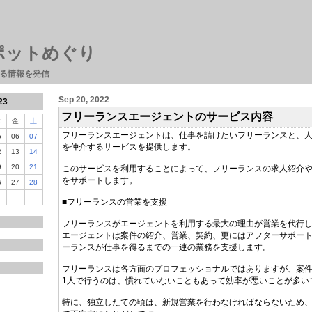
ポットめぐり
る情報を発信
Sep 20, 2022
23
フリーランスエージェントのサービス内容
木
金
土
フリーランスエージェントは、仕事を請けたいフリーランスと、
5
06
07
を仲介するサービスを提供します。
2
13
14
9
20
21
このサービスを利用することによって、フリーランスの求人紹介
をサポートします。
6
27
28
-
-
■フリーランスの営業を支援
フリーランスがエージェントを利用する最大の理由が営業を代行
エージェントは案件の紹介、営業、契約、更にはアフターサポー
ーランスが仕事を得るまでの一連の業務を支援します。
フリーランスは各方面のプロフェッショナルではありますが、案
1人で行うのは、慣れていないこともあって効率が悪いことが多い
特に、独立したての頃は、新規営業を行わなければならないため