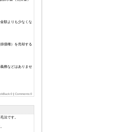
の金額よりも少なくな
売掛債権）を売却する
済義務などはありませ
ackBack:0
|
Comments:0
脱毛法です。
す。