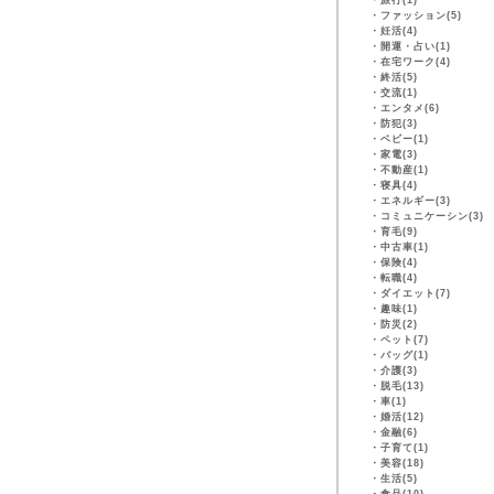
・
旅行(1)
・
ファッション(5)
・
妊活(4)
・
開運・占い(1)
・
在宅ワーク(4)
・
終活(5)
・
交流(1)
・
エンタメ(6)
・
防犯(3)
・
ベビー(1)
・
家電(3)
・
不動産(1)
・
寝具(4)
・
エネルギー(3)
・
コミュニケーシン(3)
・
育毛(9)
・
中古車(1)
・
保険(4)
・
転職(4)
・
ダイエット(7)
・
趣味(1)
・
防災(2)
・
ペット(7)
・
バッグ(1)
・
介護(3)
・
脱毛(13)
・
車(1)
・
婚活(12)
・
金融(6)
・
子育て(1)
・
美容(18)
・
生活(5)