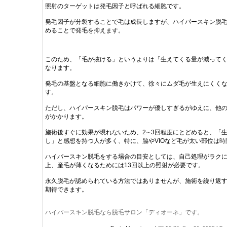
照射のターゲットは発毛因子と呼ばれる細胞です。
発毛因子が分裂することで毛は成長しますが、ハイパースキン脱
めることで発毛を抑えます。
このため、「毛が抜ける」というよりは「生えてくる量が減って
なります。
発毛の基盤となる細胞に働きかけて、徐々にムダ毛が生えにくく
す。
ただし、ハイパースキン脱毛はパワーが優しすぎるがゆえに、他
がかかります。
施術後すぐに効果が現れないため、2∼3回程度にとどめると、「
し」と感想を持つ人が多く、特に、脇やVIOなど毛が太い部位は
ハイパースキン脱毛をする場合の目安としては、自己処理がラクに
上、産毛が薄くなるためには13回以上の照射が必要です。
永久脱毛が認められている方法ではありませんが、施術を繰り返
期待できます。
ハイパースキン脱毛なら脱毛サロン「ディオーネ」です。