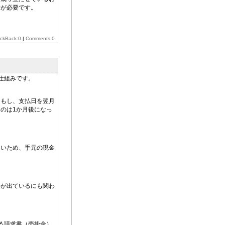
意が必要です。
ackBack:0
|
Comments:0
仕組みです。
、もし、支払日を翌月
のは1か月後になっ
ていため、手元の現金
字が出ているにも関わ
る請求書（売掛金）