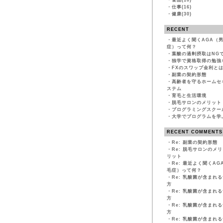
・
食品(10)
・
仕事(16)
・
健康(30)
RECENT
・
最近よく聞くAGA（
症）って何？
・
葉酸の過剰摂取はNG
・
独学で資格取得の勉強
・
FXのスワップ金利と
・
副業の契約形態
・
高齢者を守るホームセ
ステム
・
育毛と生活環境
・
脱毛サロンのメリット
・
プログラミングスクー
・
大学でプログラムを学
RECENT COMMENTS
・
Re: 副業の契約形態
・
Re: 脱毛サロンのメ
リット
・
Re: 最近よく聞くA
毛症）って何？
・
Re: 乳酸菌が含まれ
方
・
Re: 乳酸菌が含まれ
方
・
Re: 乳酸菌が含まれ
方
・
Re: 乳酸菌が含まれ