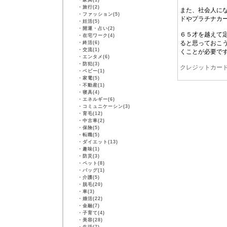
・
家具(1)
・
旅行(2)
また、社会人に
・
ファッション(5)
ドやプラチナカ
・
妊活(5)
・
開運・占い(2)
６５才を越えて
・
在宅ワーク(4)
ると思っておこ
・
終活(6)
・
交流(1)
くことが必要で
・
エンタメ(6)
・
防犯(3)
クレジットカー
・
ベビー(1)
・
家電(5)
・
不動産(1)
・
寝具(4)
・
エネルギー(6)
・
コミュニケーシン(3)
・
育毛(12)
・
中古車(2)
・
保険(5)
・
転職(5)
・
ダイエット(13)
・
趣味(1)
・
防災(3)
・
ペット(8)
・
バッグ(1)
・
介護(5)
・
脱毛(20)
・
車(3)
・
婚活(22)
・
金融(7)
・
子育て(4)
・
美容(28)