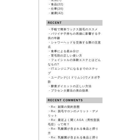
・
生活(7)
・
食品(22)
・
仕事(20)
・
健康(42)
RECENT
・
手軽で簡単ワックス脱毛のススメ
・
バツイチ子持ちの再婚に影響する子
供の年齢
・
シャワーヘッドを交換する際の注意
点
・
食事による産み分け
・
育毛剤の正しい使い方
・
フェイシャルの体験エステとはどん
なもの?
・
ITエンジニアになるまでのステッ
プ
・
ユーグレナ(ミドリムシ)でメタボ予
防
・
酵素ダイエットの正しい方法
・
プラセンタ療法の美白効果
RECENT COMMENTS
・
Re: 副業の契約形態
・
Re: 脱毛サロンのメリット・デメ
リット
・
Re: 最近よく聞くAGA（男性型脱
毛症）って何？
・
Re: 乳酸菌が含まれる食品と摂り
方
・
Re: 乳酸菌が含まれる食品と摂り