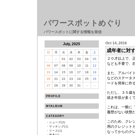
パワースポットめぐり
パワースポットに関する情報を発信
Oct 14, 2016
July, 2025
成年者に対
日
月
火
水
木
金
土
２０才以上で、
-
-
01
02
03
04
05
なども不要で、
06
07
08
09
10
11
12
13
14
15
16
17
18
19
また、アルバイ
などのステータ
20
21
22
23
24
25
26
ードを簡単に作
27
28
29
30
31
-
-
ただし、３５歳
PROFILE
就き年収が多く
MYALBUM
これは、一般に
履歴がない状態
CATEGORY
このため、クレ
・
シューズ(2)
用のクレジット
・
マッチング(1)
・
リース(1)
なってからのク