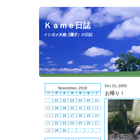
Ｋａｍｅ日誌
イシガメ夫婦（漫才）の日記
Oct 31, 2005
November, 2010
お帰り！
日
月
火
水
木
金
土
-
01
02
03
04
05
06
07
08
09
10
11
12
13
14
15
16
17
18
19
20
21
22
23
24
25
26
27
28
29
30
-
-
-
-