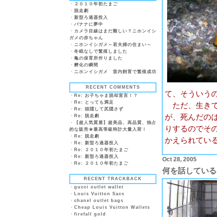
・
２０１０年初たまご
・
脱走劇
・
新型ろ過器投入
・
バナナに夢中
・
カメラ目線はまだ難しい？ニホンイシ
ガメの赤ちゃん
・
ニホンイシガメ～若夫婦の住まい～
・
冬眠なしで繁殖しました
・
亀の保育所作りました
・
孵化の瞬間
・
ニホンイシガメ 室内飼育で繁殖成功
RECENT COMMENTS
て、そういう
・
Re: お子ちゃま脱却宣言！？
・
Re: とっても満足
ただ、生きて
・
Re: 頭隠して尻隠さず
が、死んだの
・
Re: 脱走劇
・
【超人気質屋】超美品、高品質、独占
りするのでそ
的な販売★最高等級時計大量入荷！
・
Re: 脱走劇
かえられてい
・
Re: 新型ろ過器投入
・
Re: ２０１０年初たまご
・
Re: 新型ろ過器投入
Oct 28, 2005
・
Re: ２０１０年初たまご
何を話している
RECENT TRACKBACK
・
gucci outlet wallet
・
Louis Vuitton Sacs
・
chanel outlet bags
・
Cheap Louis Vuitton Wallets
・
firefall gold