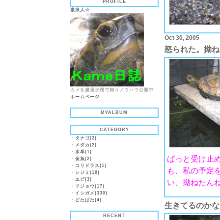
PROFILE
素浪人☆
Oct 30, 2005
怒られた。拗ね
カメを濾過水槽で飼うノウハウ公開中
ホームページ
MYALBUM
CATEGORY
・
タナゴ(2)
・
メダカ(2)
・
水草(1)
ぱっと受け止
・
金魚(2)
・
コリドラス(1)
も、私の予定
・
シジミ(10)
・
エビ(3)
い、拗ねたん
・
ドジョウ(17)
・
イシガメ(330)
・
どたばた(4)
生きてるのかな
RECENT