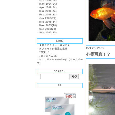
・
Jun 2006(24)
・
May 2006(26)
・
Apr 2006(24)
・
Mar 2006(24)
・
Feb 2006(23)
・
Jan 2006(24)
・
Dec 2005(24)
・
Nov 2005(28)
・
Oct 2005(29)
・
Sep 2005(25)
LINK
・
★ＲＥＰＴＡ－ＨＯＭＥ★
Oct 25, 2005
・
ガメとサメの普通の生活
・
*下克上*
心霊写真！？
・
♪カメ吉さんぼ♪
・
Ｍｒ．Ｋａｍｅのページ（ホームペー
ジ）
SEARCH
PR