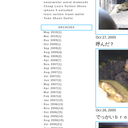
・
neverwinter astral diamonds
・
Cheap Louis Vuitton Shoes
・
iphone 5 unlocked
・
louis vuitton travel wallet
・
Toms Shoes Outlet
ARCHIVES
・
May 2010(1)
・
Mar 2010(1)
Oct 27, 2005
・
Dec 2009(1)
呼んだ？
・
Oct 2009(1)
・
Sep 2009(2)
・
Aug 2009(4)
・
May 2008(2)
・
Apr 2008(7)
・
Nov 2007(1)
・
Sep 2007(1)
・
Aug 2007(1)
・
Jul 2007(5)
・
Jun 2007(3)
・
May 2007(1)
・
Apr 2007(1)
・
Mar 2007(4)
・
Feb 2007(4)
・
Jan 2007(10)
・
Dec 2006(13)
・
Nov 2006(14)
Oct 26, 2005
・
Oct 2006(15)
でっかいｂｒｏ
・
Sep 2006(14)
・
Aug 2006(19)
・
Jul 2006(21)