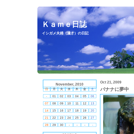
Ｋａｍｅ日誌
イシガメ夫婦（漫才）の日記
Oct 21, 2009
November, 2010
バナナに夢中
日
月
火
水
木
金
土
-
01
02
03
04
05
06
07
08
09
10
11
12
13
14
15
16
17
18
19
20
21
22
23
24
25
26
27
28
29
30
-
-
-
-