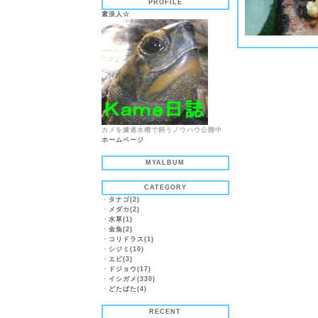
PROFILE
素浪人☆
カメを濾過水槽で飼うノウハウ公開中
ホームページ
MYALBUM
CATEGORY
・
タナゴ(2)
・
メダカ(2)
・
水草(1)
・
金魚(2)
・
コリドラス(1)
・
シジミ(10)
・
エビ(3)
・
ドジョウ(17)
・
イシガメ(330)
・
どたばた(4)
RECENT