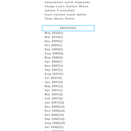
・
neverwinter astral diamonds
・
Cheap Louis Vuitton Shoes
・
iphone 5 unlocked
・
louis vuitton travel wallet
・
Toms Shoes Outlet
ARCHIVES
・
May 2010(1)
・
Mar 2010(1)
・
Dec 2009(1)
・
Oct 2009(1)
・
Sep 2009(2)
・
Aug 2009(4)
・
May 2008(2)
・
Apr 2008(7)
・
Nov 2007(1)
・
Sep 2007(1)
・
Aug 2007(1)
・
Jul 2007(5)
・
Jun 2007(3)
・
May 2007(1)
・
Apr 2007(1)
・
Mar 2007(4)
・
Feb 2007(4)
・
Jan 2007(10)
・
Dec 2006(13)
・
Nov 2006(14)
・
Oct 2006(15)
・
Sep 2006(14)
・
Aug 2006(19)
・
Jul 2006(21)