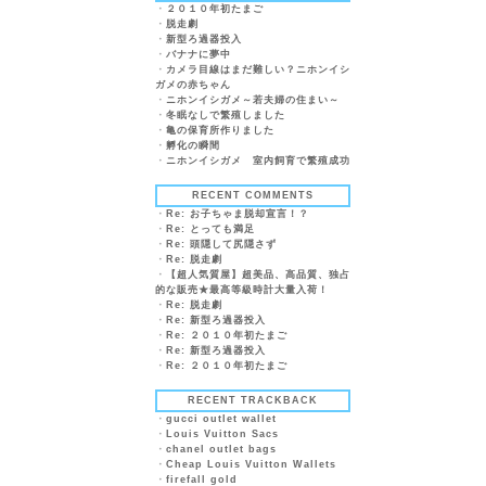
・
２０１０年初たまご
・
脱走劇
・
新型ろ過器投入
・
バナナに夢中
・
カメラ目線はまだ難しい？ニホンイシ
ガメの赤ちゃん
・
ニホンイシガメ～若夫婦の住まい～
・
冬眠なしで繁殖しました
・
亀の保育所作りました
・
孵化の瞬間
・
ニホンイシガメ 室内飼育で繁殖成功
RECENT COMMENTS
・
Re: お子ちゃま脱却宣言！？
・
Re: とっても満足
・
Re: 頭隠して尻隠さず
・
Re: 脱走劇
・
【超人気質屋】超美品、高品質、独占
的な販売★最高等級時計大量入荷！
・
Re: 脱走劇
・
Re: 新型ろ過器投入
・
Re: ２０１０年初たまご
・
Re: 新型ろ過器投入
・
Re: ２０１０年初たまご
RECENT TRACKBACK
・
gucci outlet wallet
・
Louis Vuitton Sacs
・
chanel outlet bags
・
Cheap Louis Vuitton Wallets
・
firefall gold