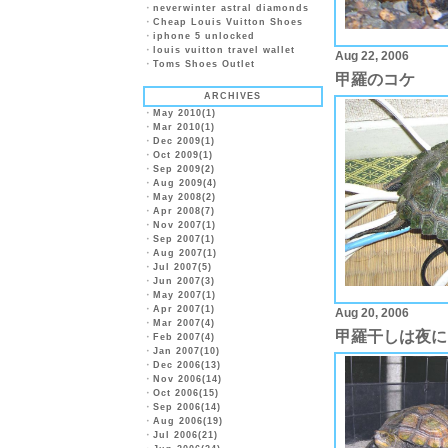
・
neverwinter astral diamonds
・
Cheap Louis Vuitton Shoes
・
iphone 5 unlocked
・
louis vuitton travel wallet
Aug 22, 2006
・
Toms Shoes Outlet
甲羅のコケ
ARCHIVES
・
May 2010(1)
・
Mar 2010(1)
・
Dec 2009(1)
・
Oct 2009(1)
・
Sep 2009(2)
・
Aug 2009(4)
・
May 2008(2)
・
Apr 2008(7)
・
Nov 2007(1)
・
Sep 2007(1)
・
Aug 2007(1)
・
Jul 2007(5)
・
Jun 2007(3)
・
May 2007(1)
・
Apr 2007(1)
Aug 20, 2006
・
Mar 2007(4)
甲羅干しは夜に
・
Feb 2007(4)
・
Jan 2007(10)
・
Dec 2006(13)
・
Nov 2006(14)
・
Oct 2006(15)
・
Sep 2006(14)
・
Aug 2006(19)
・
Jul 2006(21)