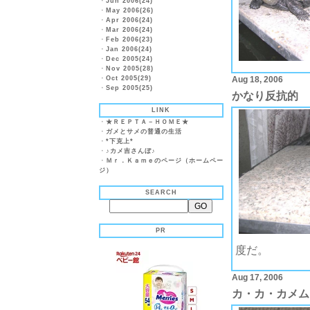
・
Jun 2006(24)
・
May 2006(26)
・
Apr 2006(24)
・
Mar 2006(24)
・
Feb 2006(23)
・
Jan 2006(24)
・
Dec 2005(24)
・
Nov 2005(28)
・
Oct 2005(29)
Aug 18, 2006
・
Sep 2005(25)
かなり反抗的
LINK
・
★ＲＥＰＴＡ－ＨＯＭＥ★
・
ガメとサメの普通の生活
・
*下克上*
・
♪カメ吉さんぼ♪
・
Ｍｒ．Ｋａｍｅのページ（ホームペー
ジ）
SEARCH
PR
度だ。
Aug 17, 2006
カ・カ・カメム