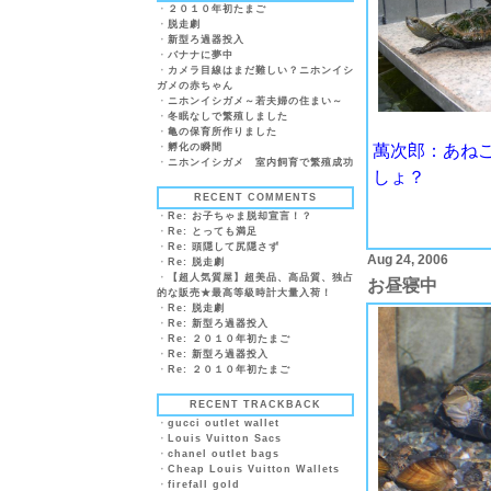
・
２０１０年初たまご
・
脱走劇
・
新型ろ過器投入
・
バナナに夢中
・
カメラ目線はまだ難しい？ニホンイシ
ガメの赤ちゃん
・
ニホンイシガメ～若夫婦の住まい～
・
冬眠なしで繁殖しました
・
亀の保育所作りました
・
孵化の瞬間
萬次郎：あね
・
ニホンイシガメ 室内飼育で繁殖成功
しょ？
RECENT COMMENTS
・
Re: お子ちゃま脱却宣言！？
・
Re: とっても満足
・
Re: 頭隠して尻隠さず
Aug 24, 2006
・
Re: 脱走劇
・
【超人気質屋】超美品、高品質、独占
お昼寝中
的な販売★最高等級時計大量入荷！
・
Re: 脱走劇
・
Re: 新型ろ過器投入
・
Re: ２０１０年初たまご
・
Re: 新型ろ過器投入
・
Re: ２０１０年初たまご
RECENT TRACKBACK
・
gucci outlet wallet
・
Louis Vuitton Sacs
・
chanel outlet bags
・
Cheap Louis Vuitton Wallets
・
firefall gold