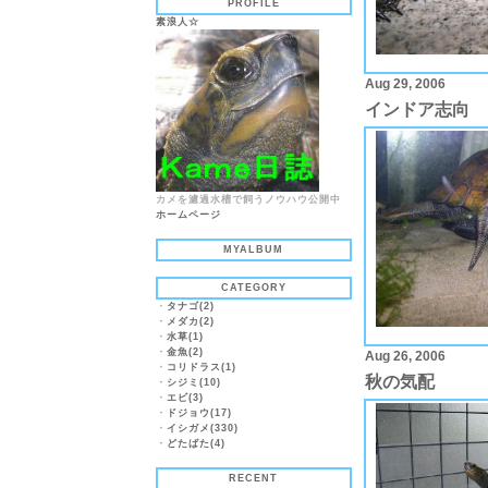
PROFILE
素浪人☆
Aug 29, 2006
インドア志向
カメを濾過水槽で飼うノウハウ公開中
ホームページ
MYALBUM
CATEGORY
・
タナゴ(2)
・
メダカ(2)
・
水草(1)
・
金魚(2)
Aug 26, 2006
・
コリドラス(1)
秋の気配
・
シジミ(10)
・
エビ(3)
・
ドジョウ(17)
・
イシガメ(330)
・
どたばた(4)
RECENT