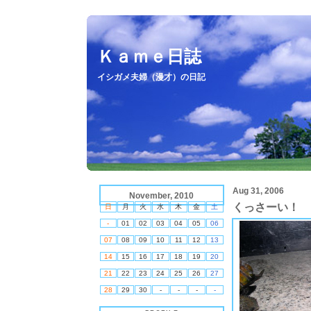
Ｋａｍｅ日誌
イシガメ夫婦（漫才）の日記
Aug 31, 2006
November, 2010
くっさーい！
日
月
火
水
木
金
土
-
01
02
03
04
05
06
07
08
09
10
11
12
13
14
15
16
17
18
19
20
21
22
23
24
25
26
27
28
29
30
-
-
-
-