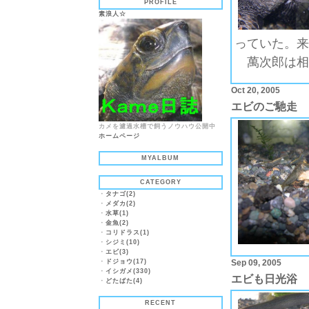
PROFILE
素浪人☆
っていた。来
萬次郎は相
Oct 20, 2005
エビのご馳走
カメを濾過水槽で飼うノウハウ公開中
ホームページ
MYALBUM
CATEGORY
・
タナゴ(2)
・
メダカ(2)
・
水草(1)
・
金魚(2)
・
コリドラス(1)
・
シジミ(10)
・
エビ(3)
・
ドジョウ(17)
Sep 09, 2005
・
イシガメ(330)
エビも日光浴
・
どたばた(4)
RECENT