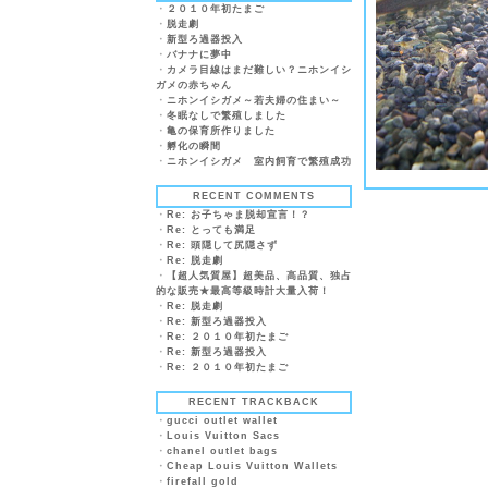
・
２０１０年初たまご
・
脱走劇
・
新型ろ過器投入
・
バナナに夢中
・
カメラ目線はまだ難しい？ニホンイシ
ガメの赤ちゃん
・
ニホンイシガメ～若夫婦の住まい～
・
冬眠なしで繁殖しました
・
亀の保育所作りました
・
孵化の瞬間
・
ニホンイシガメ 室内飼育で繁殖成功
RECENT COMMENTS
・
Re: お子ちゃま脱却宣言！？
・
Re: とっても満足
・
Re: 頭隠して尻隠さず
・
Re: 脱走劇
・
【超人気質屋】超美品、高品質、独占
的な販売★最高等級時計大量入荷！
・
Re: 脱走劇
・
Re: 新型ろ過器投入
・
Re: ２０１０年初たまご
・
Re: 新型ろ過器投入
・
Re: ２０１０年初たまご
RECENT TRACKBACK
・
gucci outlet wallet
・
Louis Vuitton Sacs
・
chanel outlet bags
・
Cheap Louis Vuitton Wallets
・
firefall gold