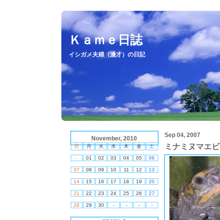
Ｋａｍｅ日誌
イシガメ夫婦（漫才）の日記
Sep 04, 2007
November, 2010
ミナミヌマエビ
日
月
火
水
木
金
土
-
01
02
03
04
05
06
07
08
09
10
11
12
13
14
15
16
17
18
19
20
21
22
23
24
25
26
27
28
29
30
-
-
-
-