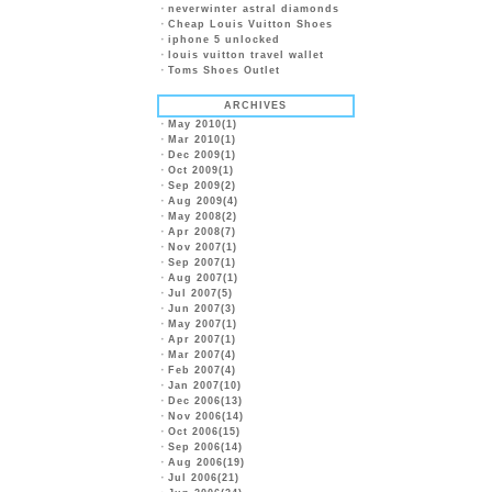
・
neverwinter astral diamonds
・
Cheap Louis Vuitton Shoes
・
iphone 5 unlocked
・
louis vuitton travel wallet
・
Toms Shoes Outlet
ARCHIVES
・
May 2010(1)
・
Mar 2010(1)
・
Dec 2009(1)
・
Oct 2009(1)
・
Sep 2009(2)
・
Aug 2009(4)
・
May 2008(2)
・
Apr 2008(7)
・
Nov 2007(1)
・
Sep 2007(1)
・
Aug 2007(1)
・
Jul 2007(5)
・
Jun 2007(3)
・
May 2007(1)
・
Apr 2007(1)
・
Mar 2007(4)
・
Feb 2007(4)
・
Jan 2007(10)
・
Dec 2006(13)
・
Nov 2006(14)
・
Oct 2006(15)
・
Sep 2006(14)
・
Aug 2006(19)
・
Jul 2006(21)