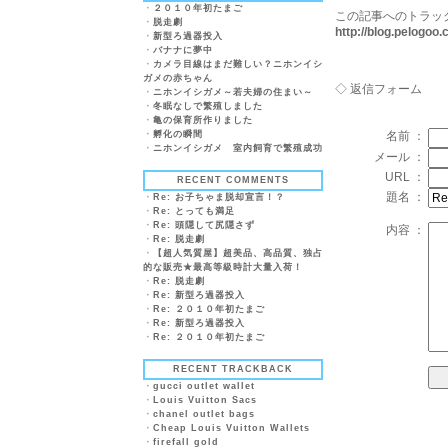
・
２０１０年初たまご
この記事へのトラッ
・
脱走劇
http://blog.pelogo
・
新型ろ過器投入
・
バナナに夢中
・
カメラ目線はまだ難しい？ニホンイシ
ガメの赤ちゃん
◇ 返信フォーム
・
ニホンイシガメ～若夫婦の住まい～
・
冬眠なしで繁殖しました
・
亀の保育所作りました
・
孵化の瞬間
名前 ：
・
ニホンイシガメ 室内飼育で繁殖成功
メール ：
URL ：
RECENT COMMENTS
題名 ：
・
Re: お子ちゃま脱却宣言！？
・
Re: とっても満足
・
Re: 頭隠して尻隠さず
内容 ：
・
Re: 脱走劇
・
【超人気質屋】超美品、高品質、独占
的な販売★最高等級時計大量入荷！
・
Re: 脱走劇
・
Re: 新型ろ過器投入
・
Re: ２０１０年初たまご
・
Re: 新型ろ過器投入
・
Re: ２０１０年初たまご
RECENT TRACKBACK
・
gucci outlet wallet
・
Louis Vuitton Sacs
・
chanel outlet bags
・
Cheap Louis Vuitton Wallets
・
firefall gold