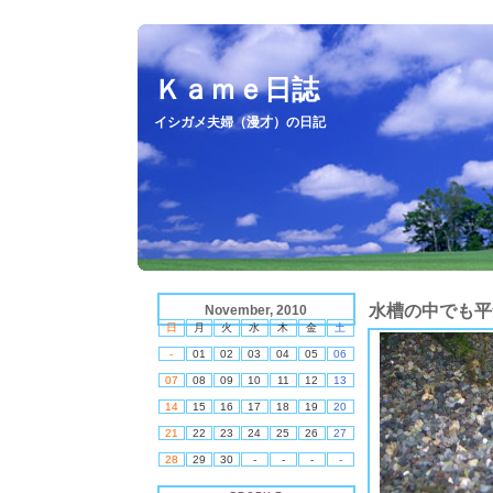
Ｋａｍｅ日誌
イシガメ夫婦（漫才）の日記
水槽の中でも平
November, 2010
日
月
火
水
木
金
土
-
01
02
03
04
05
06
07
08
09
10
11
12
13
14
15
16
17
18
19
20
21
22
23
24
25
26
27
28
29
30
-
-
-
-