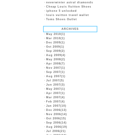
・
neverwinter astral diamonds
・
Cheap Louis Vuitton Shoes
・
iphone 5 unlocked
・
louis vuitton travel wallet
・
Toms Shoes Outlet
ARCHIVES
・
May 2010(1)
・
Mar 2010(1)
・
Dec 2009(1)
・
Oct 2009(1)
・
Sep 2009(2)
・
Aug 2009(4)
・
May 2008(2)
・
Apr 2008(7)
・
Nov 2007(1)
・
Sep 2007(1)
・
Aug 2007(1)
・
Jul 2007(5)
・
Jun 2007(3)
・
May 2007(1)
・
Apr 2007(1)
・
Mar 2007(4)
・
Feb 2007(4)
・
Jan 2007(10)
・
Dec 2006(13)
・
Nov 2006(14)
・
Oct 2006(15)
・
Sep 2006(14)
・
Aug 2006(19)
・
Jul 2006(21)