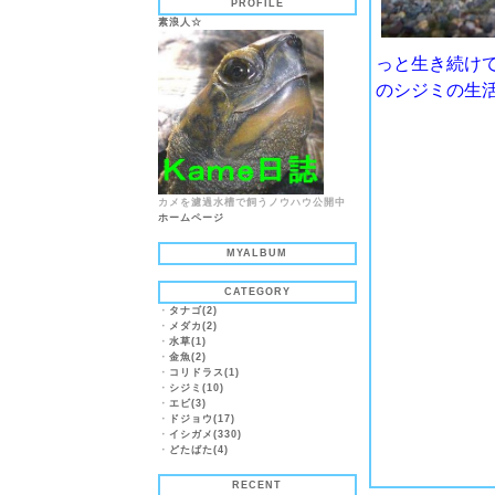
PROFILE
素浪人☆
っと生き続け
のシジミの生
カメを濾過水槽で飼うノウハウ公開中
ホームページ
MYALBUM
CATEGORY
・
タナゴ(2)
・
メダカ(2)
・
水草(1)
・
金魚(2)
・
コリドラス(1)
・
シジミ(10)
・
エビ(3)
・
ドジョウ(17)
・
イシガメ(330)
・
どたばた(4)
RECENT