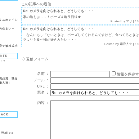
この記事への返信
Re: カメラを向けられると、どうしても・・・
家の亀もぉ～～！ポーズ＆亀ラ目線★
？ニホンイシ
Posted by
マリ
| 16
の住まい～
Re: カメラを向けられると、どうしても・・・
なんにもしてないときは、ポーズしてくれるんですけど、食べてるときは
ラよりも食べ物が好きみたい・・・
Posted by
素浪人☆
| 18
育で繁殖成功
ENTS
◇ 返信フォーム
言！？
名前 ：
情報を保存す
高品質、独占
メール ：
量入荷！
URL ：
題名 ：
内容 ：
BACK
 Wallets