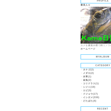
PROFILE
素浪人☆
カメを濾過水槽で飼うノウ
ホームページ
MYALBUM
CATEGORY
・
タナゴ(2)
・
メダカ(2)
・
水草(1)
・
金魚(2)
・
コリドラス(1)
・
シジミ(10)
・
エビ(3)
・
ドジョウ(17)
・
イシガメ(330)
・
どたばた(4)
RECENT