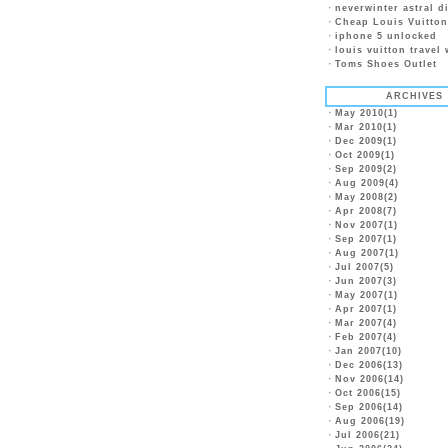
・
neverwinter astral 
・
Cheap Louis Vuitto
・
iphone 5 unlocked
・
louis vuitton travel 
・
Toms Shoes Outlet
ARCHIVES
・
May 2010(1)
・
Mar 2010(1)
・
Dec 2009(1)
・
Oct 2009(1)
・
Sep 2009(2)
・
Aug 2009(4)
・
May 2008(2)
・
Apr 2008(7)
・
Nov 2007(1)
・
Sep 2007(1)
・
Aug 2007(1)
・
Jul 2007(5)
・
Jun 2007(3)
・
May 2007(1)
・
Apr 2007(1)
・
Mar 2007(4)
・
Feb 2007(4)
・
Jan 2007(10)
・
Dec 2006(13)
・
Nov 2006(14)
・
Oct 2006(15)
・
Sep 2006(14)
・
Aug 2006(19)
・
Jul 2006(21)