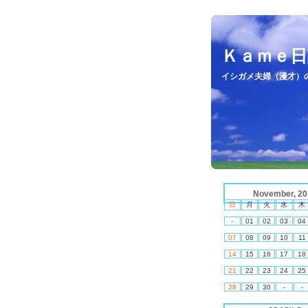
Ｋａｍｅ日
イシガメ夫婦（漫才）
November, 20
日
月
火
水
木
-
01
02
03
04
07
08
09
10
11
14
15
16
17
18
21
22
23
24
25
28
29
30
-
-