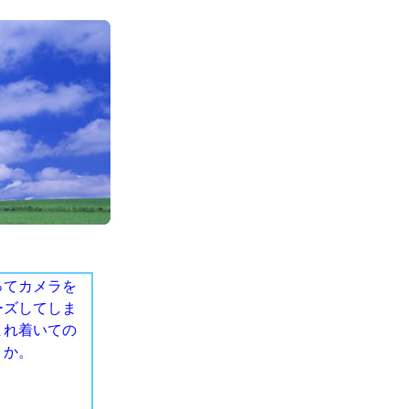
てカメラを
ーズしてしま
まれ着いての
うか。