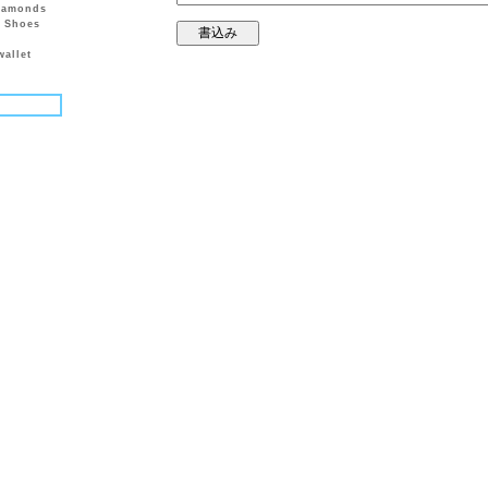
diamonds
n Shoes
wallet