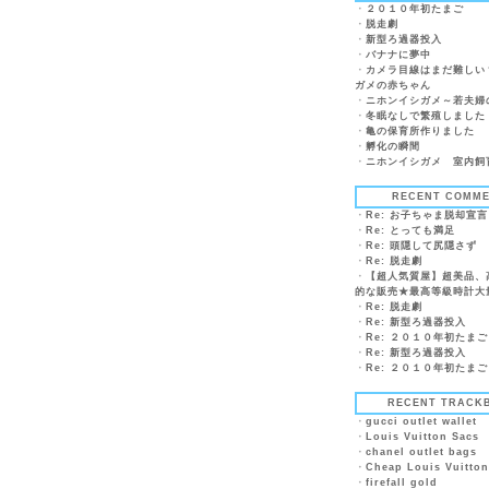
・
２０１０年初たまご
・
脱走劇
・
新型ろ過器投入
・
バナナに夢中
・
カメラ目線はまだ難しい
ガメの赤ちゃん
・
ニホンイシガメ～若夫婦
・
冬眠なしで繁殖しました
・
亀の保育所作りました
・
孵化の瞬間
・
ニホンイシガメ 室内飼
RECENT COMM
・
Re: お子ちゃま脱却宣
・
Re: とっても満足
・
Re: 頭隠して尻隠さず
・
Re: 脱走劇
・
【超人気質屋】超美品、
的な販売★最高等級時計大
・
Re: 脱走劇
・
Re: 新型ろ過器投入
・
Re: ２０１０年初たまご
・
Re: 新型ろ過器投入
・
Re: ２０１０年初たまご
RECENT TRACK
・
gucci outlet wallet
・
Louis Vuitton Sacs
・
chanel outlet bags
・
Cheap Louis Vuitton
・
firefall gold