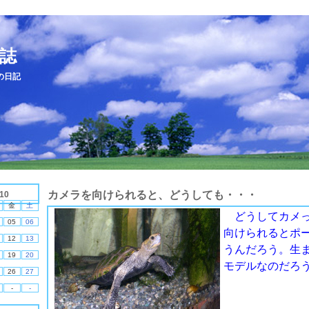
誌
の日記
カメラを向けられると、どうしても・・・
10
金
土
どうしてカメっ
05
06
向けられるとポ
12
13
うんだろう。生
19
20
モデルなのだろ
26
27
-
-