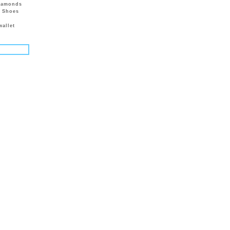
diamonds
n Shoes
wallet