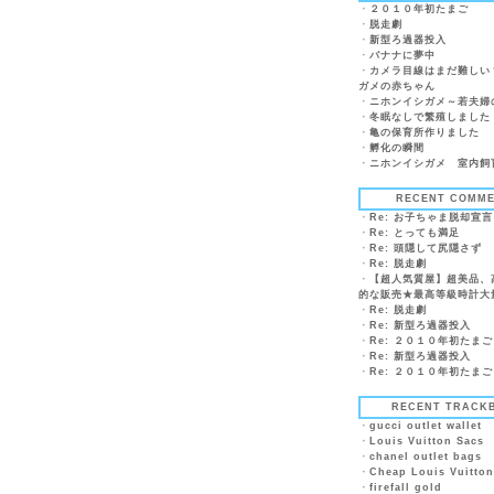
・
２０１０年初たまご
・
脱走劇
・
新型ろ過器投入
・
バナナに夢中
・
カメラ目線はまだ難しい
ガメの赤ちゃん
・
ニホンイシガメ～若夫婦
・
冬眠なしで繁殖しました
・
亀の保育所作りました
・
孵化の瞬間
・
ニホンイシガメ 室内飼
RECENT COMM
・
Re: お子ちゃま脱却宣
・
Re: とっても満足
・
Re: 頭隠して尻隠さず
・
Re: 脱走劇
・
【超人気質屋】超美品、
的な販売★最高等級時計大
・
Re: 脱走劇
・
Re: 新型ろ過器投入
・
Re: ２０１０年初たまご
・
Re: 新型ろ過器投入
・
Re: ２０１０年初たまご
RECENT TRACK
・
gucci outlet wallet
・
Louis Vuitton Sacs
・
chanel outlet bags
・
Cheap Louis Vuitton
・
firefall gold