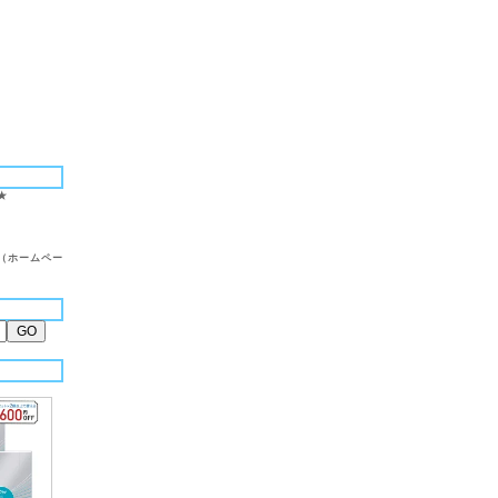
★
（ホームペー