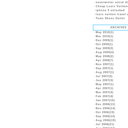
・
neverwinter astral 
・
Cheap Louis Vuitto
・
iphone 5 unlocked
・
louis vuitton travel 
・
Toms Shoes Outlet
ARCHIVES
・
May 2010(1)
・
Mar 2010(1)
・
Dec 2009(1)
・
Oct 2009(1)
・
Sep 2009(2)
・
Aug 2009(4)
・
May 2008(2)
・
Apr 2008(7)
・
Nov 2007(1)
・
Sep 2007(1)
・
Aug 2007(1)
・
Jul 2007(5)
・
Jun 2007(3)
・
May 2007(1)
・
Apr 2007(1)
・
Mar 2007(4)
・
Feb 2007(4)
・
Jan 2007(10)
・
Dec 2006(13)
・
Nov 2006(14)
・
Oct 2006(15)
・
Sep 2006(14)
・
Aug 2006(19)
・
Jul 2006(21)