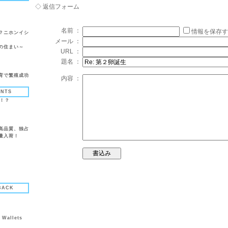
◇ 返信フォーム
名前 ：
情報を保存す
？ニホンイシ
メール ：
の住まい～
URL ：
題名 ：
育で繁殖成功
内容 ：
ENTS
言！？
高品質、独占
量入荷！
BACK
 Wallets