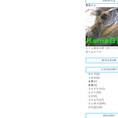
PROFILE
素浪人☆
カメを濾過水槽で飼うノウ
ホームページ
MYALBUM
CATEGORY
・
タナゴ(2)
・
メダカ(2)
・
水草(1)
・
金魚(2)
・
コリドラス(1)
・
シジミ(10)
・
エビ(3)
・
ドジョウ(17)
・
イシガメ(330)
・
どたばた(4)
RECENT