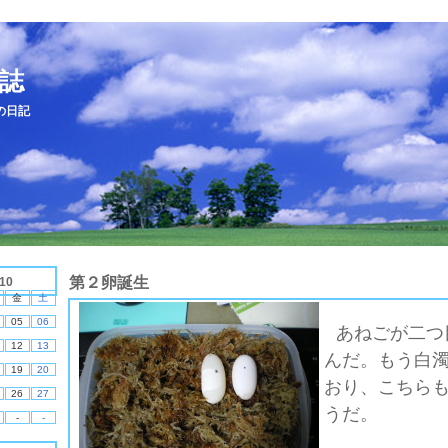
誌
の日記
第２卵誕生
10
金
土
05
06
あねごが二つ
12
13
んだ。もう白
19
20
おり、こちら
26
27
うだ。
-
-