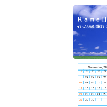
Ｋａｍｅ日
イシガメ夫婦（漫才）
November, 20
日
月
火
水
木
-
01
02
03
04
07
08
09
10
11
14
15
16
17
18
21
22
23
24
25
28
29
30
-
-