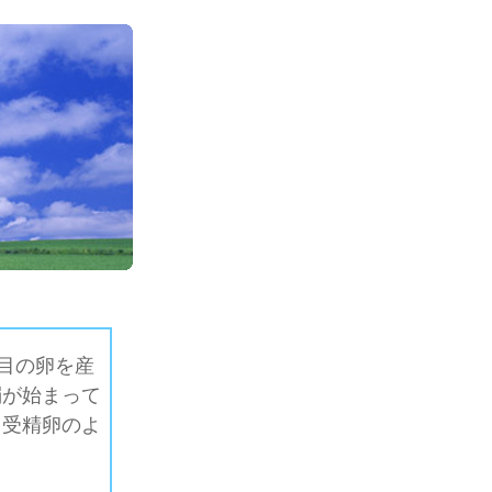
目の卵を産
濁が始まって
も受精卵のよ