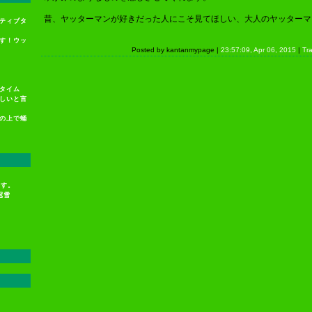
昔、ヤッターマンが好きだった人にこそ見てほしい、大人のヤッターマ
ティブタ
す！ウッ
Posted by kantanmypage |
23:57:09, Apr 06, 2015
|
Tr
タイム
しいと言
の上で蛹
ます。
冠雪