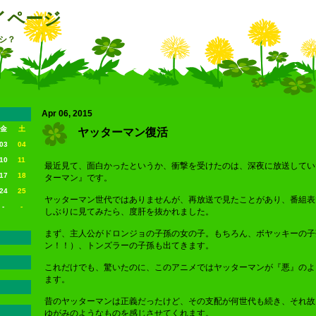
イページ
シ？
Apr 06, 2015
金
土
ヤッターマン復活
03
04
10
11
最近見て、面白かったというか、衝撃を受けたのは、深夜に放送してい
17
18
ターマン』です。
24
25
ヤッターマン世代ではありませんが、再放送で見たことがあり、番組表
-
-
しぶりに見てみたら、度肝を抜かれました。
まず、主人公がドロンジョの子孫の女の子。もちろん、ボヤッキーの子
ン！！）、トンズラーの子孫も出てきます。
これだけでも、驚いたのに、このアニメではヤッターマンが『悪』のよ
ます。
昔のヤッターマンは正義だったけど、その支配が何世代も続き、それ故
ゆがみのようなものを感じさせてくれます。