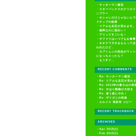
・
ヤッターマン復活
・
スターバックスのクリエイ
ンブラー
・
オシャレだけじゃないんで
ドチップの効果
・
リアルな反応が見れます。
・
無料なのに面白い！
・
アリってすごいな～
・
サファリはいつでもお食事
・
オオクワガタをもらってほ
われたけど…
・
カブトムシの幼虫がマット
になっちゃったら？
・
もうすぐ…
RECENT COMMENTS
・
Re: ヤッターマン復活
・
Re: リアルな反応が見れ
・
Re: 2013年の富士山の初
・
Re: やはり動物が大好き
・
Re: 迷う前にやれ！
・
Re: ザリガニの性格
・
エルメス 長財布 コピー
RECENT TRACKBACK
ARCHIVES
・
Apr 2015(1)
・
Feb 2015(1)