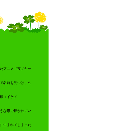
たアニメ『夜ノヤッ
で名前を見つけ、久
孫（イケメ
うな形で描かれてい
に生まれてしまった