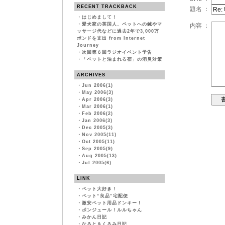
RECENT TRACKBACK
題名 ：
・
はじめまして！
・
愛犬家の英国人、ペットへの鍼やマ
内容 ：
ッサージ代などに過去2年で3,000万
ポンドを支出 from Internet
Journey
・
次回第６回ラジオイベント予告
・
「ペットと泊まれる宿」の消臭対策
ARCHIVES
・
Jun 2006(1)
・
May 2006(3)
・
Apr 2006(3)
・
Mar 2006(1)
・
Feb 2006(2)
・
Jan 2006(3)
・
Dec 2005(3)
・
Nov 2005(11)
・
Oct 2005(11)
・
Sep 2005(9)
・
Aug 2005(13)
・
Jul 2005(6)
LINK
・
ペット大好き！
・
ペット“良品”宅配便
・
激安ペット用品ドンキー！
・
ボンジュール！ルルちゃん
・
みかん日記
・
なると＆くるみ日記