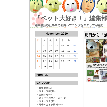
「ペット大好き！」編集
編集裏話や仕事中の面白ハプニングをスタッフが綴る！
November, 2010
明日から「
日
月
火
水
木
金
土
-
01
02
03
04
05
06
07
08
09
10
11
12
13
14
15
16
17
18
19
20
21
22
23
24
25
26
27
28
29
30
-
-
-
-
PROFILE
CATEGORY
・
編集裏話(1)
・
スタッフ猫(13)
・
お知らせ(6)
・
スタッフのひとりごと(14)
・
スタッフ犬(17)
・
耳寄りおトク情報♪(6)