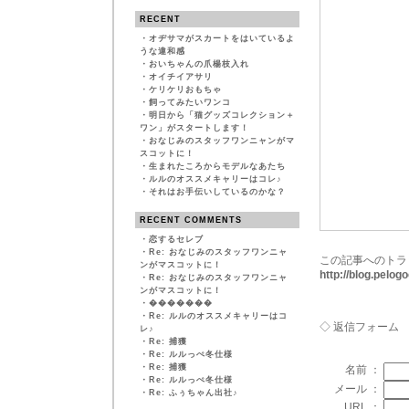
RECENT
・
オヂサマがスカートをはいているよ
うな違和感
・
おいちゃんの爪楊枝入れ
・
オイチイアサリ
・
ケリケリおもちゃ
・
飼ってみたいワンコ
・
明日から「猫グッズコレクション＋
ワン」がスタートします！
・
おなじみのスタッフワンニャンがマ
スコットに！
・
生まれたころからモデルなあたち
・
ルルのオススメキャリーはコレ♪
・
それはお手伝いしているのかな？
RECENT COMMENTS
・
恋するセレブ
・
Re: おなじみのスタッフワンニャ
この記事へのトラ
ンがマスコットに！
http://blog.pelo
・
Re: おなじみのスタッフワンニャ
ンがマスコットに！
・
�������
・
Re: ルルのオススメキャリーはコ
◇ 返信フォーム
レ♪
・
Re: 捕獲
・
Re: ルルっぺ冬仕様
・
Re: 捕獲
名前 ：
・
Re: ルルっぺ冬仕様
メール ：
・
Re: ふぅちゃん出社♪
URL ：