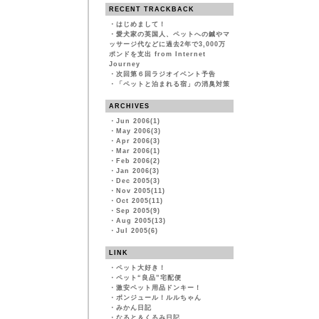
RECENT TRACKBACK
・
はじめまして！
・
愛犬家の英国人、ペットへの鍼やマ
ッサージ代などに過去2年で3,000万
ポンドを支出 from Internet
Journey
・
次回第６回ラジオイベント予告
・
「ペットと泊まれる宿」の消臭対策
ARCHIVES
・
Jun 2006(1)
・
May 2006(3)
・
Apr 2006(3)
・
Mar 2006(1)
・
Feb 2006(2)
・
Jan 2006(3)
・
Dec 2005(3)
・
Nov 2005(11)
・
Oct 2005(11)
・
Sep 2005(9)
・
Aug 2005(13)
・
Jul 2005(6)
LINK
・
ペット大好き！
・
ペット“良品”宅配便
・
激安ペット用品ドンキー！
・
ボンジュール！ルルちゃん
・
みかん日記
・
なると＆くるみ日記