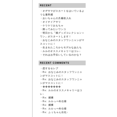
RECENT
・
オヂサマがスカートをはいているよ
うな違和感
・
おいちゃんの爪楊枝入れ
・
オイチイアサリ
・
ケリケリおもちゃ
・
飼ってみたいワンコ
・
明日から「猫グッズコレクション＋
ワン」がスタートします！
・
おなじみのスタッフワンニャンがマ
スコットに！
・
生まれたころからモデルなあたち
・
ルルのオススメキャリーはコレ♪
・
それはお手伝いしているのかな？
RECENT COMMENTS
・
恋するセレブ
・
Re: おなじみのスタッフワンニャ
ンがマスコットに！
・
Re: おなじみのスタッフワンニャ
ンがマスコットに！
・
�������
・
Re: ルルのオススメキャリーはコ
レ♪
・
Re: 捕獲
・
Re: ルルっぺ冬仕様
・
Re: 捕獲
・
Re: ルルっぺ冬仕様
・
Re: ふぅちゃん出社♪