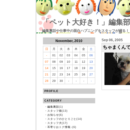
「ペット大好き！」編集
編集裏話や仕事中の面白ハプニングをスタッフが綴る！
Sep 06, 2005
November, 2010
ちゃまくんで
日
月
火
水
木
金
土
-
01
02
03
04
05
06
07
08
09
10
11
12
13
14
15
16
17
18
19
20
21
22
23
24
25
26
27
28
29
30
-
-
-
-
PROFILE
CATEGORY
・
編集裏話(1)
・
スタッフ猫(13)
・
お知らせ(6)
・
スタッフのひとりごと(14)
・
スタッフ犬(17)
・
耳寄りおトク情報♪(6)