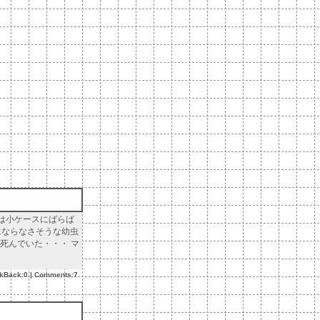
頭は小ケースにばらば
にならなさそうな幼虫
は死んでいた・・・ マ
ckBack:0
|
Comments:7