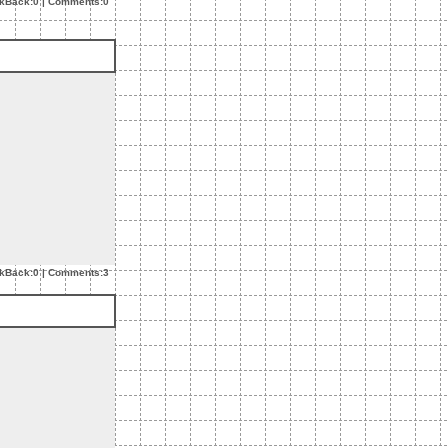
ckBack:0
|
Comments:0
ckBack:0
|
Comments:3