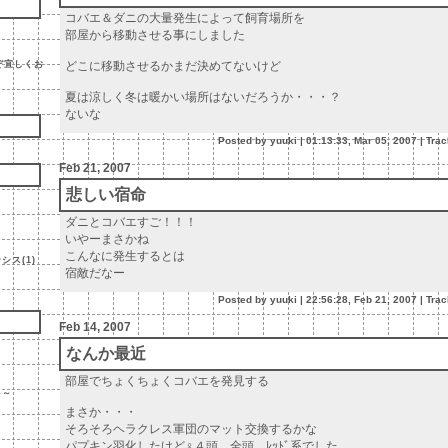
コバエ＆ダニの大量発生によって飼育場所を
部屋から移動させる事にしました
ぞ宜しくお
どこに移動させるかまだ決めてないけど
夏は涼しく冬は暖かい場所はないだろうか・・・？
ないな
Posted by yuuki |
01:13:33, Mar 05, 2007
|
Tra
Feb 21, 2007
悲しい宿命
ダニとコバエすご！！！
いやーまさかね
こんなに発生するとは
ス(1)
宿敵だなー
Posted by yuuki |
22:56:28, Feb 21, 2007
|
Tra
Feb 14, 2007
なんか最近
部屋でちょくちょくコバエを発見する
ゃ～
まさか・・・
そろそろヘラクレス軍団のマット交換するかな
パプキン羽化したけど♀４頭 全頭 ﾚｯﾄﾞ系でした