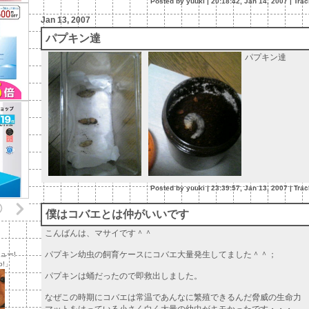
Posted by yuuki |
20:18:42, Jan 14, 2007
|
Tra
Jan 13, 2007
パプキン達
パプキン達
Posted by yuuki |
23:39:57, Jan 13, 2007
|
Tra
僕はコバエとは仲がいいです
こんばんは、マサイです＾＾
パプキン幼虫の飼育ケースにコバエ大量発生してました＾＾；
ュー!
o!」
パプキンは蛹だったので即救出しました。
なぜこの時期にコバエは常温であんなに繁殖できるんだ脅威の生命力