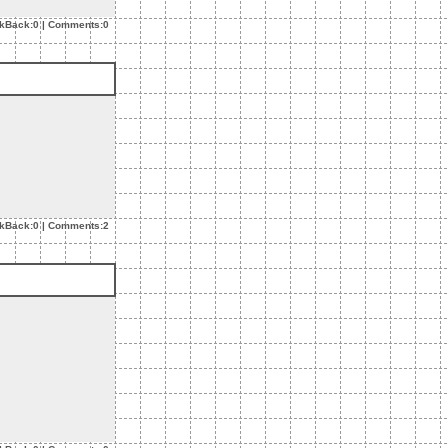
ckBack:0
|
Comments:0
ckBack:0
|
Comments:2