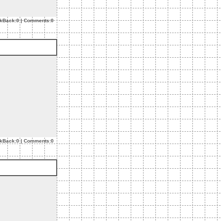
ckBack:0
|
Comments:0
ckBack:0
|
Comments:0