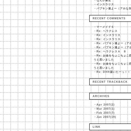
・
なんか最近
・
インスラリス
・
パプキン達よー（アホな
RECENT COMMENTS
・
マーメイドＳ
・
Re: ヘラクレス
・
Re: インスラリス
・
Re: インスラリス
・
Re: パプキン達よー（ア
・
Re: パプキン達よー（ア
・
Re: ヘラクレスＡ Ｂ
・
Re: お金をちょこちょこ
うと思いました
・
Re: お金をちょこちょこ
うと思いました
・
Re: DHH届いたーっ！！
RECENT TRACKBACK
ARCHIVES
・
Apr 2007(2)
・
Mar 2007(1)
・
Feb 2007(7)
・
Jan 2007(19)
LINK