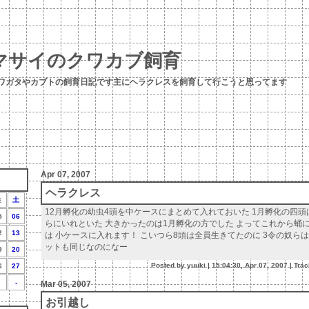
マサイのクワカブ飼育
ワガタやカブトの飼育日記です主にヘラクレスを飼育して行こうと思ってます
Apr 07, 2007
ヘラクレス
金
土
12月孵化の幼虫4頭を中ケースにまとめて入れておいた 1月孵化の四
5
06
らにいれといた 大きかったのは1月孵化の方でした よってこれから蛹
2
13
は 小ケースに入れます！ こいつら8頭は全員生きてたのに 3令の奴ら
ットも同じなのになー
9
20
Posted by yuuki |
15:04:30, Apr 07, 2007
|
Tra
6
27
-
Mar 05, 2007
お引越し