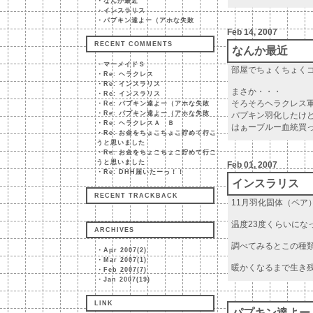
・
なんか最近
・
インスラリス
・
パプキン達よー（アホな失敗
Feb 14, 2007
RECENT COMMENTS
なんか最近
・
マーメイドＳ
部屋でちょくちょく
・
Re: ヘラクレス
・
Re: インスラリス
まさか・・・
・
Re: インスラリス
そろそろヘラクレス
・
Re: パプキン達よー（アホな失敗
・
Re: パプキン達よー（アホな失敗
パプキン羽化したけど
・
Re: ヘラクレスＡ Ｂ
はぁーブルー血統買
・
Re: お金をちょこちょこ貯めて行こ
うと思いました
・
Re: お金をちょこちょこ貯めて行こ
うと思いました
Feb 01, 2007
・
Re: DHH届いたーっ！！
インスラリス
RECENT TRACKBACK
11月羽化固体（ペア
温度23度くらいにな
ARCHIVES
調べてみるとこの種
・
Apr 2007(2)
・
Mar 2007(1)
暖かくなるまで生き
・
Feb 2007(7)
・
Jan 2007(19)
LINK
パプキン達よー