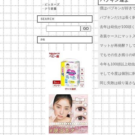
・
ビッターズ
僕はパプキンが好き
・
クワ若葉
パプキンだけは長く
SEARCH
去年は幼虫が100頭
衣装ケースにマット
PR
マットが再発酵？し
でもその生き残りの
今年も100頭以上幼
そして今度は個別に
同じ失敗は繰り返さ