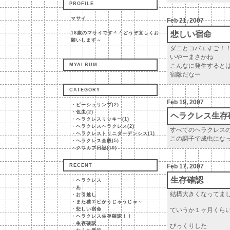
PROFILE
マサイ
Feb 21, 2007
悲しい宿命
18歳のマサイです＾＾どうぞ宜しくお
願いします～
ダニとコバエすご！
いやーまさかね
MYALBUM
こんなに発生すると
宿敵だなー
CATEGORY
Feb 19, 2007
・
ビーシュリンプ(2)
・
色虫(2)
ヘラクレス生存
・
ヘラクレスリッキー(1)
・
ヘラクレスヘラクレス(2)
すべてのヘラクレス
・
ヘラクレストリニダーデンシス(1)
この調子で成虫にな
・
ヘラクレス全般(5)
・
クワカブ日記(10)
RECENT
Feb 17, 2007
生存確認
・
ヘラクレス
・
あ
結構大きくなってま
・
お引越し
・
また稚エビがうじゃうじゃ～
・
悲しい宿命
ていうか１ヶ月くら
・
ヘラクレス生存確認！！
・
生存確認
びっくりした