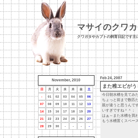
マサイのクワカ
クワガタやカブトの飼育日記です主
Feb 24, 2007
November, 2010
また稚エビがう
日
月
火
水
木
金
土
今日朝水槽を見てみ
-
01
02
03
04
05
06
ちょっと前まで数匹
07
08
09
10
11
12
13
親が違うと思うんで
いすぎですね＾＾；
14
15
16
17
18
19
20
はぁ～また水槽を買
21
22
23
24
25
26
27
もう水槽置くスペー
28
29
30
-
-
-
-