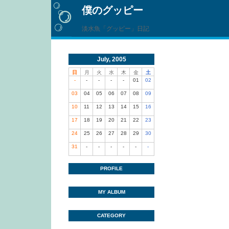
僕のグッピー
淡水魚「グッピー」日記
July, 2005
日
月
火
水
木
金
土
-
-
-
-
-
01
02
03
04
05
06
07
08
09
10
11
12
13
14
15
16
17
18
19
20
21
22
23
24
25
26
27
28
29
30
31
-
-
-
-
-
-
PROFILE
MY ALBUM
CATEGORY