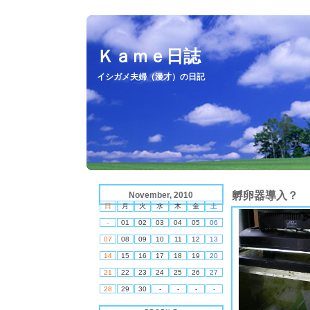
Ｋａｍｅ日誌
イシガメ夫婦（漫才）の日記
孵卵器導入？
November, 2010
日
月
火
水
木
金
土
-
01
02
03
04
05
06
07
08
09
10
11
12
13
14
15
16
17
18
19
20
21
22
23
24
25
26
27
28
29
30
-
-
-
-