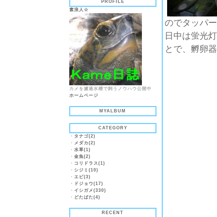
PROFILE
素浪人☆
のでタッパー
日中は蛍光灯
とで、孵卵器
カメを濾過水槽で飼うノウハウ公開中
ホームページ
MYALBUM
CATEGORY
・
タナゴ(2)
・
メダカ(2)
・
水草(1)
・
金魚(2)
・
コリドラス(1)
・
シジミ(10)
・
エビ(3)
・
ドジョウ(17)
・
イシガメ(330)
・
どたばた(4)
RECENT