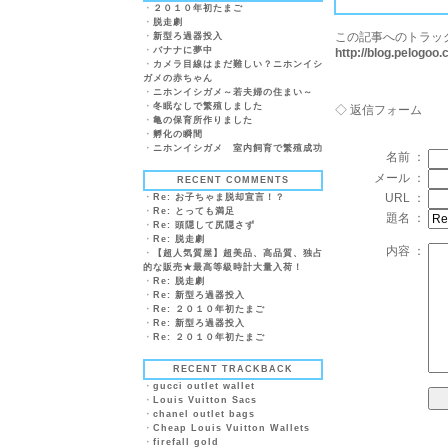
・
２０１０年初たまご
・
脱走劇
この記事へのトラッ
・
新型ろ過器投入
・
バナナに夢中
http://blog.pelogo
・
カメラ目線はまだ難しい？ニホンイシ
ガメの赤ちゃん
・
ニホンイシガメ～若夫婦の住まい～
・
冬眠なしで繁殖しました
◇ 返信フォーム
・
亀の保育所作りました
・
孵化の瞬間
・
ニホンイシガメ 室内飼育で繁殖成功
名前 ：
メール ：
RECENT COMMENTS
URL ：
・
Re: お子ちゃま脱却宣言！？
・
Re: とっても満足
題名 ：
・
Re: 頭隠して尻隠さず
・
Re: 脱走劇
内容 ：
・
【超人気質屋】超美品、高品質、独占
的な販売★最高等級時計大量入荷！
・
Re: 脱走劇
・
Re: 新型ろ過器投入
・
Re: ２０１０年初たまご
・
Re: 新型ろ過器投入
・
Re: ２０１０年初たまご
RECENT TRACKBACK
・
gucci outlet wallet
・
Louis Vuitton Sacs
・
chanel outlet bags
・
Cheap Louis Vuitton Wallets
・
firefall gold