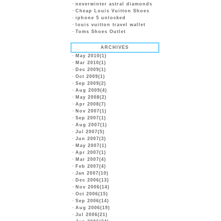
・
neverwinter astral diamonds
・
Cheap Louis Vuitton Shoes
・
iphone 5 unlocked
・
louis vuitton travel wallet
・
Toms Shoes Outlet
ARCHIVES
・
May 2010(1)
・
Mar 2010(1)
・
Dec 2009(1)
・
Oct 2009(1)
・
Sep 2009(2)
・
Aug 2009(4)
・
May 2008(2)
・
Apr 2008(7)
・
Nov 2007(1)
・
Sep 2007(1)
・
Aug 2007(1)
・
Jul 2007(5)
・
Jun 2007(3)
・
May 2007(1)
・
Apr 2007(1)
・
Mar 2007(4)
・
Feb 2007(4)
・
Jan 2007(10)
・
Dec 2006(13)
・
Nov 2006(14)
・
Oct 2006(15)
・
Sep 2006(14)
・
Aug 2006(19)
・
Jul 2006(21)