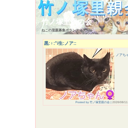
竹ノ塚里親の会
ねこの里親募集ボランティアSite
黒:♀:"/生:ノア::
ノアち
Posted by 竹ノ塚里親の会 |
2026/08/11