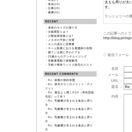
・
生活(7)
太もも周りが太
・
食品(22)
す。
・
仕事(20)
・
健康(41)
ランジェリーの
RECENT
・
身体のサイズの測り方
・
古銭買取とは？
この記事へのトラ
・
少額短期保険とは?
http://blog.pelo
・
メタボの予防と対策
・
カニの成分と栄養素
・
チーム医療における看護師の役割
・
寝ている間に手のケアを
◇ 返信フォーム
・
25歳からのアンチエイジング
・
有酸素運動で便秘解消
・
手軽で簡単ワックス脱毛のススメ
名前 ：
RECENT COMMENTS
メール ：
・
Re: 副業の契約形態
URL ：
・
Re: 脱毛サロンのメリット・デメ
題名 ：
リット
・
Re: 最近よく聞くAGA（男性型脱
内容 ：
毛症）って何？
・
Re: 乳酸菌が含まれる食品と摂り
方
・
Re: 乳酸菌が含まれる食品と摂り
方
・
Re: 乳酸菌が含まれる食品と摂り
方
・
Re: 乳酸菌が含まれる食品と摂り
方