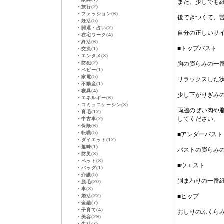
・
家具(1)
また、少しでも
・
旅行(2)
・
ファッション(6)
後できつくて、
・
妊活(5)
・
開運・占い(2)
自分の正しいサ
・
在宅ワーク(4)
・
終活(6)
■トップバスト
・
交流(1)
・
エンタメ(8)
・
防犯(2)
胸の膨らみの一
・
ベビー(1)
・
家電(5)
リラックスした
・
不動産(1)
・
寝具(4)
少し下がりぎみ
・
エネルギー(6)
・
コミュニケーシン(3)
両脇のぜい肉や脂
・
育毛(12)
してください。
・
中古車(2)
・
保険(6)
・
転職(5)
■アンダーバスト
・
ダイエット(12)
・
趣味(1)
バストの膨らみ
・
防災(3)
・
ペット(8)
■ウエスト
・
バッグ(1)
・
介護(5)
胴まわりの一番
・
脱毛(20)
・
車(3)
■ヒップ
・
婚活(22)
・
金融(7)
・
子育て(4)
おしりのふくら
・
美容(29)