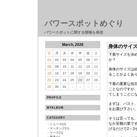
パワースポットめぐり
パワースポットに関する情報を発信
March, 2026
身体のサイ
日
月
火
水
木
金
土
下着サイズを決
か？
01
02
03
04
05
06
07
08
09
10
11
12
13
14
身体のサイズは
15
16
17
18
19
20
21
ることがよくあ
22
23
24
25
26
27
28
下着の重要な役
29
30
31
-
-
-
-
ことなのですが
てしまうことに
PROFILE
まずは、バスト
MYALBUM
をお選び下さい
CATEGORY
そうは言っても
なか至難の業で
・
シューズ(2)
げるだけで2～3
・
マッチング(1)
・
リース(1)