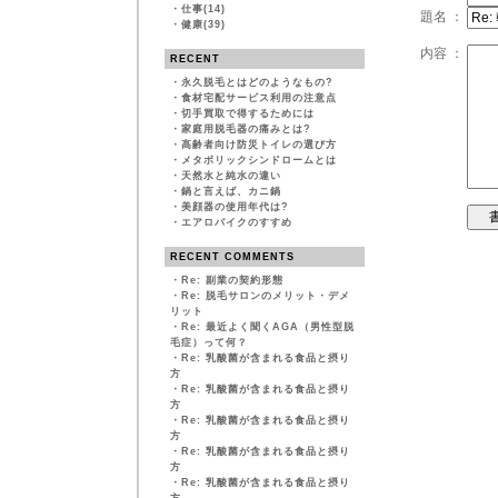
・
仕事(14)
題名 ：
・
健康(39)
内容 ：
RECENT
・
永久脱毛とはどのようなもの?
・
食材宅配サービス利用の注意点
・
切手買取で得するためには
・
家庭用脱毛器の痛みとは?
・
高齢者向け防災トイレの選び方
・
メタボリックシンドロームとは
・
天然水と純水の違い
・
鍋と言えば、カニ鍋
・
美顔器の使用年代は?
・
エアロバイクのすすめ
RECENT COMMENTS
・
Re: 副業の契約形態
・
Re: 脱毛サロンのメリット・デメ
リット
・
Re: 最近よく聞くAGA（男性型脱
毛症）って何？
・
Re: 乳酸菌が含まれる食品と摂り
方
・
Re: 乳酸菌が含まれる食品と摂り
方
・
Re: 乳酸菌が含まれる食品と摂り
方
・
Re: 乳酸菌が含まれる食品と摂り
方
・
Re: 乳酸菌が含まれる食品と摂り