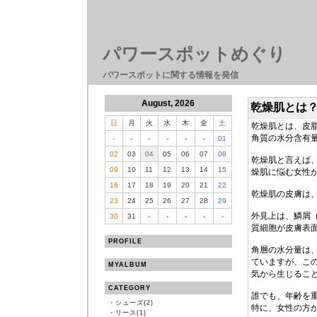
パワースポットめぐり
パワースポットに関する情報を発信
August, 2026
乾燥肌とは
日
月
火
水
木
金
土
乾燥肌とは、皮
角質の水分含有
-
-
-
-
-
-
01
02
03
04
05
06
07
08
乾燥肌と言えば
09
10
11
12
13
14
15
燥肌に悩む女性
16
17
18
19
20
21
22
乾燥肌の皮膚は
23
24
25
26
27
28
29
外見上は、鱗屑
30
31
-
-
-
-
-
質細胞が皮膚表
PROFILE
角層の水分量は
ていますが、こ
MYALBUM
気から生じるこ
CATEGORY
誰でも、年齢を
・
シューズ(2)
特に、女性の方
・
リース(1)