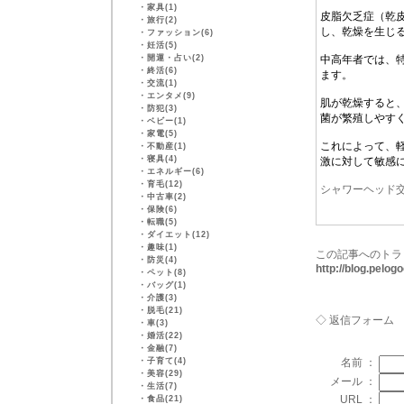
・
家具(1)
皮脂欠乏症（乾
・
旅行(2)
し、乾燥を生じ
・
ファッション(6)
・
妊活(5)
・
開運・占い(2)
中高年者では、
・
終活(6)
ます。
・
交流(1)
・
エンタメ(9)
肌が乾燥すると
・
防犯(3)
菌が繁殖しやす
・
ベビー(1)
・
家電(5)
これによって、
・
不動産(1)
・
寝具(4)
激に対して敏感
・
エネルギー(6)
・
育毛(12)
シャワーヘッド
・
中古車(2)
・
保険(6)
・
転職(5)
・
ダイエット(12)
・
趣味(1)
この記事へのトラ
・
防災(4)
http://blog.pelo
・
ペット(8)
・
バッグ(1)
・
介護(3)
・
脱毛(21)
◇ 返信フォーム
・
車(3)
・
婚活(22)
・
金融(7)
・
子育て(4)
名前 ：
・
美容(29)
メール ：
・
生活(7)
URL ：
・
食品(21)