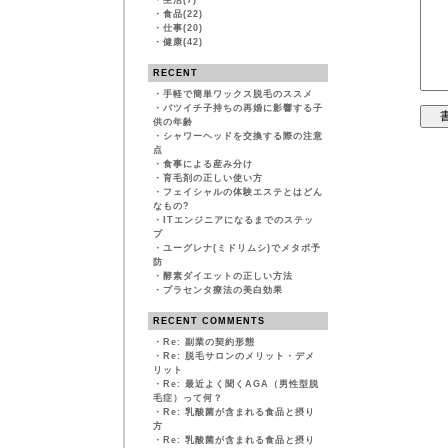
・
生活(7)
・
食品(22)
・
仕事(20)
・
健康(42)
RECENT
・
手軽で簡単ワックス脱毛のススメ
・
バツイチ子持ちの再婚に影響する子
供の年齢
・
シャワーヘッドを交換する際の注意
点
・
食事による産み分け
・
育毛剤の正しい使い方
・
フェイシャルの体験エステとはどん
なもの?
・
ITエンジニアになるまでのステッ
プ
・
ユーグレナ(ミドリムシ)でメタボ予
防
・
酵素ダイエットの正しい方法
・
プラセンタ療法の美白効果
RECENT COMMENTS
・
Re: 副業の契約形態
・
Re: 脱毛サロンのメリット・デメ
リット
・
Re: 最近よく聞くAGA（男性型脱
毛症）って何？
・
Re: 乳酸菌が含まれる食品と摂り
方
・
Re: 乳酸菌が含まれる食品と摂り