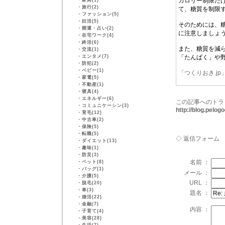
カロリー制限だ
・
家具(1)
・
旅行(2)
て、糖質を制限
・
ファッション(5)
・
妊活(5)
そのためには、
・
開運・占い(2)
に注意しましょ
・
在宅ワーク(4)
・
終活(6)
また、糖質を減
・
交流(1)
・
エンタメ(7)
「たんぱく」や
・
防犯(2)
・
ベビー(1)
「つくりおき.j
・
家電(5)
・
不動産(1)
・
寝具(4)
・
エネルギー(6)
この記事へのトラ
・
コミュニケーシン(3)
http://blog.pelo
・
育毛(12)
・
中古車(2)
・
保険(5)
・
転職(5)
◇ 返信フォーム
・
ダイエット(13)
・
趣味(1)
・
防災(3)
名前 ：
・
ペット(8)
・
バッグ(1)
メール ：
・
介護(5)
URL ：
・
脱毛(20)
・
車(3)
題名 ：
・
婚活(22)
・
金融(7)
内容 ：
・
子育て(4)
・
美容(28)