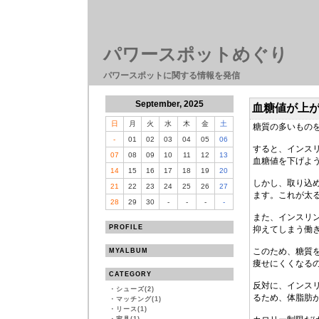
パワースポットめぐり
パワースポットに関する情報を発信
September, 2025
血糖値が上が
日
月
火
水
木
金
土
糖質の多いもの
-
01
02
03
04
05
06
すると、インス
07
08
09
10
11
12
13
血糖値を下げよ
14
15
16
17
18
19
20
しかし、取り込
21
22
23
24
25
26
27
ます。これが太
28
29
30
-
-
-
-
また、インスリ
PROFILE
抑えてしまう働
このため、糖質
MYALBUM
痩せにくくなる
CATEGORY
反対に、インス
・
シューズ(2)
るため、体脂肪
・
マッチング(1)
・
リース(1)