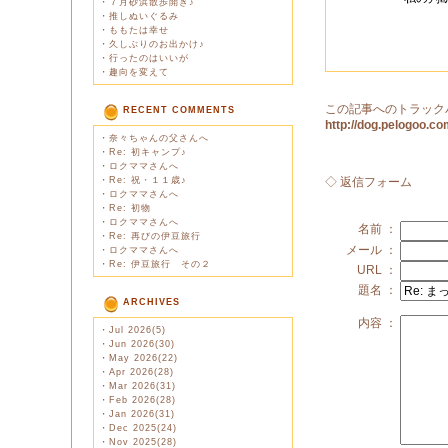
・
７月砂浜散歩開き♪
・
推しぬいぐるみ
・
ももたは幸せ
・
久しぶりのお出かけ♪
・
行ったのはいいが
・
趣向を変えて
この記事へのトラック
RECENT COMMENTS
http://dog.pelogoo.
・
奈々ちゃんの父さんへ
・
Re: 初キャンプ♪
・
ロクママさんへ
・
Re: 祝・１１歳♪
◇ 返信フォーム
・
ロクママさんへ
・
Re: 初物
・
ロクママさんへ
名前 ：
・
Re: 再びの伊豆旅行
メール ：
・
ロクママさんへ
・
Re: 伊豆旅行 その２
URL ：
題名 ：
ARCHIVES
内容 ：
・
Jul 2026(5)
・
Jun 2026(30)
・
May 2026(22)
・
Apr 2026(28)
・
Mar 2026(31)
・
Feb 2026(28)
・
Jan 2026(31)
・
Dec 2025(24)
・
Nov 2025(28)