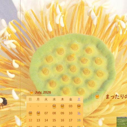
July, 2026
まったり
日
月
火
水
木
金
土
-
-
-
01
02
03
04
05
06
07
08
09
10
11
12
13
14
15
16
17
18