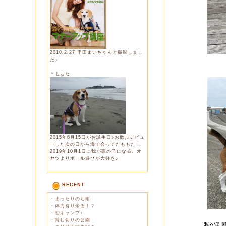
2010.2.27 里田まいちゃんと撮影しまし
た♪
＊ももた
2015年6月15日がお誕生日♪お散歩デビュ
ーした次の日から海で会ってたももた！
2019年10月1日に我が家の子になる。オ
ヤツよりボール遊びが大好き♪
RECENT
・
まったりのち雨
・
体力有り余る！？
・
初キャンプ♪
・
貸し切りの公園
私の判