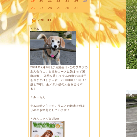
19
20
21
22
23
24
25
26
27
28
29
30
31
-
PROFILE
＊ラム
2001年7月16日がお誕生日♪このブログの
主人公だよ。お散歩コースは決まって湘
南の海！ 四季を通してラムの海での様子
をおとどけしま～す！2016年8月13日15
歳と29日、金メダル級の人生を全うす
る！
＊みーちん
ラムの飼い主です。ラムとの散歩を何よ
りの生き甲斐としています！
＊わんにゃんWalker