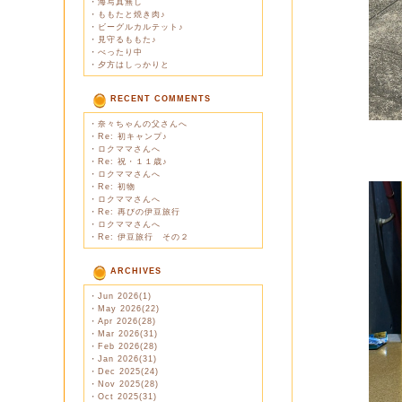
・
海写真無し
・
ももたと焼き肉♪
・
ビーグルカルテット♪
・
見守るももた♪
・
べったり中
・
夕方はしっかりと
RECENT COMMENTS
・
奈々ちゃんの父さんへ
・
Re: 初キャンプ♪
・
ロクママさんへ
・
Re: 祝・１１歳♪
・
ロクママさんへ
・
Re: 初物
・
ロクママさんへ
・
Re: 再びの伊豆旅行
・
ロクママさんへ
・
Re: 伊豆旅行 その２
ARCHIVES
・
Jun 2026(1)
・
May 2026(22)
・
Apr 2026(28)
・
Mar 2026(31)
・
Feb 2026(28)
・
Jan 2026(31)
・
Dec 2025(24)
・
Nov 2025(28)
・
Oct 2025(31)