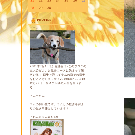
21
22
23
24
25
26
27
28
29
30
-
-
-
-
PROFILE
＊ラム
2001年7月16日がお誕生日♪このブログの
主人公だよ。お散歩コースは決まって湘
南の海！ 四季を通してラムの海での様子
をおとどけしま～す！2016年8月13日15
歳と29日、金メダル級の人生を全うす
る！
＊みーちん
ラムの飼い主です。ラムとの散歩を何よ
りの生き甲斐としています！
＊わんにゃんWalker