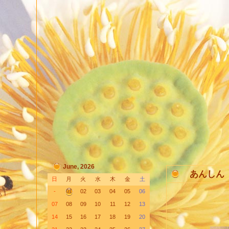
June, 2026
あんしん
日
月
火
水
木
金
土
-
01
02
03
04
05
06
07
08
09
10
11
12
13
14
15
16
17
18
19
20