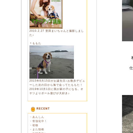
2010.2.27 里田まいちゃんと撮影しまし
た♪
＊ももた
仕
2015年6月15日がお誕生日♪お散歩デビュ
ーした次の日から海で会ってたももた！
2019年10月1日に我が家の子になる。オ
ヤツよりボール遊びが大好き♪
RECENT
・
あんしん
・
骨強化中！
・
初物
・
また頸椎