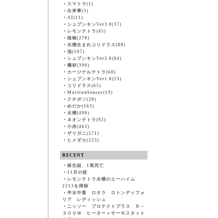
・
スマトラ(1)
・
出来事(3)
・
AI(11)
・
シュブンキンVer3.0(37)
・
レモンテトラ(45)
・
植物(270)
・
水槽生まれコリドラス(88)
・
池(107)
・
シュブンキンVer2.0(84)
・
機材(390)
・
カージナルテトラ(68)
・
シュブンキンVer1.0(53)
・
コリドラス(65)
・
MortionSensor(19)
・
クチボソ(20)
・
めだか(163)
・
水槽(490)
・
ネオンテトラ(92)
・
小赤(463)
・
ザリガニ(571)
・
ヒメダカ(223)
RECENT
・
移住組、1尾死亡
・
11月の蚊
・
レモンテトラ水槽のエーハイム
2213を掃除
・
半水中葉 ロタラ ロトンディフォ
リア レディッシュ
・
ニッソー プロテクトプラス Ｒ－
３００Ｗ ヒーター＋サーモスタット