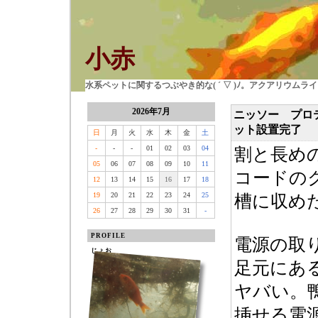
小赤
水系ペットに関するつぶやき的な( ´ ▽ )ﾉ。アクアリウム
2026年7月
ニッソー プロ
ット設置完了
日
月
火
水
木
金
土
-
-
-
01
02
03
04
割と長め
05
06
07
08
09
10
11
コードの
12
13
14
15
16
17
18
19
20
21
22
23
24
25
槽に収め
26
27
28
29
30
31
-
PROFILE
電源の取
じょお
足元にあ
ヤバい。
挿せる電