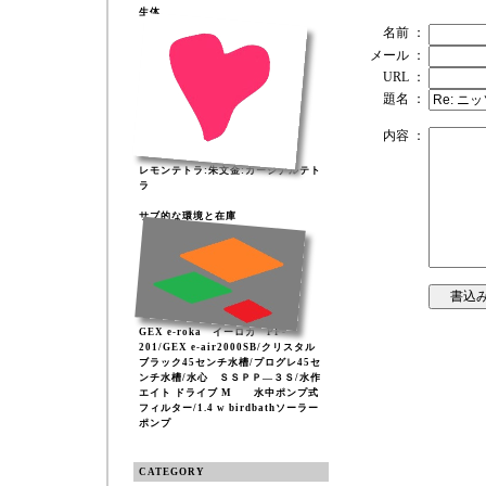
生体
名前 ：
メール ：
URL ：
題名 ：
内容 ：
レモンテトラ:朱文金:カージナルテト
ラ
サブ的な環境と在庫
GEX e-roka イーロカ PF-
201/GEX e-air2000SB/クリスタル
ブラック45センチ水槽/プログレ45セ
ンチ水槽/水心 ＳＳＰＰ―３Ｓ/水作
エイト ドライブ M 水中ポンプ式
フィルター/1.4 w birdbathソーラー
ポンプ
CATEGORY