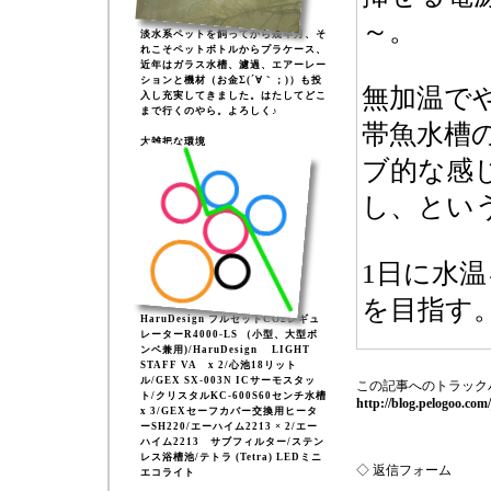
～。
淡水系ペットを飼ってから幾年月、そ
れこそペットボトルからプラケース、
近年はガラス水槽、濾過、エアーレー
ションと機材（お金Σ(´∀｀；)）も投
無加温で
入し充実してきました。はたしてどこ
まで行くのやら。よろしく♪
帯魚水槽
大雑把な環境
ブ的な感
し、とい
1日に水温
を目指す
HaruDesign フルセットCO2レギュ
レーターR4000-LS （小型、大型ボ
ンベ兼用)/HaruDesign LIGHT
STAFF VA x 2/心池18リット
ル/GEX SX-003N ICサーモスタッ
この記事へのトラック
ト/クリスタルKC-600S60センチ水槽
http://blog.pelogoo.co
x 3/GEXセーフカバー交換用ヒータ
ーSH220/エーハイム2213 × 2/エー
ハイム2213 サブフィルター/ステン
レス浴槽池/テトラ (Tetra) LEDミニ
◇ 返信フォーム
エコライト