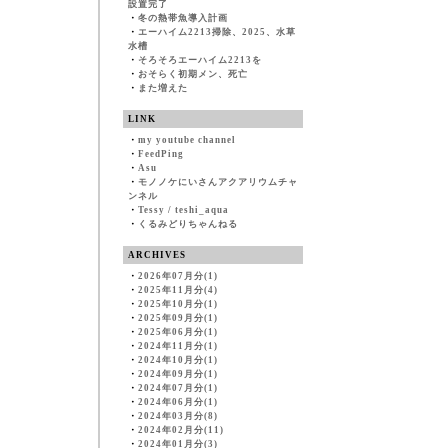
設置完了
・
冬の熱帯魚導入計画
・
エーハイム2213掃除、2025、水草
水槽
・
そろそろエーハイム2213を
・
おそらく初期メン、死亡
・
また増えた
LINK
・
my youtube channel
・
FeedPing
・
Asu
・
モノノケにいさんアクアリウムチャ
ンネル
・
Tessy / teshi_aqua
・
くるみどりちゃんねる
ARCHIVES
・
2026年07月分(1)
・
2025年11月分(4)
・
2025年10月分(1)
・
2025年09月分(1)
・
2025年06月分(1)
・
2024年11月分(1)
・
2024年10月分(1)
・
2024年09月分(1)
・
2024年07月分(1)
・
2024年06月分(1)
・
2024年03月分(8)
・
2024年02月分(11)
・
2024年01月分(3)