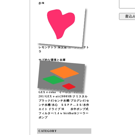
生体
レモンテトラ:朱文金:カージナルテト
ラ
サブ的な環境と在庫
GEX e-roka イーロカ PF-
201/GEX e-air2000SB/クリスタル
ブラック45センチ水槽/プログレ45セ
ンチ水槽/水心 ＳＳＰＰ―３Ｓ/水作
エイト ドライブ M 水中ポンプ式
フィルター/1.4 w birdbathソーラー
ポンプ
CATEGORY