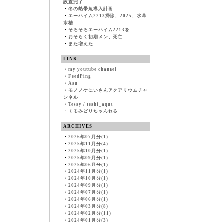
設置完了
・
冬の熱帯魚導入計画
・
エーハイム2213掃除、2025、水草
水槽
・
そろそろエーハイム2213を
・
おそらく初期メン、死亡
・
また増えた
LINK
・
my youtube channel
・
FeedPing
・
Asu
・
モノノケにいさんアクアリウムチャ
ンネル
・
Tessy / teshi_aqua
・
くるみどりちゃんねる
ARCHIVES
・
2026年07月分(1)
・
2025年11月分(4)
・
2025年10月分(1)
・
2025年09月分(1)
・
2025年06月分(1)
・
2024年11月分(1)
・
2024年10月分(1)
・
2024年09月分(1)
・
2024年07月分(1)
・
2024年06月分(1)
・
2024年03月分(8)
・
2024年02月分(11)
・
2024年01月分(3)