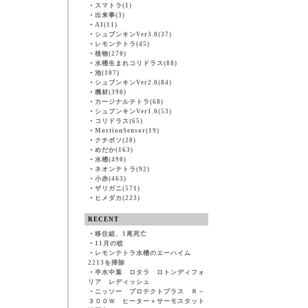
・
スマトラ(1)
・
出来事(3)
・
AI(11)
・
シュブンキンVer3.0(37)
・
レモンテトラ(45)
・
植物(270)
・
水槽生まれコリドラス(88)
・
池(107)
・
シュブンキンVer2.0(84)
・
機材(390)
・
カージナルテトラ(68)
・
シュブンキンVer1.0(53)
・
コリドラス(65)
・
MortionSensor(19)
・
クチボソ(20)
・
めだか(163)
・
水槽(490)
・
ネオンテトラ(92)
・
小赤(463)
・
ザリガニ(571)
・
ヒメダカ(223)
RECENT
・
移住組、1尾死亡
・
11月の蚊
・
レモンテトラ水槽のエーハイム
2213を掃除
・
半水中葉 ロタラ ロトンディフォ
リア レディッシュ
・
ニッソー プロテクトプラス Ｒ－
３００Ｗ ヒーター＋サーモスタット