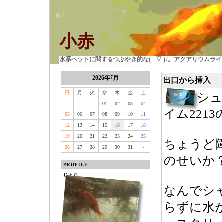
小赤
水系ペットに関するつぶやき的な( ´ ▽ )ﾉ。アクアリウム
2026年7月
出口から挿入
日
月
火
水
木
金
土
シ
-
-
-
01
02
03
04
イム221
05
06
07
08
09
10
11
12
13
14
15
16
17
18
19
20
21
22
23
24
25
ちょうど
26
27
28
29
30
31
-
のせいか
PROFILE
じょお
なんでシ
らずに水