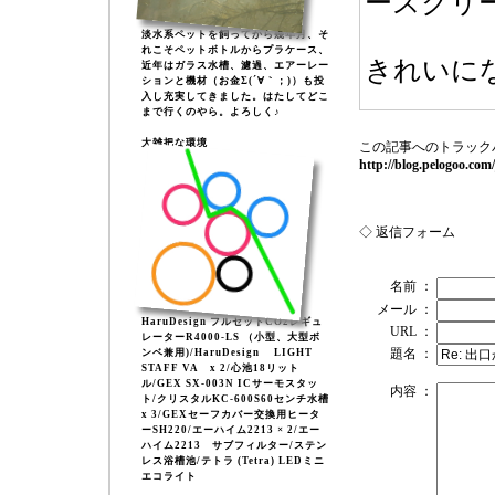
ースクリ
淡水系ペットを飼ってから幾年月、そ
れこそペットボトルからプラケース、
きれいにな
近年はガラス水槽、濾過、エアーレー
ションと機材（お金Σ(´∀｀；)）も投
入し充実してきました。はたしてどこ
まで行くのやら。よろしく♪
大雑把な環境
この記事へのトラック
http://blog.pelogoo.co
◇ 返信フォーム
名前 ：
メール ：
HaruDesign フルセットCO2レギュ
URL ：
レーターR4000-LS （小型、大型ボ
題名 ：
ンベ兼用)/HaruDesign LIGHT
STAFF VA x 2/心池18リット
ル/GEX SX-003N ICサーモスタッ
内容 ：
ト/クリスタルKC-600S60センチ水槽
x 3/GEXセーフカバー交換用ヒータ
ーSH220/エーハイム2213 × 2/エー
ハイム2213 サブフィルター/ステン
レス浴槽池/テトラ (Tetra) LEDミニ
エコライト