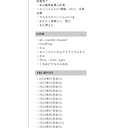
設置完了
・
冬の熱帯魚導入計画
・
エーハイム2213掃除、2025、水草
水槽
・
そろそろエーハイム2213を
・
おそらく初期メン、死亡
・
また増えた
LINK
・
my youtube channel
・
FeedPing
・
Asu
・
モノノケにいさんアクアリウムチャ
ンネル
・
Tessy / teshi_aqua
・
くるみどりちゃんねる
ARCHIVES
・
2026年07月分(1)
・
2025年11月分(4)
・
2025年10月分(1)
・
2025年09月分(1)
・
2025年06月分(1)
・
2024年11月分(1)
・
2024年10月分(1)
・
2024年09月分(1)
・
2024年07月分(1)
・
2024年06月分(1)
・
2024年03月分(8)
・
2024年02月分(11)
・
2024年01月分(3)