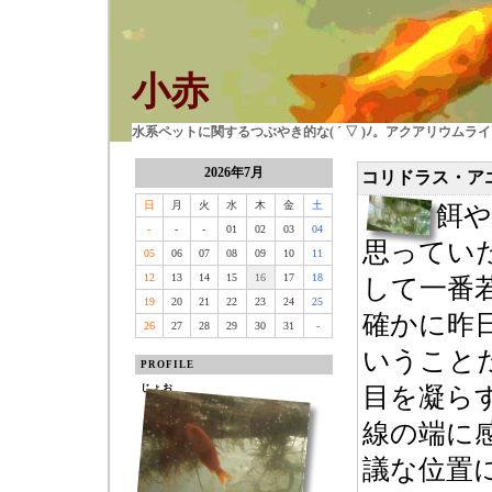
小赤
水系ペットに関するつぶやき的な( ´ ▽ )ﾉ。アクアリウム
2026年7月
コリドラス・ア
日
月
火
水
木
金
土
餌や
-
-
-
01
02
03
04
思ってい
05
06
07
08
09
10
11
12
13
14
15
16
17
18
して一番
19
20
21
22
23
24
25
確かに昨
26
27
28
29
30
31
-
PROFILE
じょお
目を凝ら
線の端に
議な位置