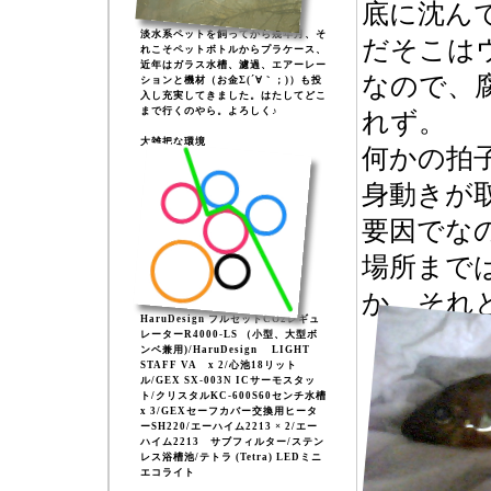
底に沈ん
淡水系ペットを飼ってから幾年月、そ
だそこは
れこそペットボトルからプラケース、
近年はガラス水槽、濾過、エアーレー
なので、
ションと機材（お金Σ(´∀｀；)）も投
入し充実してきました。はたしてどこ
まで行くのやら。よろしく♪
れず。
大雑把な環境
何かの拍
身動きが
要因でな
場所まで
か、それ
HaruDesign フルセットCO2レギュ
レーターR4000-LS （小型、大型ボ
ンベ兼用)/HaruDesign LIGHT
STAFF VA x 2/心池18リット
ル/GEX SX-003N ICサーモスタッ
ト/クリスタルKC-600S60センチ水槽
x 3/GEXセーフカバー交換用ヒータ
ーSH220/エーハイム2213 × 2/エー
ハイム2213 サブフィルター/ステン
レス浴槽池/テトラ (Tetra) LEDミニ
エコライト