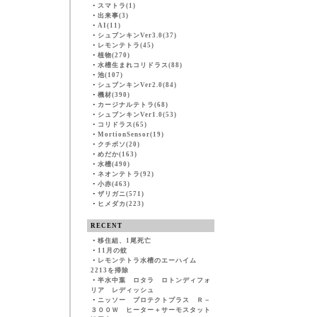
・
スマトラ(1)
・
出来事(3)
・
AI(11)
・
シュブンキンVer3.0(37)
・
レモンテトラ(45)
・
植物(270)
・
水槽生まれコリドラス(88)
・
池(107)
・
シュブンキンVer2.0(84)
・
機材(390)
・
カージナルテトラ(68)
・
シュブンキンVer1.0(53)
・
コリドラス(65)
・
MortionSensor(19)
・
クチボソ(20)
・
めだか(163)
・
水槽(490)
・
ネオンテトラ(92)
・
小赤(463)
・
ザリガニ(571)
・
ヒメダカ(223)
RECENT
・
移住組、1尾死亡
・
11月の蚊
・
レモンテトラ水槽のエーハイム
2213を掃除
・
半水中葉 ロタラ ロトンディフォ
リア レディッシュ
・
ニッソー プロテクトプラス Ｒ－
３００Ｗ ヒーター＋サーモスタット