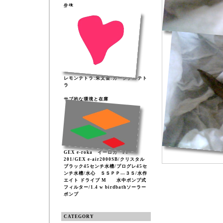
生体
レモンテトラ:朱文金:カージナルテト
ラ
サブ的な環境と在庫
GEX e-roka イーロカ PF-
201/GEX e-air2000SB/クリスタル
ブラック45センチ水槽/プログレ45セ
ンチ水槽/水心 ＳＳＰＰ―３Ｓ/水作
エイト ドライブ M 水中ポンプ式
フィルター/1.4 w birdbathソーラー
ポンプ
CATEGORY