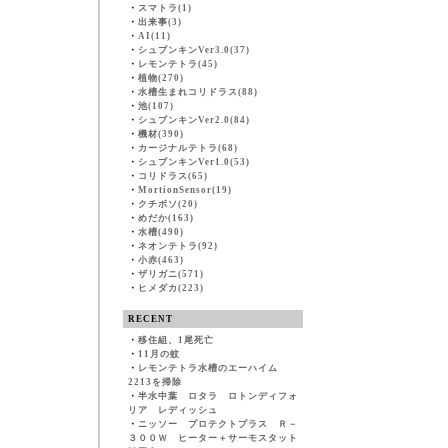
・
スマトラ(1)
・
出来事(3)
・
AI(11)
・
シュブンキンVer3.0(37)
・
レモンテトラ(45)
・
植物(270)
・
水槽生まれコリドラス(88)
・
池(107)
・
シュブンキンVer2.0(84)
・
機材(390)
・
カージナルテトラ(68)
・
シュブンキンVer1.0(53)
・
コリドラス(65)
・
MortionSensor(19)
・
クチボソ(20)
・
めだか(163)
・
水槽(490)
・
ネオンテトラ(92)
・
小赤(463)
・
ザリガニ(571)
・
ヒメダカ(223)
RECENT
・
移住組、1尾死亡
・
11月の蚊
・
レモンテトラ水槽のエーハイム
2213を掃除
・
半水中葉 ロタラ ロトンディフォ
リア レディッシュ
・
ニッソー プロテクトプラス Ｒ－
３００Ｗ ヒーター＋サーモスタット