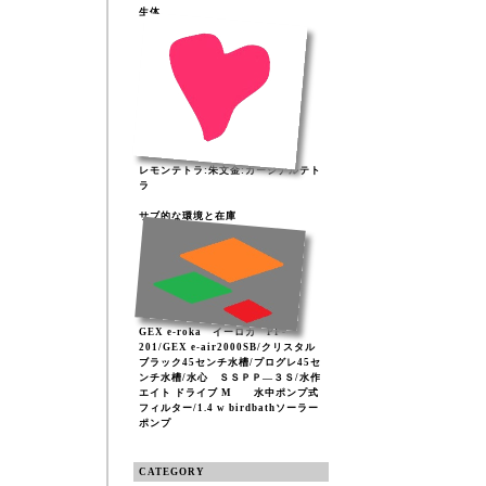
生体
レモンテトラ:朱文金:カージナルテト
ラ
サブ的な環境と在庫
GEX e-roka イーロカ PF-
201/GEX e-air2000SB/クリスタル
ブラック45センチ水槽/プログレ45セ
ンチ水槽/水心 ＳＳＰＰ―３Ｓ/水作
エイト ドライブ M 水中ポンプ式
フィルター/1.4 w birdbathソーラー
ポンプ
CATEGORY