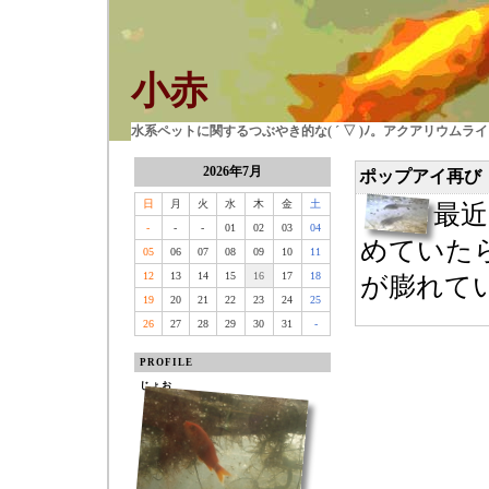
小赤
水系ペットに関するつぶやき的な( ´ ▽ )ﾉ。アクアリウム
2026年7月
ポップアイ再び
日
月
火
水
木
金
土
最
-
-
-
01
02
03
04
めていた
05
06
07
08
09
10
11
12
13
14
15
16
17
18
が膨れてい
19
20
21
22
23
24
25
26
27
28
29
30
31
-
PROFILE
じょお