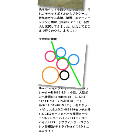
淡水系ペットを飼ってから幾年月、そ
れこそペットボトルからプラケース、
近年はガラス水槽、濾過、エアーレー
ションと機材（お金Σ(´∀｀；)）も投
入し充実してきました。はたしてどこ
まで行くのやら。よろしく♪
大雑把な環境
HaruDesign フルセットCO2レギュ
レーターR4000-LS （小型、大型ボ
ンベ兼用)/HaruDesign LIGHT
STAFF VA x 2/心池18リット
ル/GEX SX-003N ICサーモスタッ
ト/クリスタルKC-600S60センチ水槽
x 3/GEXセーフカバー交換用ヒータ
ーSH220/エーハイム2213 × 2/エー
ハイム2213 サブフィルター/ステン
レス浴槽池/テトラ (Tetra) LEDミニ
エコライト