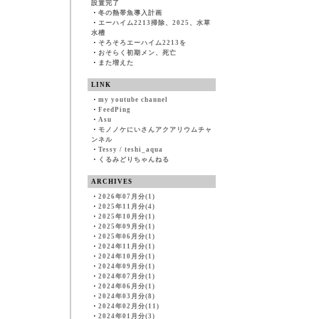
設置完了
・
冬の熱帯魚導入計画
・
エーハイム2213掃除、2025、水草
水槽
・
そろそろエーハイム2213を
・
おそらく初期メン、死亡
・
また増えた
LINK
・
my youtube channel
・
FeedPing
・
Asu
・
モノノケにいさんアクアリウムチャ
ンネル
・
Tessy / teshi_aqua
・
くるみどりちゃんねる
ARCHIVES
・
2026年07月分(1)
・
2025年11月分(4)
・
2025年10月分(1)
・
2025年09月分(1)
・
2025年06月分(1)
・
2024年11月分(1)
・
2024年10月分(1)
・
2024年09月分(1)
・
2024年07月分(1)
・
2024年06月分(1)
・
2024年03月分(8)
・
2024年02月分(11)
・
2024年01月分(3)