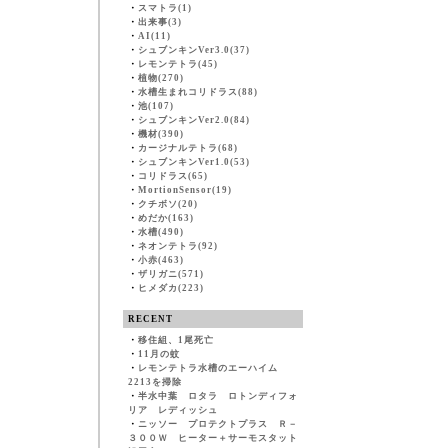
・
スマトラ(1)
・
出来事(3)
・
AI(11)
・
シュブンキンVer3.0(37)
・
レモンテトラ(45)
・
植物(270)
・
水槽生まれコリドラス(88)
・
池(107)
・
シュブンキンVer2.0(84)
・
機材(390)
・
カージナルテトラ(68)
・
シュブンキンVer1.0(53)
・
コリドラス(65)
・
MortionSensor(19)
・
クチボソ(20)
・
めだか(163)
・
水槽(490)
・
ネオンテトラ(92)
・
小赤(463)
・
ザリガニ(571)
・
ヒメダカ(223)
RECENT
・
移住組、1尾死亡
・
11月の蚊
・
レモンテトラ水槽のエーハイム
2213を掃除
・
半水中葉 ロタラ ロトンディフォ
リア レディッシュ
・
ニッソー プロテクトプラス Ｒ－
３００Ｗ ヒーター＋サーモスタット