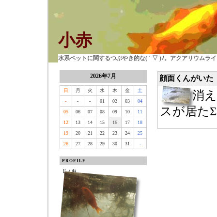
小赤
水系ペットに関するつぶやき的な( ´ ▽ )ﾉ。アクアリウム
2026年7月
顔面くんがいた
日
月
火
水
木
金
土
消
-
-
-
01
02
03
04
スが居たΣ(
05
06
07
08
09
10
11
12
13
14
15
16
17
18
19
20
21
22
23
24
25
26
27
28
29
30
31
-
PROFILE
じょお