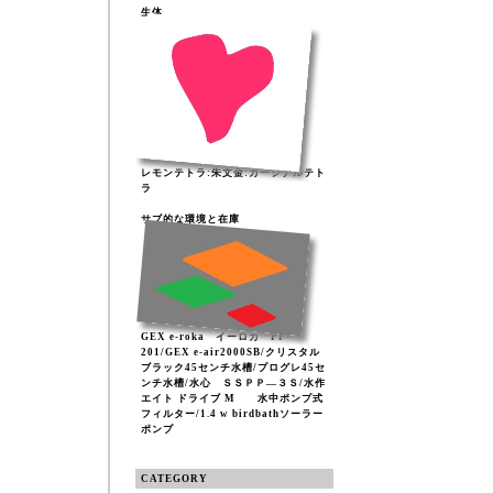
生体
レモンテトラ:朱文金:カージナルテト
ラ
サブ的な環境と在庫
GEX e-roka イーロカ PF-
201/GEX e-air2000SB/クリスタル
ブラック45センチ水槽/プログレ45セ
ンチ水槽/水心 ＳＳＰＰ―３Ｓ/水作
エイト ドライブ M 水中ポンプ式
フィルター/1.4 w birdbathソーラー
ポンプ
CATEGORY