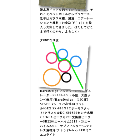
淡水系ペットを飼ってから幾年月、そ
れこそペットボトルからプラケース、
近年はガラス水槽、濾過、エアーレー
ションと機材（お金Σ(´∀｀；)）も投
入し充実してきました。はたしてどこ
まで行くのやら。よろしく♪
大雑把な環境
HaruDesign フルセットCO2レギュ
レーターR4000-LS （小型、大型ボ
ンベ兼用)/HaruDesign LIGHT
STAFF VA x 2/心池18リット
ル/GEX SX-003N ICサーモスタッ
ト/クリスタルKC-600S60センチ水槽
x 3/GEXセーフカバー交換用ヒータ
ーSH220/エーハイム2213 × 2/エー
ハイム2213 サブフィルター/ステン
レス浴槽池/テトラ (Tetra) LEDミニ
エコライト