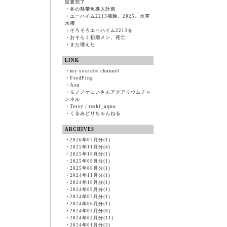
設置完了
・
冬の熱帯魚導入計画
・
エーハイム2213掃除、2025、水草
水槽
・
そろそろエーハイム2213を
・
おそらく初期メン、死亡
・
また増えた
LINK
・
my youtube channel
・
FeedPing
・
Asu
・
モノノケにいさんアクアリウムチャ
ンネル
・
Tessy / teshi_aqua
・
くるみどりちゃんねる
ARCHIVES
・
2026年07月分(1)
・
2025年11月分(4)
・
2025年10月分(1)
・
2025年09月分(1)
・
2025年06月分(1)
・
2024年11月分(1)
・
2024年10月分(1)
・
2024年09月分(1)
・
2024年07月分(1)
・
2024年06月分(1)
・
2024年03月分(8)
・
2024年02月分(11)
・
2024年01月分(3)