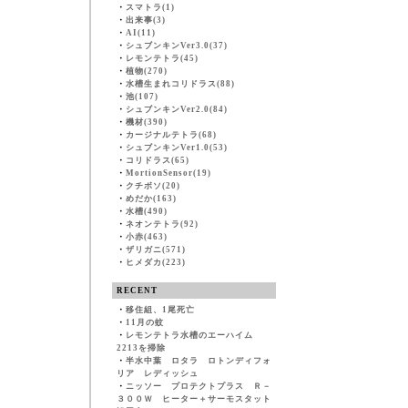
・
スマトラ(1)
・
出来事(3)
・
AI(11)
・
シュブンキンVer3.0(37)
・
レモンテトラ(45)
・
植物(270)
・
水槽生まれコリドラス(88)
・
池(107)
・
シュブンキンVer2.0(84)
・
機材(390)
・
カージナルテトラ(68)
・
シュブンキンVer1.0(53)
・
コリドラス(65)
・
MortionSensor(19)
・
クチボソ(20)
・
めだか(163)
・
水槽(490)
・
ネオンテトラ(92)
・
小赤(463)
・
ザリガニ(571)
・
ヒメダカ(223)
RECENT
・
移住組、1尾死亡
・
11月の蚊
・
レモンテトラ水槽のエーハイム
2213を掃除
・
半水中葉 ロタラ ロトンディフォ
リア レディッシュ
・
ニッソー プロテクトプラス Ｒ－
３００Ｗ ヒーター＋サーモスタット