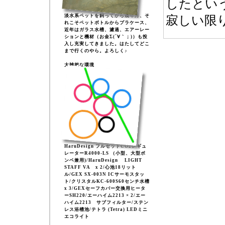
したとい
淡水系ペットを飼ってから幾年月、そ
寂しい限り(
れこそペットボトルからプラケース、
近年はガラス水槽、濾過、エアーレー
ションと機材（お金Σ(´∀｀；)）も投
入し充実してきました。はたしてどこ
まで行くのやら。よろしく♪
大雑把な環境
HaruDesign フルセットCO2レギュ
レーターR4000-LS （小型、大型ボ
ンベ兼用)/HaruDesign LIGHT
STAFF VA x 2/心池18リット
ル/GEX SX-003N ICサーモスタッ
ト/クリスタルKC-600S60センチ水槽
x 3/GEXセーフカバー交換用ヒータ
ーSH220/エーハイム2213 × 2/エー
ハイム2213 サブフィルター/ステン
レス浴槽池/テトラ (Tetra) LEDミニ
エコライト