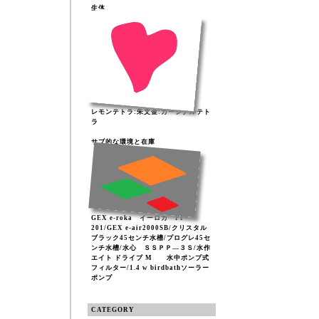
生体
レモンテトラ:朱文金:カージナルテト
ラ
サブ的な環境と在庫
GEX e-roka イーロカ PF-
201/GEX e-air2000SB/クリスタル
ブラック45センチ水槽/プログレ45セ
ンチ水槽/水心 ＳＳＰＰ―３Ｓ/水作
エイト ドライブ M 水中ポンプ式
フィルター/1.4 w birdbathソーラー
ポンプ
CATEGORY