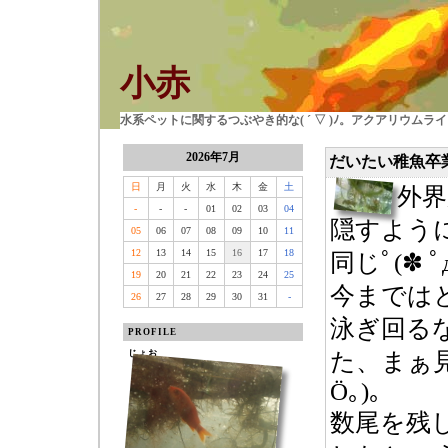
小赤
水系ペットに関するつぶやき的な( ´ ▽ )ﾉ。アクアリウム
2026年7月
だいたい稚魚卒
日
月
火
水
木
金
土
外界
-
-
-
01
02
03
04
隠すよう
05
06
07
08
09
10
11
12
13
14
15
16
17
18
同じﾟ(✽ ﾟд
19
20
21
22
23
24
25
今までは
26
27
28
29
30
31
-
泳ぎ回る
PROFILE
じょお
た、まぁ
Ӧ｡)。
数尾を残