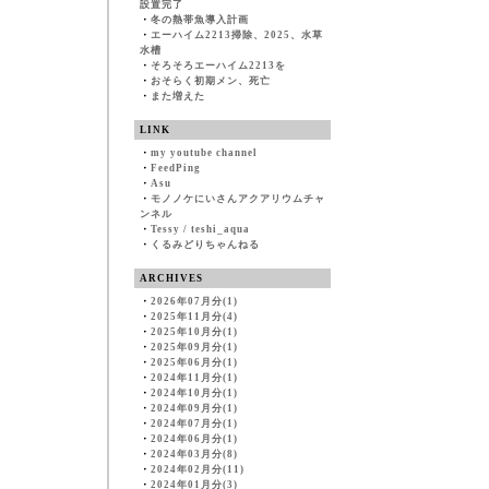
設置完了
・
冬の熱帯魚導入計画
・
エーハイム2213掃除、2025、水草
水槽
・
そろそろエーハイム2213を
・
おそらく初期メン、死亡
・
また増えた
LINK
・
my youtube channel
・
FeedPing
・
Asu
・
モノノケにいさんアクアリウムチャ
ンネル
・
Tessy / teshi_aqua
・
くるみどりちゃんねる
ARCHIVES
・
2026年07月分(1)
・
2025年11月分(4)
・
2025年10月分(1)
・
2025年09月分(1)
・
2025年06月分(1)
・
2024年11月分(1)
・
2024年10月分(1)
・
2024年09月分(1)
・
2024年07月分(1)
・
2024年06月分(1)
・
2024年03月分(8)
・
2024年02月分(11)
・
2024年01月分(3)