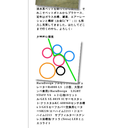
淡水系ペットを飼ってから幾年月、そ
れこそペットボトルからプラケース、
近年はガラス水槽、濾過、エアーレー
ションと機材（お金Σ(´∀｀；)）も投
入し充実してきました。はたしてどこ
まで行くのやら。よろしく♪
大雑把な環境
HaruDesign フルセットCO2レギュ
レーターR4000-LS （小型、大型ボ
ンベ兼用)/HaruDesign LIGHT
STAFF VA x 2/心池18リット
ル/GEX SX-003N ICサーモスタッ
ト/クリスタルKC-600S60センチ水槽
x 3/GEXセーフカバー交換用ヒータ
ーSH220/エーハイム2213 × 2/エー
ハイム2213 サブフィルター/ステン
レス浴槽池/テトラ (Tetra) LEDミニ
エコライト