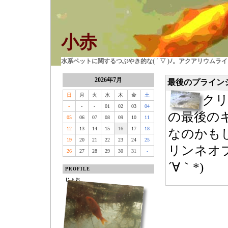
小赤
水系ペットに関するつぶやき的な( ´ ▽ )ﾉ。アクアリウム
2026年7月
最後のプライン
日
月
火
水
木
金
土
ク
-
-
-
01
02
03
04
の最後の
05
06
07
08
09
10
11
12
13
14
15
16
17
18
なのかも
19
20
21
22
23
24
25
リンネオ
26
27
28
29
30
31
-
´∀｀*)
PROFILE
じょお