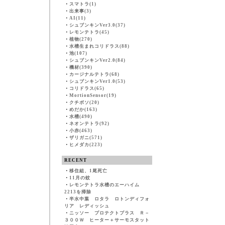
・
スマトラ(1)
・
出来事(3)
・
AI(11)
・
シュブンキンVer3.0(37)
・
レモンテトラ(45)
・
植物(270)
・
水槽生まれコリドラス(88)
・
池(107)
・
シュブンキンVer2.0(84)
・
機材(390)
・
カージナルテトラ(68)
・
シュブンキンVer1.0(53)
・
コリドラス(65)
・
MortionSensor(19)
・
クチボソ(20)
・
めだか(163)
・
水槽(490)
・
ネオンテトラ(92)
・
小赤(463)
・
ザリガニ(571)
・
ヒメダカ(223)
RECENT
・
移住組、1尾死亡
・
11月の蚊
・
レモンテトラ水槽のエーハイム
2213を掃除
・
半水中葉 ロタラ ロトンディフォ
リア レディッシュ
・
ニッソー プロテクトプラス Ｒ－
３００Ｗ ヒーター＋サーモスタット