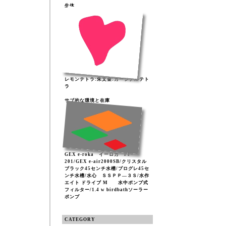
生体
レモンテトラ:朱文金:カージナルテト
ラ
サブ的な環境と在庫
GEX e-roka イーロカ PF-
201/GEX e-air2000SB/クリスタル
ブラック45センチ水槽/プログレ45セ
ンチ水槽/水心 ＳＳＰＰ―３Ｓ/水作
エイト ドライブ M 水中ポンプ式
フィルター/1.4 w birdbathソーラー
ポンプ
CATEGORY