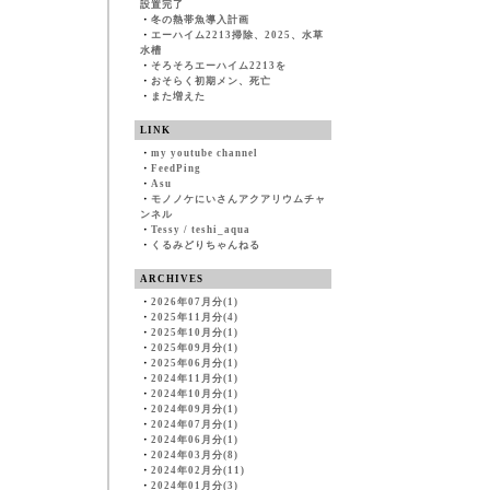
設置完了
・
冬の熱帯魚導入計画
・
エーハイム2213掃除、2025、水草
水槽
・
そろそろエーハイム2213を
・
おそらく初期メン、死亡
・
また増えた
LINK
・
my youtube channel
・
FeedPing
・
Asu
・
モノノケにいさんアクアリウムチャ
ンネル
・
Tessy / teshi_aqua
・
くるみどりちゃんねる
ARCHIVES
・
2026年07月分(1)
・
2025年11月分(4)
・
2025年10月分(1)
・
2025年09月分(1)
・
2025年06月分(1)
・
2024年11月分(1)
・
2024年10月分(1)
・
2024年09月分(1)
・
2024年07月分(1)
・
2024年06月分(1)
・
2024年03月分(8)
・
2024年02月分(11)
・
2024年01月分(3)