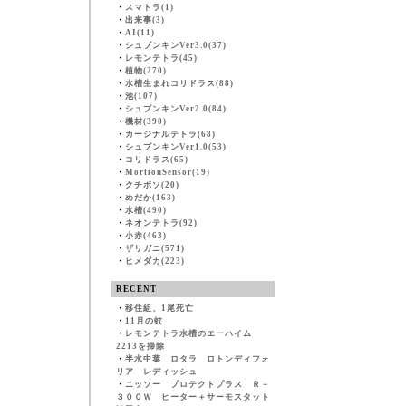
・
スマトラ(1)
・
出来事(3)
・
AI(11)
・
シュブンキンVer3.0(37)
・
レモンテトラ(45)
・
植物(270)
・
水槽生まれコリドラス(88)
・
池(107)
・
シュブンキンVer2.0(84)
・
機材(390)
・
カージナルテトラ(68)
・
シュブンキンVer1.0(53)
・
コリドラス(65)
・
MortionSensor(19)
・
クチボソ(20)
・
めだか(163)
・
水槽(490)
・
ネオンテトラ(92)
・
小赤(463)
・
ザリガニ(571)
・
ヒメダカ(223)
RECENT
・
移住組、1尾死亡
・
11月の蚊
・
レモンテトラ水槽のエーハイム
2213を掃除
・
半水中葉 ロタラ ロトンディフォ
リア レディッシュ
・
ニッソー プロテクトプラス Ｒ－
３００Ｗ ヒーター＋サーモスタット