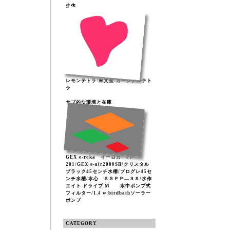
生体
レモンテトラ:朱文金:カージナルテト
ラ
サブ的な環境と在庫
GEX e-roka イーロカ PF-
201/GEX e-air2000SB/クリスタル
ブラック45センチ水槽/プログレ45セ
ンチ水槽/水心 ＳＳＰＰ―３Ｓ/水作
エイト ドライブ M 水中ポンプ式
フィルター/1.4 w birdbathソーラー
ポンプ
CATEGORY