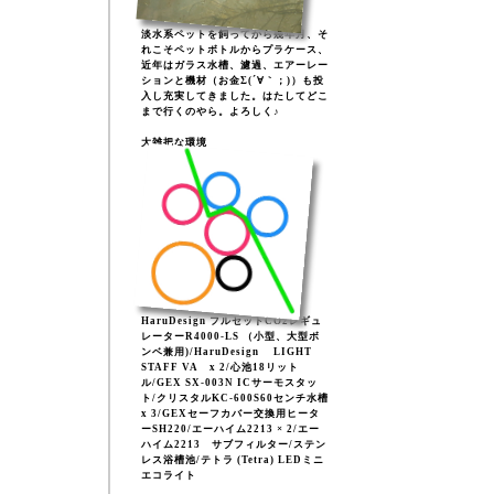
淡水系ペットを飼ってから幾年月、そ
れこそペットボトルからプラケース、
近年はガラス水槽、濾過、エアーレー
ションと機材（お金Σ(´∀｀；)）も投
入し充実してきました。はたしてどこ
まで行くのやら。よろしく♪
大雑把な環境
HaruDesign フルセットCO2レギュ
レーターR4000-LS （小型、大型ボ
ンベ兼用)/HaruDesign LIGHT
STAFF VA x 2/心池18リット
ル/GEX SX-003N ICサーモスタッ
ト/クリスタルKC-600S60センチ水槽
x 3/GEXセーフカバー交換用ヒータ
ーSH220/エーハイム2213 × 2/エー
ハイム2213 サブフィルター/ステン
レス浴槽池/テトラ (Tetra) LEDミニ
エコライト