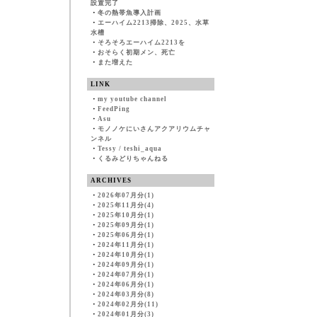
設置完了
・
冬の熱帯魚導入計画
・
エーハイム2213掃除、2025、水草
水槽
・
そろそろエーハイム2213を
・
おそらく初期メン、死亡
・
また増えた
LINK
・
my youtube channel
・
FeedPing
・
Asu
・
モノノケにいさんアクアリウムチャ
ンネル
・
Tessy / teshi_aqua
・
くるみどりちゃんねる
ARCHIVES
・
2026年07月分(1)
・
2025年11月分(4)
・
2025年10月分(1)
・
2025年09月分(1)
・
2025年06月分(1)
・
2024年11月分(1)
・
2024年10月分(1)
・
2024年09月分(1)
・
2024年07月分(1)
・
2024年06月分(1)
・
2024年03月分(8)
・
2024年02月分(11)
・
2024年01月分(3)