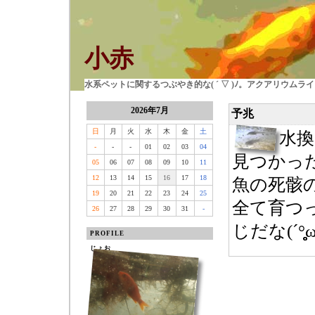
小赤
水系ペットに関するつぶやき的な( ´ ▽ )ﾉ。アクアリウム
2026年7月
予兆
日
月
火
水
木
金
土
水
-
-
-
01
02
03
04
見つかっ
05
06
07
08
09
10
11
12
13
14
15
16
17
18
魚の死骸のよ
19
20
21
22
23
24
25
全て育つ
26
27
28
29
30
31
-
じだな(´°̥̥̥̥̥̥̥̥ω°̥̥
PROFILE
じょお