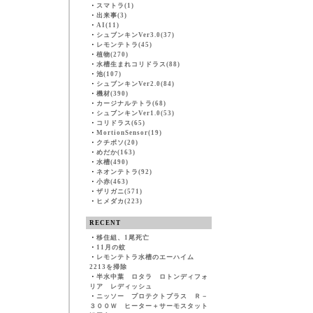
・
スマトラ(1)
・
出来事(3)
・
AI(11)
・
シュブンキンVer3.0(37)
・
レモンテトラ(45)
・
植物(270)
・
水槽生まれコリドラス(88)
・
池(107)
・
シュブンキンVer2.0(84)
・
機材(390)
・
カージナルテトラ(68)
・
シュブンキンVer1.0(53)
・
コリドラス(65)
・
MortionSensor(19)
・
クチボソ(20)
・
めだか(163)
・
水槽(490)
・
ネオンテトラ(92)
・
小赤(463)
・
ザリガニ(571)
・
ヒメダカ(223)
RECENT
・
移住組、1尾死亡
・
11月の蚊
・
レモンテトラ水槽のエーハイム
2213を掃除
・
半水中葉 ロタラ ロトンディフォ
リア レディッシュ
・
ニッソー プロテクトプラス Ｒ－
３００Ｗ ヒーター＋サーモスタット