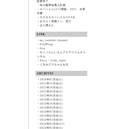
設置完了
・
冬の熱帯魚導入計画
・
エーハイム2213掃除、2025、水草
水槽
・
そろそろエーハイム2213を
・
おそらく初期メン、死亡
・
また増えた
LINK
・
my youtube channel
・
FeedPing
・
Asu
・
モノノケにいさんアクアリウムチャ
ンネル
・
Tessy / teshi_aqua
・
くるみどりちゃんねる
ARCHIVES
・
2026年07月分(1)
・
2025年11月分(4)
・
2025年10月分(1)
・
2025年09月分(1)
・
2025年06月分(1)
・
2024年11月分(1)
・
2024年10月分(1)
・
2024年09月分(1)
・
2024年07月分(1)
・
2024年06月分(1)
・
2024年03月分(8)
・
2024年02月分(11)
・
2024年01月分(3)