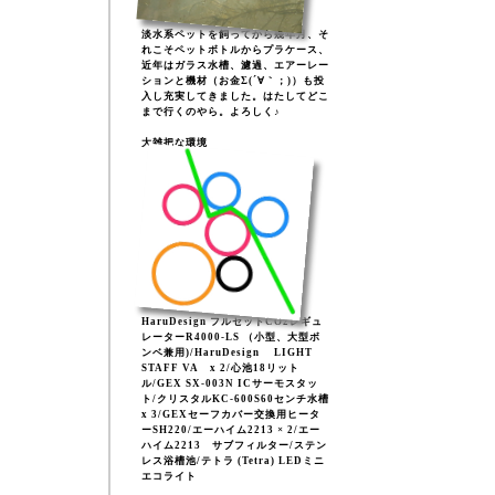
淡水系ペットを飼ってから幾年月、そ
れこそペットボトルからプラケース、
近年はガラス水槽、濾過、エアーレー
ションと機材（お金Σ(´∀｀；)）も投
入し充実してきました。はたしてどこ
まで行くのやら。よろしく♪
大雑把な環境
HaruDesign フルセットCO2レギュ
レーターR4000-LS （小型、大型ボ
ンベ兼用)/HaruDesign LIGHT
STAFF VA x 2/心池18リット
ル/GEX SX-003N ICサーモスタッ
ト/クリスタルKC-600S60センチ水槽
x 3/GEXセーフカバー交換用ヒータ
ーSH220/エーハイム2213 × 2/エー
ハイム2213 サブフィルター/ステン
レス浴槽池/テトラ (Tetra) LEDミニ
エコライト