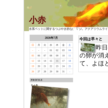
小赤
水系ペットに関するつぶやき的な( ´ ▽ )ﾉ。アクアリウム
2026年7月
今回は早々と
日
月
火
水
木
金
土
昨
-
-
-
01
02
03
04
の卵が消
05
06
07
08
09
10
11
12
13
14
15
16
17
18
て、よほど
19
20
21
22
23
24
25
26
27
28
29
30
31
-
PROFILE
じょお