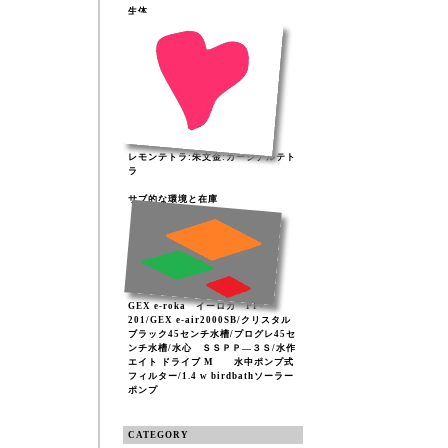
生体
レモンテトラ:朱文金:カージナルテト
ラ
サブ的な環境と在庫
GEX e-roka イーロカ PF-
201/GEX e-air2000SB/クリスタル
ブラック45センチ水槽/プログレ45セ
ンチ水槽/水心 ＳＳＰＰ―３Ｓ/水作
エイト ドライブ M 水中ポンプ式
フィルター/1.4 w birdbathソーラー
ポンプ
CATEGORY