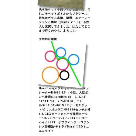
淡水系ペットを飼ってから幾年月、そ
れこそペットボトルからプラケース、
近年はガラス水槽、濾過、エアーレー
ションと機材（お金Σ(´∀｀；)）も投
入し充実してきました。はたしてどこ
まで行くのやら。よろしく♪
大雑把な環境
HaruDesign フルセットCO2レギュ
レーターR4000-LS （小型、大型ボ
ンベ兼用)/HaruDesign LIGHT
STAFF VA x 2/心池18リット
ル/GEX SX-003N ICサーモスタッ
ト/クリスタルKC-600S60センチ水槽
x 3/GEXセーフカバー交換用ヒータ
ーSH220/エーハイム2213 × 2/エー
ハイム2213 サブフィルター/ステン
レス浴槽池/テトラ (Tetra) LEDミニ
エコライト