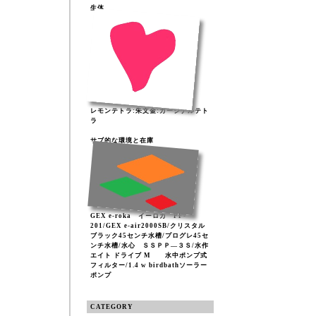
生体
レモンテトラ:朱文金:カージナルテト
ラ
サブ的な環境と在庫
GEX e-roka イーロカ PF-
201/GEX e-air2000SB/クリスタル
ブラック45センチ水槽/プログレ45セ
ンチ水槽/水心 ＳＳＰＰ―３Ｓ/水作
エイト ドライブ M 水中ポンプ式
フィルター/1.4 w birdbathソーラー
ポンプ
CATEGORY