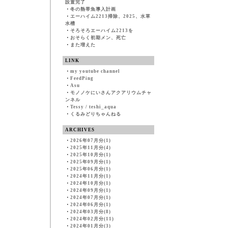
設置完了
・
冬の熱帯魚導入計画
・
エーハイム2213掃除、2025、水草
水槽
・
そろそろエーハイム2213を
・
おそらく初期メン、死亡
・
また増えた
LINK
・
my youtube channel
・
FeedPing
・
Asu
・
モノノケにいさんアクアリウムチャ
ンネル
・
Tessy / teshi_aqua
・
くるみどりちゃんねる
ARCHIVES
・
2026年07月分(1)
・
2025年11月分(4)
・
2025年10月分(1)
・
2025年09月分(1)
・
2025年06月分(1)
・
2024年11月分(1)
・
2024年10月分(1)
・
2024年09月分(1)
・
2024年07月分(1)
・
2024年06月分(1)
・
2024年03月分(8)
・
2024年02月分(11)
・
2024年01月分(3)