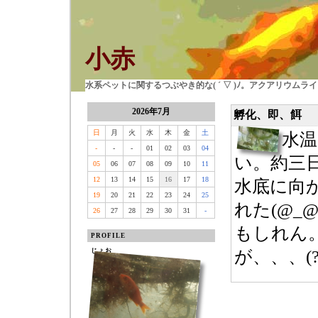
小赤
水系ペットに関するつぶやき的な( ´ ▽ )ﾉ。アクアリウム
2026年7月
孵化、即、餌
日
月
火
水
木
金
土
水温
-
-
-
01
02
03
04
い。約三
05
06
07
08
09
10
11
12
13
14
15
16
17
18
水底に向
19
20
21
22
23
24
25
れた(@_
26
27
28
29
30
31
-
もしれん
PROFILE
じょお
が、、、(?