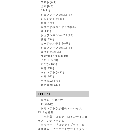
・
スマトラ(1)
・
出来事(3)
・
AI(11)
・
シュブンキンVer3.0(37)
・
レモンテトラ(45)
・
植物(270)
・
水槽生まれコリドラス(88)
・
池(107)
・
シュブンキンVer2.0(84)
・
機材(390)
・
カージナルテトラ(68)
・
シュブンキンVer1.0(53)
・
コリドラス(65)
・
MortionSensor(19)
・
クチボソ(20)
・
めだか(163)
・
水槽(490)
・
ネオンテトラ(92)
・
小赤(463)
・
ザリガニ(571)
・
ヒメダカ(223)
RECENT
・
移住組、1尾死亡
・
11月の蚊
・
レモンテトラ水槽のエーハイム
2213を掃除
・
半水中葉 ロタラ ロトンディフォ
リア レディッシュ
・
ニッソー プロテクトプラス Ｒ－
３００Ｗ ヒーター＋サーモスタット