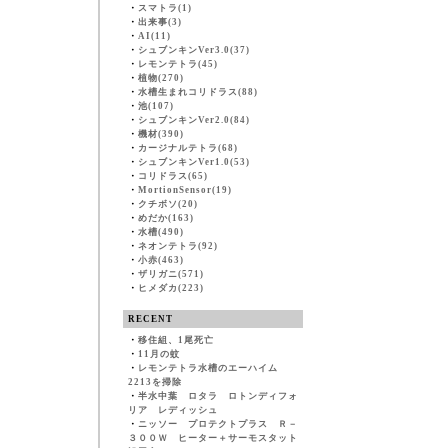
・
スマトラ(1)
・
出来事(3)
・
AI(11)
・
シュブンキンVer3.0(37)
・
レモンテトラ(45)
・
植物(270)
・
水槽生まれコリドラス(88)
・
池(107)
・
シュブンキンVer2.0(84)
・
機材(390)
・
カージナルテトラ(68)
・
シュブンキンVer1.0(53)
・
コリドラス(65)
・
MortionSensor(19)
・
クチボソ(20)
・
めだか(163)
・
水槽(490)
・
ネオンテトラ(92)
・
小赤(463)
・
ザリガニ(571)
・
ヒメダカ(223)
RECENT
・
移住組、1尾死亡
・
11月の蚊
・
レモンテトラ水槽のエーハイム
2213を掃除
・
半水中葉 ロタラ ロトンディフォ
リア レディッシュ
・
ニッソー プロテクトプラス Ｒ－
３００Ｗ ヒーター＋サーモスタット