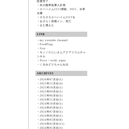
設置完了
・
冬の熱帯魚導入計画
・
エーハイム2213掃除、2025、水草
水槽
・
そろそろエーハイム2213を
・
おそらく初期メン、死亡
・
また増えた
LINK
・
my youtube channel
・
FeedPing
・
Asu
・
モノノケにいさんアクアリウムチャ
ンネル
・
Tessy / teshi_aqua
・
くるみどりちゃんねる
ARCHIVES
・
2026年07月分(1)
・
2025年11月分(4)
・
2025年10月分(1)
・
2025年09月分(1)
・
2025年06月分(1)
・
2024年11月分(1)
・
2024年10月分(1)
・
2024年09月分(1)
・
2024年07月分(1)
・
2024年06月分(1)
・
2024年03月分(8)
・
2024年02月分(11)
・
2024年01月分(3)