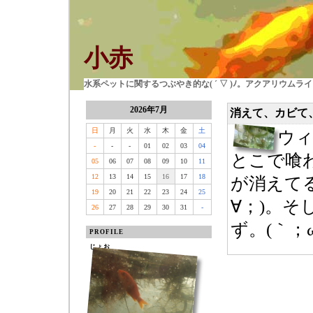
小赤
水系ペットに関するつぶやき的な( ´ ▽ )ﾉ。アクアリウム
2026年7月
消えて、カビて
日
月
火
水
木
金
土
ウ
-
-
-
01
02
03
04
とこで喰
05
06
07
08
09
10
11
12
13
14
15
16
17
18
が消えてる
19
20
21
22
23
24
25
∀；)。
26
27
28
29
30
31
-
ず。(｀；ω
PROFILE
じょお