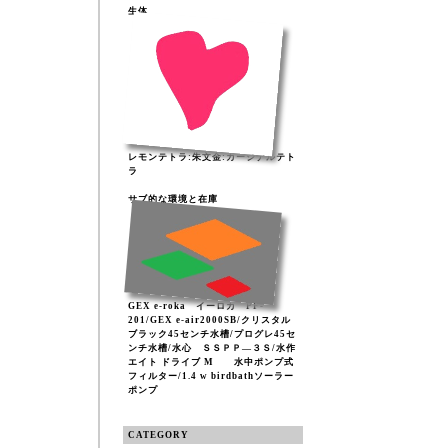
生体
レモンテトラ:朱文金:カージナルテト
ラ
サブ的な環境と在庫
GEX e-roka イーロカ PF-
201/GEX e-air2000SB/クリスタル
ブラック45センチ水槽/プログレ45セ
ンチ水槽/水心 ＳＳＰＰ―３Ｓ/水作
エイト ドライブ M 水中ポンプ式
フィルター/1.4 w birdbathソーラー
ポンプ
CATEGORY