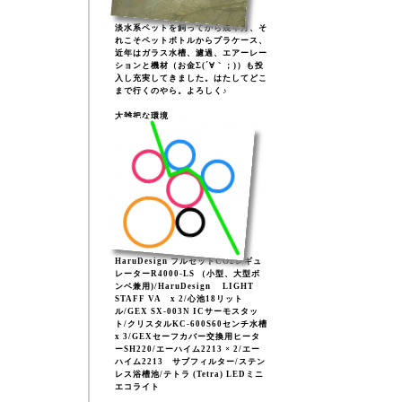
淡水系ペットを飼ってから幾年月、そ
れこそペットボトルからプラケース、
近年はガラス水槽、濾過、エアーレー
ションと機材（お金Σ(´∀｀；)）も投
入し充実してきました。はたしてどこ
まで行くのやら。よろしく♪
大雑把な環境
HaruDesign フルセットCO2レギュ
レーターR4000-LS （小型、大型ボ
ンベ兼用)/HaruDesign LIGHT
STAFF VA x 2/心池18リット
ル/GEX SX-003N ICサーモスタッ
ト/クリスタルKC-600S60センチ水槽
x 3/GEXセーフカバー交換用ヒータ
ーSH220/エーハイム2213 × 2/エー
ハイム2213 サブフィルター/ステン
レス浴槽池/テトラ (Tetra) LEDミニ
エコライト