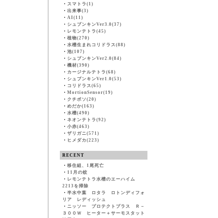
・
スマトラ(1)
・
出来事(3)
・
AI(11)
・
シュブンキンVer3.0(37)
・
レモンテトラ(45)
・
植物(270)
・
水槽生まれコリドラス(88)
・
池(107)
・
シュブンキンVer2.0(84)
・
機材(390)
・
カージナルテトラ(68)
・
シュブンキンVer1.0(53)
・
コリドラス(65)
・
MortionSensor(19)
・
クチボソ(20)
・
めだか(163)
・
水槽(490)
・
ネオンテトラ(92)
・
小赤(463)
・
ザリガニ(571)
・
ヒメダカ(223)
RECENT
・
移住組、1尾死亡
・
11月の蚊
・
レモンテトラ水槽のエーハイム
2213を掃除
・
半水中葉 ロタラ ロトンディフォ
リア レディッシュ
・
ニッソー プロテクトプラス Ｒ－
３００Ｗ ヒーター＋サーモスタット