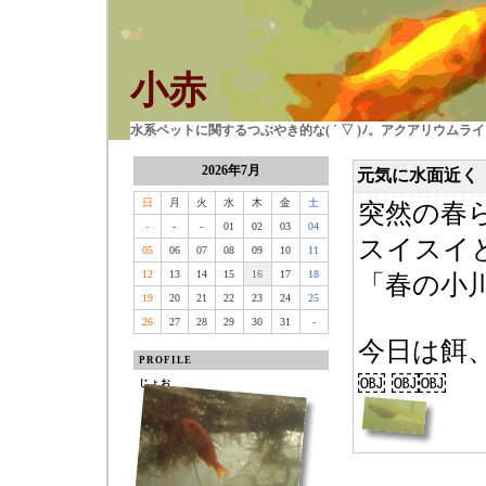
小赤
水系ペットに関するつぶやき的な( ´ ▽ )ﾉ。アクアリウム
2026年7月
元気に水面近く
日
月
火
水
木
金
土
突然の春
-
-
-
01
02
03
04
スイスイ
05
06
07
08
09
10
11
12
13
14
15
16
17
18
「春の小
19
20
21
22
23
24
25
26
27
28
29
30
31
-
今日は餌
PROFILE
￼ ￼￼
じょお