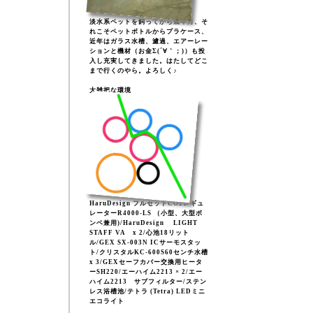
淡水系ペットを飼ってから幾年月、そ
れこそペットボトルからプラケース、
近年はガラス水槽、濾過、エアーレー
ションと機材（お金Σ(´∀｀；)）も投
入し充実してきました。はたしてどこ
まで行くのやら。よろしく♪
大雑把な環境
HaruDesign フルセットCO2レギュ
レーターR4000-LS （小型、大型ボ
ンベ兼用)/HaruDesign LIGHT
STAFF VA x 2/心池18リット
ル/GEX SX-003N ICサーモスタッ
ト/クリスタルKC-600S60センチ水槽
x 3/GEXセーフカバー交換用ヒータ
ーSH220/エーハイム2213 × 2/エー
ハイム2213 サブフィルター/ステン
レス浴槽池/テトラ (Tetra) LEDミニ
エコライト