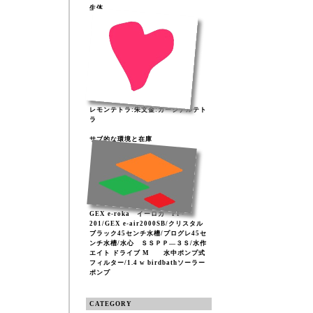
生体
レモンテトラ:朱文金:カージナルテト
ラ
サブ的な環境と在庫
GEX e-roka イーロカ PF-
201/GEX e-air2000SB/クリスタル
ブラック45センチ水槽/プログレ45セ
ンチ水槽/水心 ＳＳＰＰ―３Ｓ/水作
エイト ドライブ M 水中ポンプ式
フィルター/1.4 w birdbathソーラー
ポンプ
CATEGORY