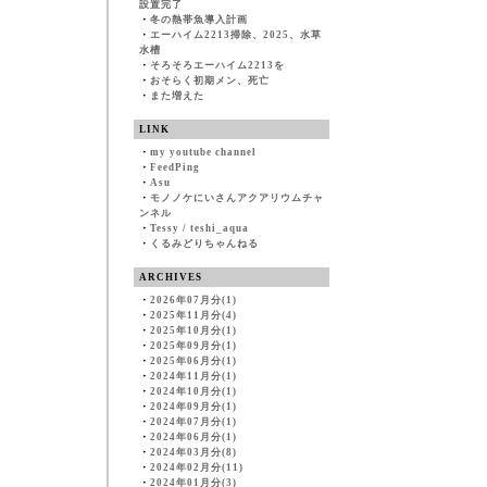
設置完了
・
冬の熱帯魚導入計画
・
エーハイム2213掃除、2025、水草
水槽
・
そろそろエーハイム2213を
・
おそらく初期メン、死亡
・
また増えた
LINK
・
my youtube channel
・
FeedPing
・
Asu
・
モノノケにいさんアクアリウムチャ
ンネル
・
Tessy / teshi_aqua
・
くるみどりちゃんねる
ARCHIVES
・
2026年07月分(1)
・
2025年11月分(4)
・
2025年10月分(1)
・
2025年09月分(1)
・
2025年06月分(1)
・
2024年11月分(1)
・
2024年10月分(1)
・
2024年09月分(1)
・
2024年07月分(1)
・
2024年06月分(1)
・
2024年03月分(8)
・
2024年02月分(11)
・
2024年01月分(3)