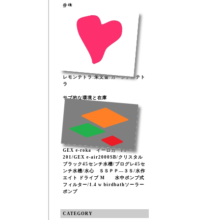
生体
レモンテトラ:朱文金:カージナルテト
ラ
サブ的な環境と在庫
GEX e-roka イーロカ PF-
201/GEX e-air2000SB/クリスタル
ブラック45センチ水槽/プログレ45セ
ンチ水槽/水心 ＳＳＰＰ―３Ｓ/水作
エイト ドライブ M 水中ポンプ式
フィルター/1.4 w birdbathソーラー
ポンプ
CATEGORY