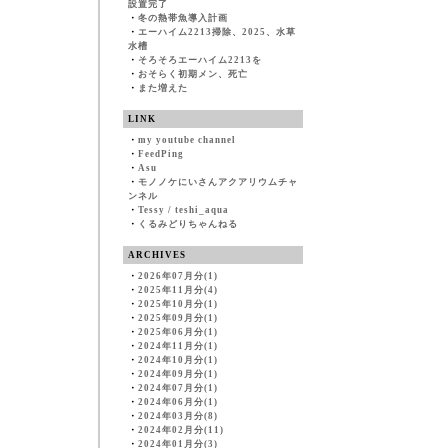
設置完了
・
冬の熱帯魚導入計画
・
エーハイム2213掃除、2025、水草
水槽
・
そろそろエーハイム2213を
・
おそらく初期メン、死亡
・
また増えた
LINK
・
my youtube channel
・
FeedPing
・
Asu
・
モノノケにいさんアクアリウムチャ
ンネル
・
Tessy / teshi_aqua
・
くるみどりちゃんねる
ARCHIVES
・
2026年07月分(1)
・
2025年11月分(4)
・
2025年10月分(1)
・
2025年09月分(1)
・
2025年06月分(1)
・
2024年11月分(1)
・
2024年10月分(1)
・
2024年09月分(1)
・
2024年07月分(1)
・
2024年06月分(1)
・
2024年03月分(8)
・
2024年02月分(11)
・
2024年01月分(3)