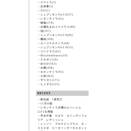
・
スマトラ(1)
・
出来事(3)
・
AI(11)
・
シュブンキンVer3.0(37)
・
レモンテトラ(45)
・
植物(270)
・
水槽生まれコリドラス(88)
・
池(107)
・
シュブンキンVer2.0(84)
・
機材(390)
・
カージナルテトラ(68)
・
シュブンキンVer1.0(53)
・
コリドラス(65)
・
MortionSensor(19)
・
クチボソ(20)
・
めだか(163)
・
水槽(490)
・
ネオンテトラ(92)
・
小赤(463)
・
ザリガニ(571)
・
ヒメダカ(223)
RECENT
・
移住組、1尾死亡
・
11月の蚊
・
レモンテトラ水槽のエーハイム
2213を掃除
・
半水中葉 ロタラ ロトンディフォ
リア レディッシュ
・
ニッソー プロテクトプラス Ｒ－
３００Ｗ ヒーター＋サーモスタット