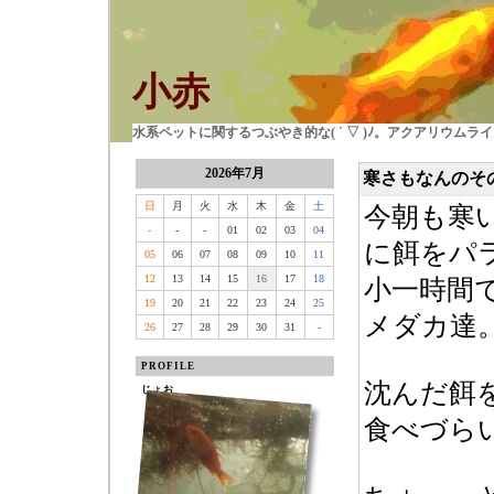
小赤
水系ペットに関するつぶやき的な( ´ ▽ )ﾉ。アクアリウム
2026年7月
寒さもなんのそ
日
月
火
水
木
金
土
今朝も寒
-
-
-
01
02
03
04
に餌をパ
05
06
07
08
09
10
11
12
13
14
15
16
17
18
小一時間
19
20
21
22
23
24
25
メダカ達
26
27
28
29
30
31
-
PROFILE
沈んだ餌
じょお
食べづら