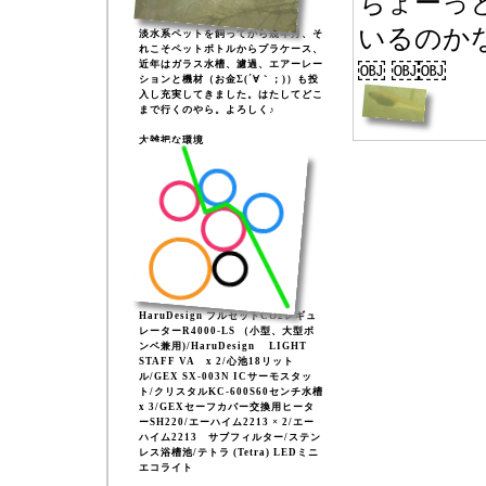
ちょーっ
いるのか
淡水系ペットを飼ってから幾年月、そ
れこそペットボトルからプラケース、
￼ ￼￼
近年はガラス水槽、濾過、エアーレー
ションと機材（お金Σ(´∀｀；)）も投
入し充実してきました。はたしてどこ
まで行くのやら。よろしく♪
大雑把な環境
HaruDesign フルセットCO2レギュ
レーターR4000-LS （小型、大型ボ
ンベ兼用)/HaruDesign LIGHT
STAFF VA x 2/心池18リット
ル/GEX SX-003N ICサーモスタッ
ト/クリスタルKC-600S60センチ水槽
x 3/GEXセーフカバー交換用ヒータ
ーSH220/エーハイム2213 × 2/エー
ハイム2213 サブフィルター/ステン
レス浴槽池/テトラ (Tetra) LEDミニ
エコライト