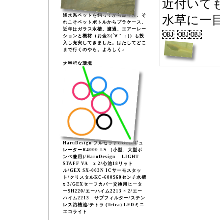
近付いて
淡水系ペットを飼ってから幾年月、そ
水草に一
れこそペットボトルからプラケース、
近年はガラス水槽、濾過、エアーレー
￼ ￼￼
ションと機材（お金Σ(´∀｀；)）も投
入し充実してきました。はたしてどこ
まで行くのやら。よろしく♪
大雑把な環境
HaruDesign フルセットCO2レギュ
レーターR4000-LS （小型、大型ボ
ンベ兼用)/HaruDesign LIGHT
STAFF VA x 2/心池18リット
ル/GEX SX-003N ICサーモスタッ
ト/クリスタルKC-600S60センチ水槽
x 3/GEXセーフカバー交換用ヒータ
ーSH220/エーハイム2213 × 2/エー
ハイム2213 サブフィルター/ステン
レス浴槽池/テトラ (Tetra) LEDミニ
エコライト