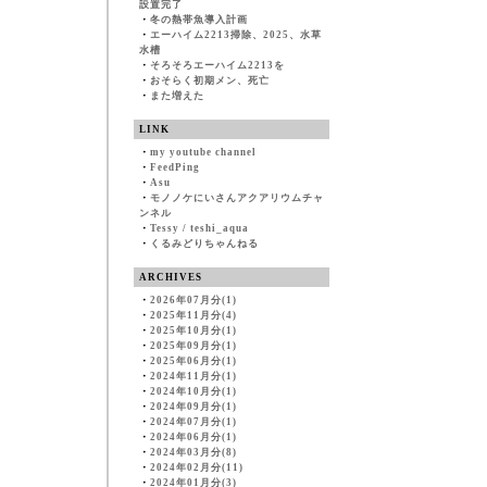
設置完了
・
冬の熱帯魚導入計画
・
エーハイム2213掃除、2025、水草
水槽
・
そろそろエーハイム2213を
・
おそらく初期メン、死亡
・
また増えた
LINK
・
my youtube channel
・
FeedPing
・
Asu
・
モノノケにいさんアクアリウムチャ
ンネル
・
Tessy / teshi_aqua
・
くるみどりちゃんねる
ARCHIVES
・
2026年07月分(1)
・
2025年11月分(4)
・
2025年10月分(1)
・
2025年09月分(1)
・
2025年06月分(1)
・
2024年11月分(1)
・
2024年10月分(1)
・
2024年09月分(1)
・
2024年07月分(1)
・
2024年06月分(1)
・
2024年03月分(8)
・
2024年02月分(11)
・
2024年01月分(3)