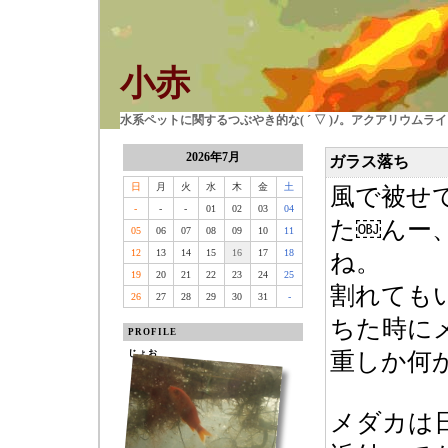
小赤
水系ペットに関するつぶやき的な( ´ ▽ )ﾉ。アクアリウム
2026年7月
ガラス落ち
日
月
火
水
木
金
土
風で被せ
-
-
-
01
02
03
04
た￼んー
05
06
07
08
09
10
11
12
13
14
15
16
17
18
ね。
19
20
21
22
23
24
25
割れても
26
27
28
29
30
31
-
ちた時に
PROFILE
じょお
重しか何
メダカは