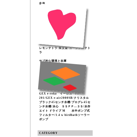
生体
レモンテトラ:朱文金:カージナルテト
ラ
サブ的な環境と在庫
GEX e-roka イーロカ PF-
201/GEX e-air2000SB/クリスタル
ブラック45センチ水槽/プログレ45セ
ンチ水槽/水心 ＳＳＰＰ―３Ｓ/水作
エイト ドライブ M 水中ポンプ式
フィルター/1.4 w birdbathソーラー
ポンプ
CATEGORY