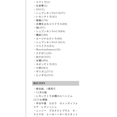
・
スマトラ(1)
・
出来事(3)
・
AI(11)
・
シュブンキンVer3.0(37)
・
レモンテトラ(45)
・
植物(270)
・
水槽生まれコリドラス(88)
・
池(107)
・
シュブンキンVer2.0(84)
・
機材(390)
・
カージナルテトラ(68)
・
シュブンキンVer1.0(53)
・
コリドラス(65)
・
MortionSensor(19)
・
クチボソ(20)
・
めだか(163)
・
水槽(490)
・
ネオンテトラ(92)
・
小赤(463)
・
ザリガニ(571)
・
ヒメダカ(223)
RECENT
・
移住組、1尾死亡
・
11月の蚊
・
レモンテトラ水槽のエーハイム
2213を掃除
・
半水中葉 ロタラ ロトンディフォ
リア レディッシュ
・
ニッソー プロテクトプラス Ｒ－
３００Ｗ ヒーター＋サーモスタット