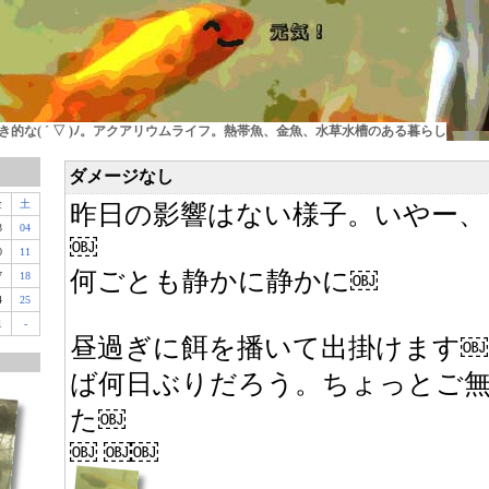
的な( ´ ▽ )ﾉ。アクアリウムライフ。熱帯魚、金魚、水草水槽のある暮らし
ダメージなし
金
土
昨日の影響はない様子。いやー、
3
04
￼
0
11
何ごとも静かに静かに￼
7
18
4
25
1
-
昼過ぎに餌を播いて出掛けます
ば何日ぶりだろう。ちょっとご
た￼
￼ ￼￼