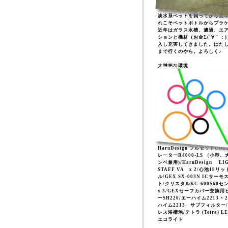
淡水系ペットを飼ってから幾
れこそペットボトルからプラ
近年はガラス水槽、濾過、エ
ションと機材（お金Σ(´∀｀；
入し充実してきました。はた
まで行くのやら。よろしく♪
大雑把な環境
HaruDesign フルセットCO
レーターR4000-LS （小型、
ンベ兼用)/HaruDesign LI
STAFF VA x 2/心池18リッ
ル/GEX SX-003N ICサーモ
ト/クリスタルKC-600S60セ
x 3/GEXセーフカバー交換用
ーSH220/エーハイム2213 × 
ハイム2213 サブフィルター
レス浴槽池/テトラ (Tetra) L
エコライト