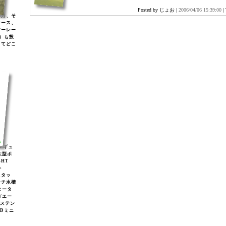
Posted by じょお |
2006/04/06 15:39:00
|
年月、そ
ケース、
アーレー
)）も投
してどこ
2レギュ
大型ボ
GHT
ト
スタッ
ンチ水槽
ヒータ
2/エー
/ステン
EDミニ