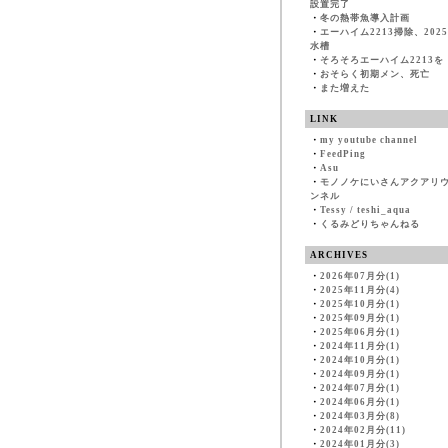
設置完了
・
冬の熱帯魚導入計画
・
エーハイム2213掃除、202
水槽
・
そろそろエーハイム2213を
・
おそらく初期メン、死亡
・
また増えた
LINK
・
my youtube channel
・
FeedPing
・
Asu
・
モノノケにいさんアクアリ
ンネル
・
Tessy / teshi_aqua
・
くるみどりちゃんねる
ARCHIVES
・
2026年07月分(1)
・
2025年11月分(4)
・
2025年10月分(1)
・
2025年09月分(1)
・
2025年06月分(1)
・
2024年11月分(1)
・
2024年10月分(1)
・
2024年09月分(1)
・
2024年07月分(1)
・
2024年06月分(1)
・
2024年03月分(8)
・
2024年02月分(11)
・
2024年01月分(3)