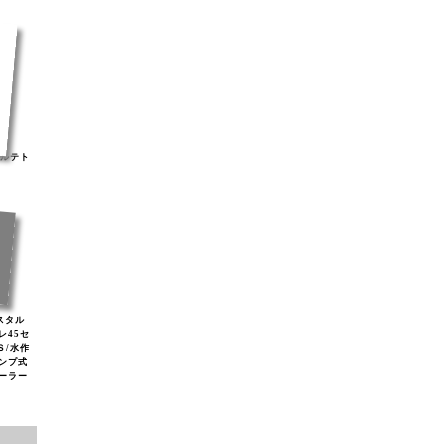
ナルテト
リスタル
レ45セ
Ｓ/水作
ンプ式
ソーラー