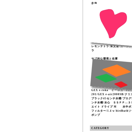
生体
レモンテトラ:朱文金:カージ
ラ
サブ的な環境と在庫
GEX e-roka イーロカ PF-
201/GEX e-air2000SB/ク
ブラック45センチ水槽/プログ
ンチ水槽/水心 ＳＳＰＰ―３
エイト ドライブ M 水中ポ
フィルター/1.4 w birdbath
ポンプ
CATEGORY