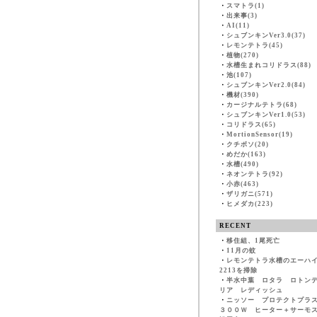
・
スマトラ(1)
・
出来事(3)
・
AI(11)
・
シュブンキンVer3.0(37)
・
レモンテトラ(45)
・
植物(270)
・
水槽生まれコリドラス(88)
・
池(107)
・
シュブンキンVer2.0(84)
・
機材(390)
・
カージナルテトラ(68)
・
シュブンキンVer1.0(53)
・
コリドラス(65)
・
MortionSensor(19)
・
クチボソ(20)
・
めだか(163)
・
水槽(490)
・
ネオンテトラ(92)
・
小赤(463)
・
ザリガニ(571)
・
ヒメダカ(223)
RECENT
・
移住組、1尾死亡
・
11月の蚊
・
レモンテトラ水槽のエーハ
2213を掃除
・
半水中葉 ロタラ ロトン
リア レディッシュ
・
ニッソー プロテクトプラ
３００Ｗ ヒーター＋サーモ