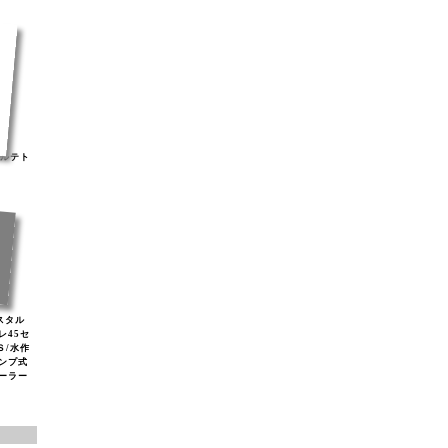
ナルテト
リスタル
レ45セ
Ｓ/水作
ンプ式
ソーラー