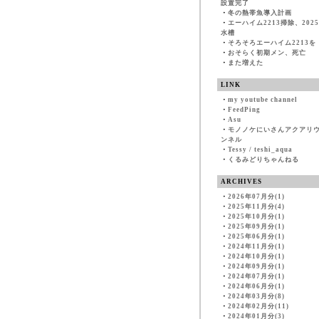
設置完了
・
冬の熱帯魚導入計画
・
エーハイム2213掃除、202
水槽
・
そろそろエーハイム2213を
・
おそらく初期メン、死亡
・
また増えた
LINK
・
my youtube channel
・
FeedPing
・
Asu
・
モノノケにいさんアクアリ
ンネル
・
Tessy / teshi_aqua
・
くるみどりちゃんねる
ARCHIVES
・
2026年07月分(1)
・
2025年11月分(4)
・
2025年10月分(1)
・
2025年09月分(1)
・
2025年06月分(1)
・
2024年11月分(1)
・
2024年10月分(1)
・
2024年09月分(1)
・
2024年07月分(1)
・
2024年06月分(1)
・
2024年03月分(8)
・
2024年02月分(11)
・
2024年01月分(3)