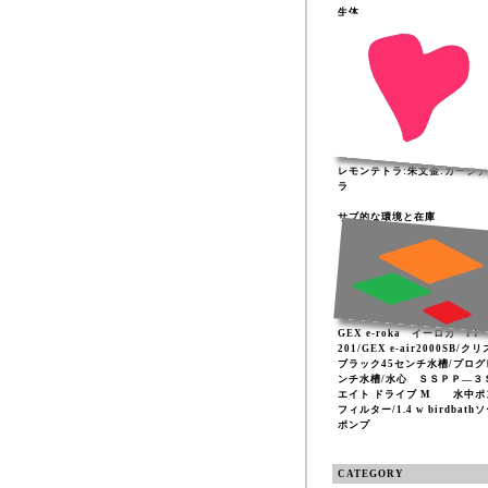
生体
レモンテトラ:朱文金:カージ
ラ
サブ的な環境と在庫
GEX e-roka イーロカ PF-
201/GEX e-air2000SB/ク
ブラック45センチ水槽/プログ
ンチ水槽/水心 ＳＳＰＰ―３
エイト ドライブ M 水中ポ
フィルター/1.4 w birdbath
ポンプ
CATEGORY