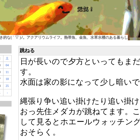
的な( ´ ▽ )ﾉ。アクアリウムライフ。熱帯魚、金魚、水草水槽のある暮らし
跳ねる
金
土
日が長いので夕方といってもま
3
04
す。
0
11
7
18
水面は家の影になって少し暗いで
4
25
1
-
縄張り争い追い掛けたり追い掛
おっ先住メダカが跳ねてます。
して見るとホエールウォッチン
おそらく。