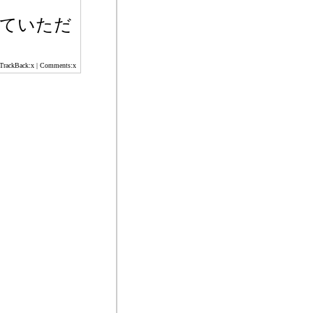
っていただ
 TrackBack:x | Comments:x