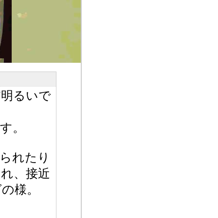
だ明るいで
す。
けられたり
これ、接近
グの様。