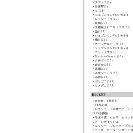
・
スマトラ(1)
・
出来事(3)
・
AI(11)
・
シュブンキンVer3.0(37)
・
レモンテトラ(45)
・
植物(270)
・
水槽生まれコリドラス(88)
・
池(107)
・
シュブンキンVer2.0(84)
・
機材(390)
・
カージナルテトラ(68)
・
シュブンキンVer1.0(53)
・
コリドラス(65)
・
MortionSensor(19)
・
クチボソ(20)
・
めだか(163)
・
水槽(490)
・
ネオンテトラ(92)
・
小赤(463)
・
ザリガニ(571)
・
ヒメダカ(223)
RECENT
・
移住組、1尾死亡
・
11月の蚊
・
レモンテトラ水槽のエーハ
2213を掃除
・
半水中葉 ロタラ ロトン
リア レディッシュ
・
ニッソー プロテクトプラ
３００Ｗ ヒーター＋サーモ