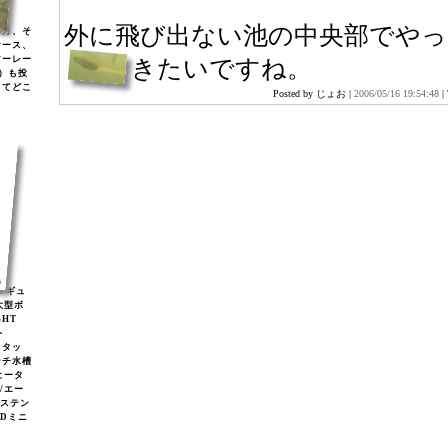
外に飛び出ない池の中央部でや
年月、そ
ケース、
アーレー
きたいですね。
)）も投
してどこ
Posted by じょお |
2006/05/16 19:54:48
|
2レギュ
大型ボ
GHT
ト
スタッ
ンチ水槽
ヒータ
2/エー
/ステン
EDミニ