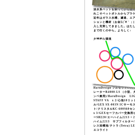
淡水系ペットを飼ってから幾
れこそペットボトルからプラ
近年はガラス水槽、濾過、エ
ションと機材（お金Σ(´∀｀；
入し充実してきました。はた
まで行くのやら。よろしく♪
大雑把な環境
HaruDesign フルセットCO
レーターR4000-LS （小型、
ンベ兼用)/HaruDesign LI
STAFF VA x 2/心池18リッ
ル/GEX SX-003N ICサーモ
ト/クリスタルKC-600S60セ
x 3/GEXセーフカバー交換用
ーSH220/エーハイム2213 × 
ハイム2213 サブフィルター
レス浴槽池/テトラ (Tetra) L
エコライト