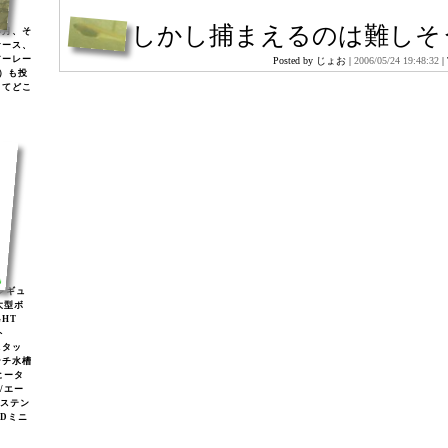
しかし捕まえるのは難しそ
年月、そ
ケース、
アーレー
Posted by じょお |
2006/05/24 19:48:32
|
)）も投
してどこ
2レギュ
大型ボ
GHT
ト
スタッ
ンチ水槽
ヒータ
2/エー
/ステン
EDミニ