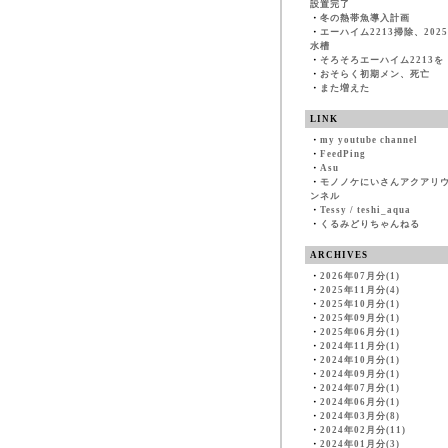
設置完了
・
冬の熱帯魚導入計画
・
エーハイム2213掃除、202
水槽
・
そろそろエーハイム2213を
・
おそらく初期メン、死亡
・
また増えた
LINK
・
my youtube channel
・
FeedPing
・
Asu
・
モノノケにいさんアクアリ
ンネル
・
Tessy / teshi_aqua
・
くるみどりちゃんねる
ARCHIVES
・
2026年07月分(1)
・
2025年11月分(4)
・
2025年10月分(1)
・
2025年09月分(1)
・
2025年06月分(1)
・
2024年11月分(1)
・
2024年10月分(1)
・
2024年09月分(1)
・
2024年07月分(1)
・
2024年06月分(1)
・
2024年03月分(8)
・
2024年02月分(11)
・
2024年01月分(3)