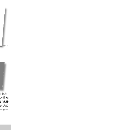
ナルテト
リスタル
レ45セ
Ｓ/水作
ンプ式
ソーラー