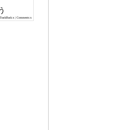
う
 TrackBack:x | Comments:x